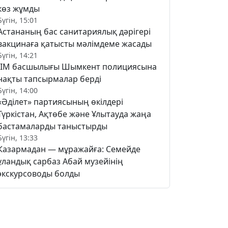
көз жұмды
Бүгін, 15:01
Астананың бас санитариялық дәрігері
вакцинаға қатысты мәлімдеме жасады
Бүгін, 14:21
ІІМ басшылығы Шымкент полициясына
нақты тапсырмалар берді
Бүгін, 14:00
«Әділет» партиясының өкілдері
Түркістан, Ақтөбе және Ұлытауда жаңа
бастамаларды таныстырды
Бүгін, 13:33
Казармадан — мұражайға: Семейде
ұландық сарбаз Абай музейінің
экскурсоводы болды