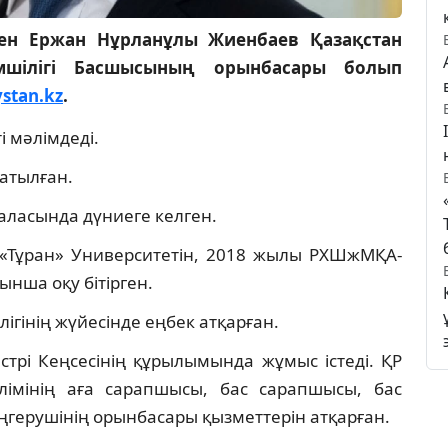
н Ержан Нұрланұлы Жиенбаев Қазақстан
імшілігі Басшысының орынбасары болып
ystan.kz
.
 мәлімдеді.
атылған.
ласында дүниеге келген.
Тұран» Университетін, 2018 жылы РХШжМҚА-
нша оқу бітірген.
гінің жүйесінде еңбек атқарған.
трі Кеңсесінің құрылымында жұмыс істеді. ҚР
лімінің аға сарапшысы, бас сарапшысы, бас
меңгерушінің орынбасары қызметтерін атқарған.