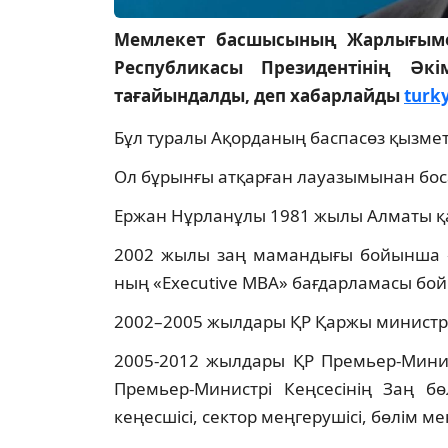
Мемлекет басшысының Жарлығыме
Республикасы Президентінің Әк
тағайындалды, деп хабарлайды
turk
Бұл туралы Ақорданың баспасөз қызметі
Ол бұрынғы атқарған лауазымынан бос
Ержан Нұрланұлы 1981 жылы Алматы қа
2002 жылы заң мамандығы бойынша «
ның «Executive MBA» бағдарламасы бойы
2002–2005 жылдары ҚР Қаржы министрлі
2005-2012 жылдары ҚР Премьер-Минис
Премьер-Министрі Кеңсесінің Заң бө
кеңесшісі, сектор меңгерушісі, бөлім 