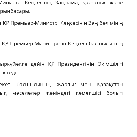
нистрі Кеңсесінің Заңнама, қорғаныс және
 орынбасары.
 ҚР Премьер-Министрі Кеңсесінің Заң бөлімінің
а ҚР Премьер-Министрінің Кеңсесі басшысының
күйекке дейін ҚР Президентінің Әкімшілігі
істеді.
кет басшысының Жарлығымен Қазақстан
тық мәселелер жөніндегі көмекшісі болып