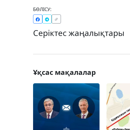
БӨЛІСУ:
Серіктес жаңалықтары
Ұқсас мақалалар