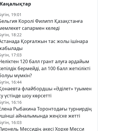
Жаңалықтар
Бүгін, 19:01
Бельгия Королі Филипп Қазақстанға
мемлекет сапармен келеді
Бүгін, 18:22
Астанада Қорғалжын тас жолы ішінара
жабылады
Бүгін, 17:03
Неліктен 120 балл грант алуға әрдайым
кепілдік бермейді, ал 100 балл жеткілікті
болуы мүмкін?
Бүгін, 16:44
Қонаевта флайбордшы «Әділет» туымен
су үстінде шоу көрсетті
Бүгін, 16:16
Елена Рыбакина Торонтодағы турнирдің
үшінші айналымында жеңіске жетті
Бүгін, 16:03
Лионель Мессидің әкесі Хорхе Месси