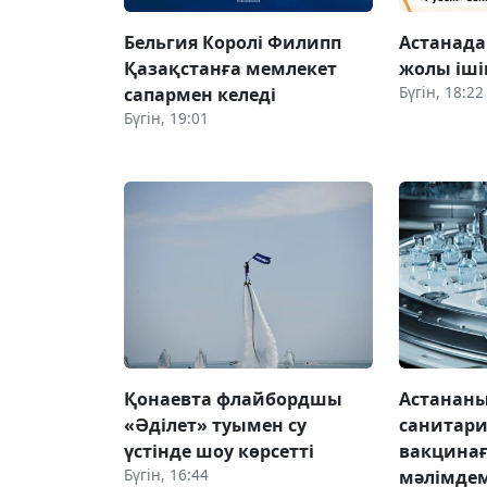
Бельгия Королі Филипп
Астанада
Қазақстанға мемлекет
жолы іш
Бүгін, 18:22
сапармен келеді
Бүгін, 19:01
Қонаевта флайбордшы
Астананы
«Әділет» туымен су
санитари
үстінде шоу көрсетті
вакцинағ
Бүгін, 16:44
мәлімде