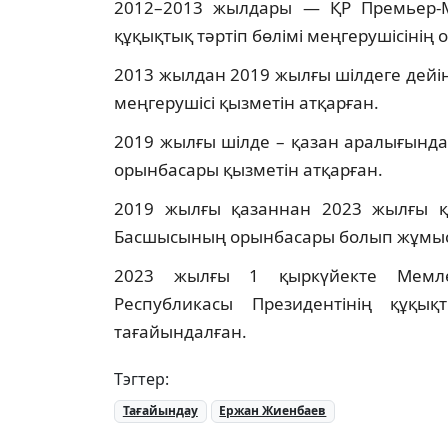
2012–2013 жылдары — ҚР Премьер-Ми
құқықтық тәртіп бөлімі меңгерушісінің
2013 жылдан 2019 жылғы шілдеге дейін
меңгерушісі қызметін атқарған.
2019 жылғы шілде – қазан аралығынд
орынбасары қызметін атқарған.
2019 жылғы қазаннан 2023 жылғы қыр
Басшысының орынбасары болып жұмыс 
2023 жылғы 1 қыркүйекте Мемле
Республикасы Президентінің құқық
тағайындалған.
Тэгтер:
Тағайындау
Ержан Жиенбаев