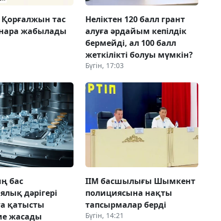
 Қорғалжын тас
Неліктен 120 балл грант
інара жабылады
алуға әрдайым кепілдік
бермейді, ал 100 балл
жеткілікті болуы мүмкін?
Бүгін, 17:03
ң бас
ІІМ басшылығы Шымкент
ялық дәрігері
полициясына нақты
а қатысты
тапсырмалар берді
Бүгін, 14:21
ме жасады