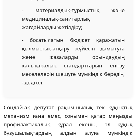
- материалдық-тұрмыстық және
медициналық-санитарлық
жағдайларды жетілдіру;
- босатылатын бюджет қаражатын
қылмыстық-атқару жүйесін дамытуға
және жазаларды орындаудың
халықаралық стандарттарын енгізу
мәселелерін шешуге мүмкіндік береді»,
- деді ол.
Сондай-ақ депутат рақымшылық тек құқықтық
механизм ғана емес, сонымен қатар маңызды
профилактикалық құрал екенін, ол құқық
бұзушылықтардың алдын алуға мүмкіндік