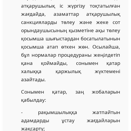
атқарушылық іс жүргізу тоқтатылған
жағдайда, азаматтар атқарушылық
санкцияларды төлеу және жеке сот
орындаушысының қызметіне ақы төлеу
қосымша шығыстардан босатылатынын
қосымша атап өткен жөн. Осылайша,
бұл нормалар процедураны жеңілдетіп
қана қоймайды, сонымен қатар
халыққа қаржылық жүктемені
азайтады.
Сонымен қатар, заң жобаларын
қабылдау:
- рақымшылыққа жатпайтын
адамдарды ұстау жағдайларын
жақсарту;