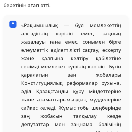
беретінін атап өтті.
«Рақымшылық — бұл мемлекеттің
әлсіздігінің көрінісі емес, заңның
жазалауы ғана емес, сонымен бірге
әлеуметтік әділеттілікті сақтау, ескерту
және қалпына келтіру қабілетіне
сенімді мемлекет күшінің көрінісі. Бүгін
қаралатын заң жобалары
Конституциялық реформалар рухына,
әділ Қазақстанды құру міндеттеріне
және азаматтарымыздың мүдделеріне
сәйкес келеді. Жұмыс тобы шеңберінде
заң жобасын талқылау кезде
депутаттар мен заңнама бөлімінің