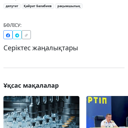
депутат
Қайрат Балабиев
рақымшылық
БӨЛІСУ:
Серіктес жаңалықтары
Ұқсас мақалалар