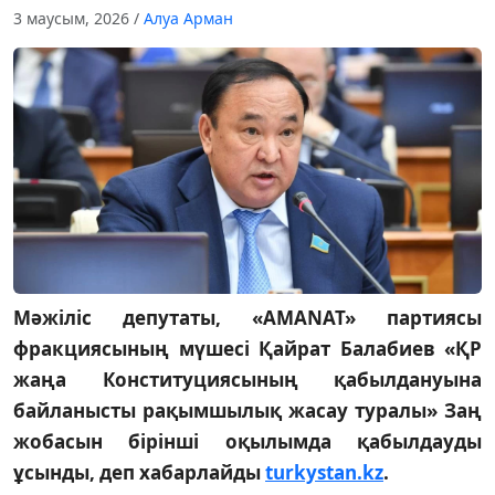
3 маусым, 2026
/
Алуа Арман
Мәжіліс депутаты, «AMANAT» партиясы
фракциясының мүшесі Қайрат Балабиев «ҚР
жаңа Конституциясының қабылдануына
байланысты рақымшылық жасау туралы» Заң
жобасын бірінші оқылымда қабылдауды
ұсынды, деп хабарлайды
turkystan.kz
.