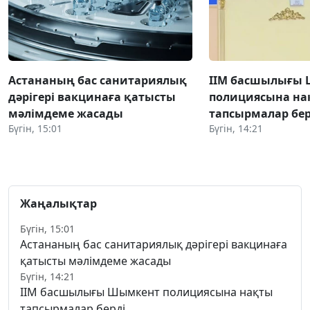
Астананың бас санитариялық
ІІМ басшылығы
дәрігері вакцинаға қатысты
полициясына на
мәлімдеме жасады
тапсырмалар бер
Бүгін, 15:01
Бүгін, 14:21
Жаңалықтар
Бүгін, 15:01
Астананың бас санитариялық дәрігері вакцинаға
қатысты мәлімдеме жасады
Бүгін, 14:21
ІІМ басшылығы Шымкент полициясына нақты
тапсырмалар берді