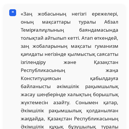
«Заң жобасының негізгі ережелері,
оның мақсаттары туралы Абзал
Темірғалиұлының баяндамасында
толықтай айтылып кетті. Атап өткендей,
заң жобаларының мақсаты гуманизм
қағидаты негізінде қылмыстық саясатты
ізгілендіру және Қазақстан
Республикасының жаңа
Конституциясын қабылдауға
байланысты әкімшілік рақымшылық
жасау шеңберінде халықтың борыштық
жүктемесін азайту. Сонымен қатар,
Әкімшілік рақымшылық қолданылған
жағдайда, Қазақстан Республикасының
Әкімшілік құқық бұзушылық туралы