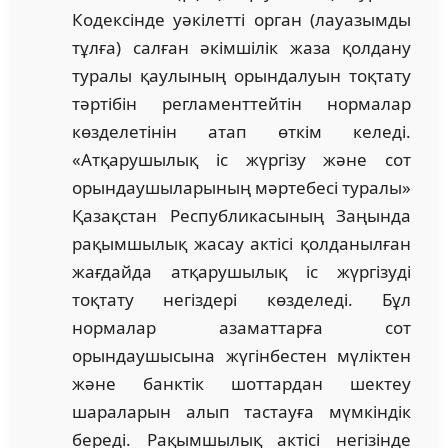
Кодексінде уәкілетті орган (лауазымды
тұлға) салған әкімшілік жаза қолдану
туралы қаулының орындалуын тоқтату
тәртібін регламенттейтін нормалар
көзделетінін атап өткім келеді.
«Атқарушылық іс жүргізу және сот
орындаушыларының мәртебесі туралы»
Қазақстан Республикасының Заңында
рақымшылық жасау актісі қолданылған
жағдайда атқарушылық іс жүргізуді
тоқтату негіздері көзделеді. Бұл
нормалар азаматтарға сот
орындаушысына жүгінбестен мүліктен
және банктік шоттардан шектеу
шараларын алып тастауға мүмкіндік
береді. Рақымшылық актісі негізінде