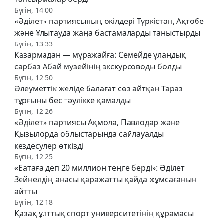
Бүгін, 14:00
«Әділет» партиясының өкілдері Түркістан, Ақтөбе
және Ұлытауда жаңа бастамаларды таныстырды
Бүгін, 13:33
Казармадан — мұражайға: Семейде ұландық
сарбаз Абай музейінің экскурсоводы болды
Бүгін, 12:50
Әлеуметтік желіде балағат сөз айтқан Тараз
тұрғыны бес тәулікке қамалды
Бүгін, 12:26
«Әділет» партиясы Ақмола, Павлодар және
Қызылорда облыстарында сайлауалды
кездесулер өткізді
Бүгін, 12:25
«Батаға деп 20 миллион теңге берді»: Әділет
Зейнелдің анасы қаражатты қайда жұмсағанын
айтты
Бүгін, 12:18
Қазақ ұлттық спорт университетінің құрамасы