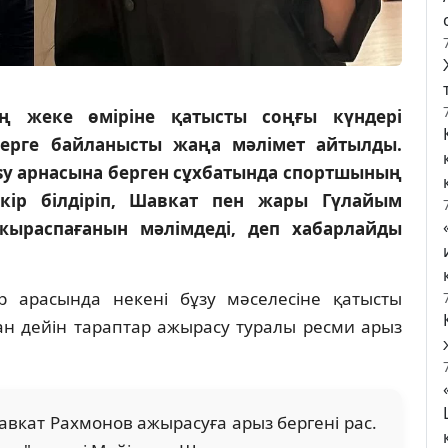
ң жеке өміріне қатысты соңғы күндері
елерге байланысты жаңа мәлімет айтылды.
sy арнасына берген сұхбатында спортшының
кір білдіріп, Шавкат пен жары Гүлайым
жыраспағанын мәлімдеді, деп хабарлайды
р арасында некені бұзу мәселесіне қатысты
ған дейін тараптар ажырасу туралы ресми арыз
вкат Рахмонов ажырасуға арыз бергені рас.