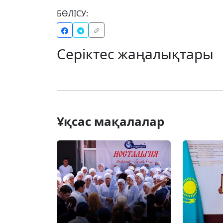
БӨЛІСУ:
Серіктес жаңалықтары
Ұқсас мақалалар