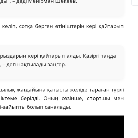
ады", – деді Мейірман Шекеев.
 келіп, сотқа берген өтініштерін кері қайтарып
арыздарын кері қайтарып алды. Қазіргі таңда
, – деп нақтылады заңгер.
ылық жағдайына қатысты желіде тараған түрлі
іктеме берілді. Оның сөзінше, спортшы мен
лі-зайыпты болып саналады.