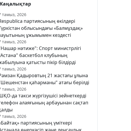
Жаңалықтар
7 тамыз, 2026
Respublica партиясының өкілдері
Түркістан облысындағы «Балмұздақ»
зауытының ұжымымен кездесті
7 тамыз, 2026
"Нашар нәтиже": Спорт министрлігі
"Астана" баскетбол клубының
жабылуына қатысты пікір білдірді
7 тамыз, 2026
Рамзан Қадыровтың 21 жастағы ұлына
"Шешенстан қаһарманы" атағы берілді
7 тамыз, 2026
ШҚО-да такси жүргізушісі зейнеткерді
телефон алаяғының арбауынан сақтап
қалды
7 тамыз, 2026
«Байтақ» партиясының үміткері
Астанада өнеркәсіп және денсаулық