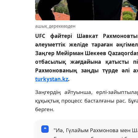
ашық дереккөзден
UFC файтері Шавкат Рахмоновты
әлеуметтік желіде тараған әңгім
Заңгер Мейірман Шекеев Qazaqorda
отбасылық жағдайына қатысты пі
Рахмонованың заңды түрде әлі а
turkystan.kz
.
Заңгердің айтуынша, ерлі-зайыптыла
құқықтық процесс басталғаны рас. Бұ
берген.
"Иә, Гүлайым Рахмонова мен Ша