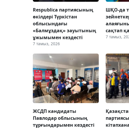
Respublica партиясының
ШҚО-да т
өкілдері Түркістан
зейнетке
облысындағы
алаяғын
«Балмұздақ» зауытының
сақтап қ
7 тамыз, 20
ұжымымен кездесті
7 тамыз, 2026
ЖСДП кандидаты
Қазақста
Павлодар облысының
партиясы
тұрғындарымен кездесті
кітапхан