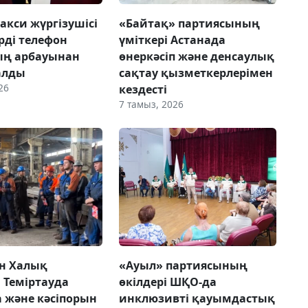
акси жүргізушісі
«Байтақ» партиясының
рді телефон
үміткері Астанада
ың арбауынан
өнеркәсіп және денсаулық
алды
сақтау қызметкерлерімен
26
кездесті
7 тамыз, 2026
н Халық
«Ауыл» партиясының
 Теміртауда
өкілдері ШҚО-да
а және кәсіпорын
инклюзивті қауымдастық