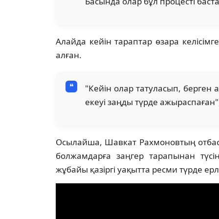
Басында олар бұл процесті баст
Алайда кейін тараптар өзара келісімге
алған.
"Кейін олар татуласып, берген 
екеуі заңды түрде ажыраспаған"
Осылайша, Шавкат Рахмоновтың отбас
болжамдарға заңгер тарапынан түсін
жұбайы қазіргі уақытта ресми түрде ер