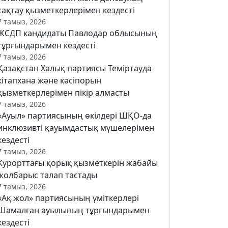
сақтау қызметкерлерімен кездесті
7 тамыз, 2026
ЖСДП кандидаты Павлодар облысының
тұрғындарымен кездесті
7 тамыз, 2026
Қазақстан Халық партиясы Теміртауда
кітапхана және кәсіпорын
қызметкерлерімен пікір алмасты
7 тамыз, 2026
«Ауыл» партиясының өкілдері ШҚО-да
инклюзивті қауымдастық мүшелерімен
кездесті
7 тамыз, 2026
Курорттағы қорық қызметкерін жабайы
жолбарыс талап тастады
7 тамыз, 2026
«Ақ жол» партиясының үміткерлері
Шамалған ауылының тұрғындарымен
кездесті