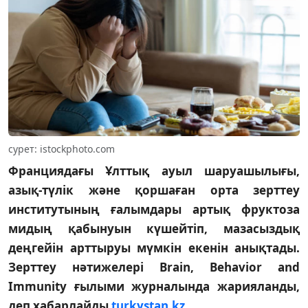
сурет: istockphoto.com
Франциядағы Ұлттық ауыл шаруашылығы,
азық-түлік және қоршаған орта зерттеу
институтының ғалымдары артық фруктоза
мидың қабынуын күшейтіп, мазасыздық
деңгейін арттыруы мүмкін екенін анықтады.
Зерттеу нәтижелері Brain, Behavior and
Immunity ғылыми журналында жарияланды,
деп хабарлайды
turkystan.kz
.