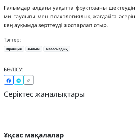
Ғалымдар алдағы уақытта фруктозаны шектеудің
ми саулығы мен психологиялық жағдайға әсерін
кең ауқымда зерттеуді жоспарлап отыр.
Тэгтер:
Франция
ғылым
мазасыздық
БӨЛІСУ:
Серіктес жаңалықтары
Ұқсас мақалалар