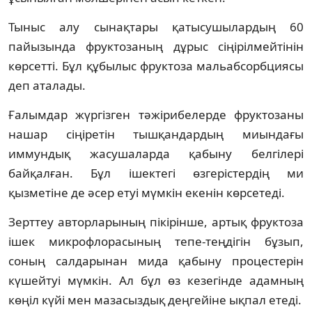
Тыныс алу сынақтары қатысушылардың 60
пайызында фруктозаның дұрыс сіңірілмейтінін
көрсетті. Бұл құбылыс фруктоза мальабсорбциясы
деп аталады.
Ғалымдар жүргізген тәжірибелерде фруктозаны
нашар сіңіретін тышқандардың миындағы
иммундық жасушаларда қабыну белгілері
байқалған. Бұл ішектегі өзгерістердің ми
қызметіне де әсер етуі мүмкін екенін көрсетеді.
Зерттеу авторларының пікірінше, артық фруктоза
ішек микрофлорасының тепе-теңдігін бұзып,
соның салдарынан мида қабыну процестерін
күшейтуі мүмкін. Ал бұл өз кезегінде адамның
көңіл күйі мен мазасыздық деңгейіне ықпал етеді.