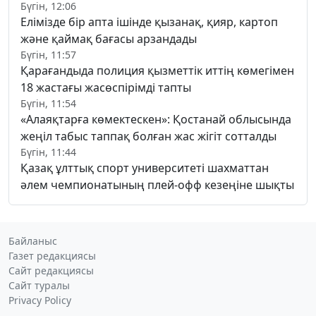
Бүгін, 12:06
Елімізде бір апта ішінде қызанақ, қияр, картоп
және қаймақ бағасы арзандады
Бүгін, 11:57
Қарағандыда полиция қызметтік иттің көмегімен
18 жастағы жасөспірімді тапты
Бүгін, 11:54
«Алаяқтарға көмектескен»: Қостанай облысында
жеңіл табыс таппақ болған жас жігіт сотталды
Бүгін, 11:44
Қазақ ұлттық спорт университеті шахматтан
әлем чемпионатының плей-офф кезеңіне шықты
Байланыс
Газет редакциясы
Сайт редакциясы
Сайт туралы
Privacy Policy