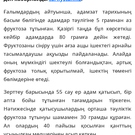
Ғалымдардың айтуынша, адамзат тарихының
басым бөлігінде адамдар тәулігіне 5 грамнан аз
фруктоза тұтынған. Қазіргі таңда бұл көрсеткіш
кейбір адамдарда 80 грамға дейін жетеді.
Фруктозаны сіңіру үшін ағза ащы ішектегі арнайы
тасымалдаушы ақуызды пайдаланады. Алайда
оның мүмкіндігі шектеулі болғандықтан, артық
фруктоза толық қорытылмай, ішектің төменгі
бөлімдеріне өтеді.
Зерттеу барысында 55 сау ер адам қатысып, бір
апта бойы тұтынған тағамдарын тіркеген.
Нәтижесінде қатысушылардың орташа тәуліктік
фруктоза тұтынуы шамамен 30 грамды құраған.
Ал олардың 40 пайызы қосылған қанттың
ұсынылған мөлшерінен асып кеткен.