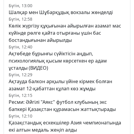
Бүгін, 13:00
Шалқар мен Шұбарқұдық вокзалы жөнделді
Бүгін, 12:58
Көлік жүргізу құқығынан айырылған азамат мас
күйінде рөлге қайта отырғаны үшін бас
бостандығынан айырылды
Бүгін, 12:40
Ақтөбеде бұрынғы сүйіктісін аңдып,
психологиялық қысым көрсеткен ер адам
ұсталды (ВИДЕО)
Бүгін, 12:29
Ақтауда балкон арқылы үйіне кірмек болған
азамат 12-қабаттан құлап көз жұмды
Бүгін, 12:15
Ресми: Әйгілі "Аякс" футбол клубының экс
бапкері Қазақстан құрамасын жаттықтырады
Бүгін, 12:10
Қазақстандық ескекшілер Азия чемпионатында
екі алтын медаль жеңіп алды