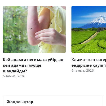
Кей адамға неге маса үйір, ал
Климаттың өзгер
кей адамды мүлде
өндірісіне қауіп 
6 тамыз, 2026
шақпайды?
6 тамыз, 2026
Жаңалықтар