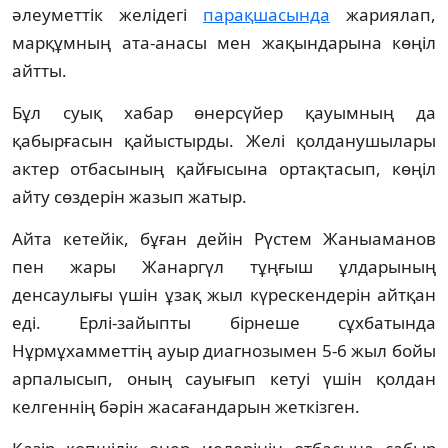
әлеуметтік желідегі
парақшасында
жариялап,
марқұмның ата-анасы мен жақындарына көңіл
айтты.
Бұл суық хабар өнерсүйер қауымның да
қабырғасын қайыстырды. Желі қолданушылары
актер отбасының қайғысына ортақтасып, көңіл
айту сөздерін жазып жатыр.
Айта кетейік, бұған дейін Рүстем Жаныаманов
пен жары Жанаргүл тұңғыш ұлдарының
денсаулығы үшін ұзақ жыл күрескендерін айтқан
еді. Ерлі-зайыпты бірнеше сұхбатында
Нұрмұхамметтің ауыр диагнозымен 5-6 жыл бойы
арпалысып, оның сауығып кетуі үшін қолдан
келгеннің бәрін жасағандарын жеткізген.