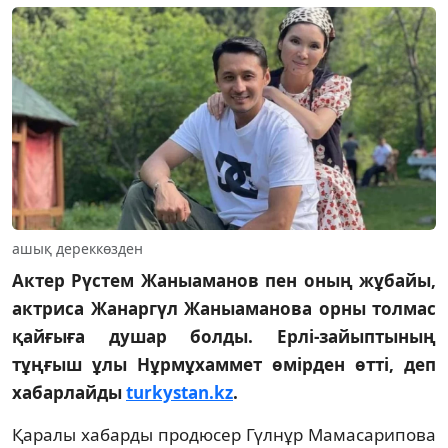
ашық дереккөзден
Актер Рүстем Жаныаманов пен оның жұбайы,
актриса Жанаргүл Жаныаманова орны толмас
қайғыға душар болды. Ерлі-зайыптының
тұңғыш ұлы Нұрмұхаммет өмірден өтті, деп
хабарлайды
turkystan.kz
.
Қаралы хабарды продюсер Гүлнұр Мамасарипова