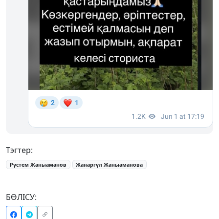
Тэгтер:
Рүстем Жаныаманов
Жанаргүл Жаныаманова
БӨЛІСУ: