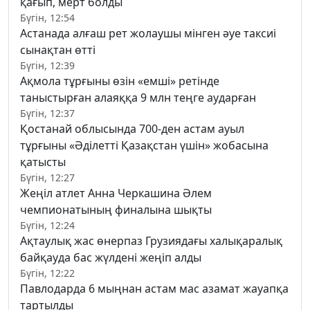
қағып, мерт болды
Бүгін, 12:54
Астанада алғаш рет жолаушы мінген әуе таксиі
сынақтан өтті
Бүгін, 12:39
Ақмола тұрғыны өзін «емші» ретінде
таныстырған алаяққа 9 млн теңге аударған
Бүгін, 12:37
Қостанай облысында 700-ден астам ауыл
тұрғыны «Әділетті Қазақстан үшін» жобасына
қатысты
Бүгін, 12:27
Жеңіл атлет Анна Черкашина Әлем
чемпионатының финалына шықты
Бүгін, 12:24
Ақтаулық жас өнерпаз Грузиядағы халықаралық
байқауда бас жүлдені жеңіп алды
Бүгін, 12:22
Павлодарда 6 мыңнан астам мас азамат жауапқа
тартылды