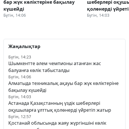
бар жүк көліктеріне бақылау
шеберлері оқуш
күшейді
қолөнерді үйрет
Бүгін, 14:06
Бүгін, 14:03
Жаңалықтар
Бүгін, 14:23
Шымкентте әлем чемпионы атанған жас
балуанға көлік табысталды
Бүгін, 14:06
Алматыда техникалық ақауы бар жүк көліктеріне
бақылау күшейді
Бүгін, 14:03
Астанада Қазақстанның үздік шеберлері
оқушыларға ұлттық қолөнерді үйретіп жатыр
Бүгін, 12:57
Қостанай облысында жаяу жүргіншіні көлік