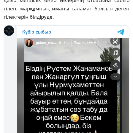
Қазір көпшілік өнер иелерінің отбасына сабыр
тілеп, марқұмның иманы саламат болсын деген
тілектерін білдіруде.