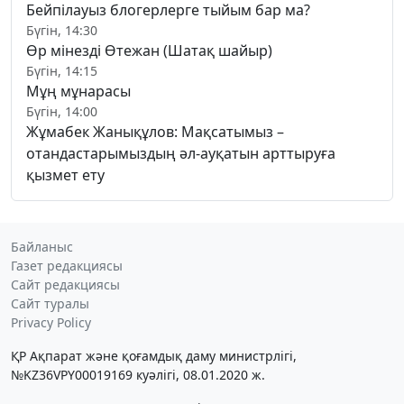
Бейпілауыз блогерлерге тыйым бар ма?
Бүгін, 14:30
Өр мінезді Өтежан (Шатақ шайыр)
Бүгін, 14:15
Мұң мұнарасы
Бүгін, 14:00
Жұмабек Жанықұлов: Мақсатымыз –
отандастарымыздың әл-ауқатын арттыруға
қызмет ету
Байланыс
Газет редакциясы
Сайт редакциясы
Сайт туралы
Privacy Policy
ҚР Ақпарат және қоғамдық даму министрлігі,
№KZ36VPY00019169 куәлігі, 08.01.2020 ж.