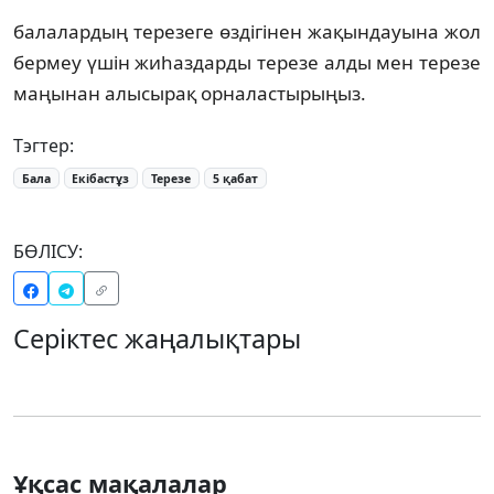
балалардың терезеге өздігінен жақындауына жол
бермеу үшін жиһаздарды терезе алды мен терезе
маңынан алысырақ орналастырыңыз.
Тэгтер:
Бала
Екібастұз
Терезе
5 қабат
БӨЛІСУ:
Серіктес жаңалықтары
Ұқсас мақалалар