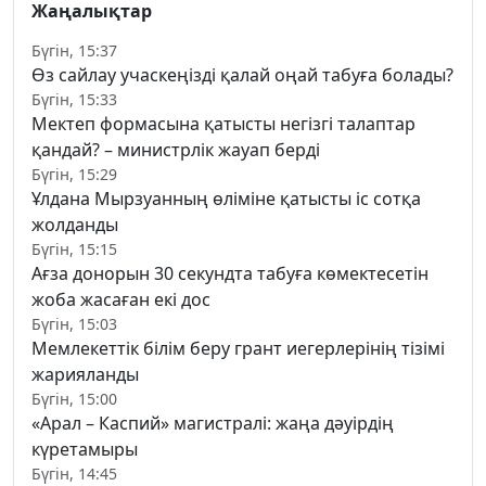
Жаңалықтар
Бүгін, 15:37
Өз сайлау учаскеңізді қалай оңай табуға болады?
Бүгін, 15:33
Мектеп формасына қатысты негізгі талаптар
қандай? – министрлік жауап берді
Бүгін, 15:29
Ұлдана Мырзуанның өліміне қатысты іс сотқа
жолданды
Бүгін, 15:15
Ағза донорын 30 секундта табуға көмектесетін
жоба жасаған екі дос
Бүгін, 15:03
Мемлекеттік білім беру грант иегерлерінің тізімі
жарияланды
Бүгін, 15:00
«Арал – Каспий» магистралі: жаңа дәуірдің
күретамыры
Бүгін, 14:45