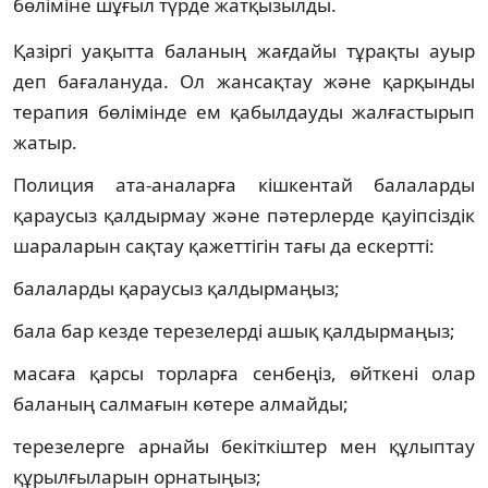
бөліміне шұғыл түрде жатқызылды.
Қазіргі уақытта баланың жағдайы тұрақты ауыр
деп бағалануда. Ол жансақтау және қарқынды
терапия бөлімінде ем қабылдауды жалғастырып
жатыр.
Полиция ата-аналарға кішкентай балаларды
қараусыз қалдырмау және пәтерлерде қауіпсіздік
шараларын сақтау қажеттігін тағы да ескертті:
балаларды қараусыз қалдырмаңыз;
бала бар кезде терезелерді ашық қалдырмаңыз;
масаға қарсы торларға сенбеңіз, өйткені олар
баланың салмағын көтере алмайды;
терезелерге арнайы бекіткіштер мен құлыптау
құрылғыларын орнатыңыз;