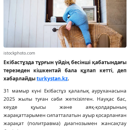
istockphoto.com
Екібастұзда тұрғын үйдің бесінші қабатындағы
терезеден кішкентай бала құлап кетті, деп
хабарлайды
turkystan.kz
.
31 мамыр күні Екібастұз қалалық ауруханасына
2025 жылы туған сәби жеткізілген. Науқас бас,
кеуде қуысы және аяқ-қолдарының
жарақаттарымен сипатталатын ауыр қосарланған
жарақат (политравма) диагнозымен жансақтау