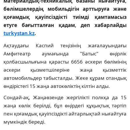
материалдық-техникалық базаны нығайтуға,
бөлімшелердің мобильдігін арттыруға және
қоғамдық қауіпсіздікті тиімді қамтамасыз
етуге бағытталған қадам, деп хабарлайды
turkystan.kz
.
Ақтаудағы Каспий теңізінің жағалауындағы
Амфитеатр аумағында "Батыс" өңірлік
қолбасшылығына қарасты 6656 әскери бөлімінің
әскери қызметшілеріне жаңа қызметтік
автомобильдер табысталды. Жеке құрам отандық
өндірістегі 15 жаңа автокөліктің кілтін алды.
Сондай-ақ, Жаңаөзенде жергілікті полкқа да 15
жаңа көлік берілді, бұл өңірдегі құқықтық тәртіп
пен қоғамдық қауіпсіздікті айтарлықтай нығайтуға
мүмкіндік береді.