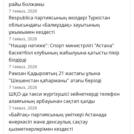
райы болжамы
7 тамыз, 2026
Respublica партиясының өкілдері Түркістан
облысындағы «Балмұздақ» зауытының
ұжымымен кездесті
7 тамыз, 2026
"Нашар нәтиже": Спорт министрлігі "Астана"
баскетбол клубының жабылуына қатысты пікір
білдірді
7 тамыз, 2026
Рамзан Қадыровтың 21 жастағы ұлына
"Шешенстан қаһарманы" атағы берілді
7 тамыз, 2026
ШҚО-да такси жүргізушісі зейнеткерді телефон
алаяғының арбауынан сақтап қалды
7 тамыз, 2026
«Байтақ» партиясының үміткері Астанада
өнеркәсіп және денсаулық сақтау
қызметкерлерімен кездесті