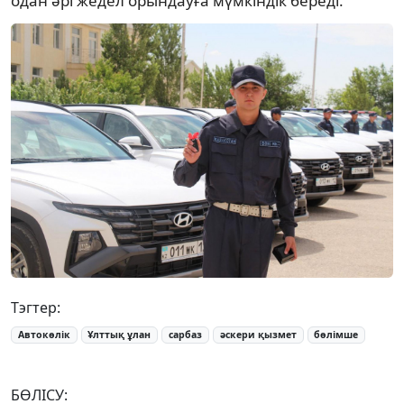
одан әрі жедел орындауға мүмкіндік береді.
Тэгтер:
Автокөлік
Ұлттық ұлан
сарбаз
әскери қызмет
бөлімше
БӨЛІСУ: