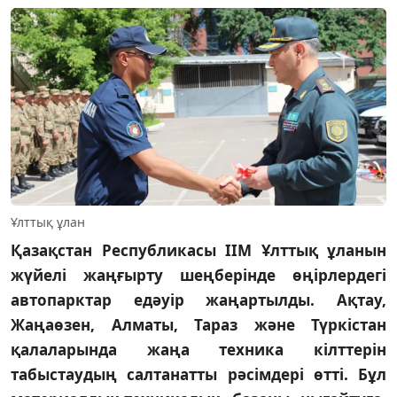
Ұлттық ұлан
Қазақстан Республикасы ІІМ Ұлттық ұланын
жүйелі жаңғырту шеңберінде өңірлердегі
автопарктар едәуір жаңартылды. Ақтау,
Жаңаөзен, Алматы, Тараз және Түркістан
қалаларында жаңа техника кілттерін
табыстаудың салтанатты рәсімдері өтті. Бұл