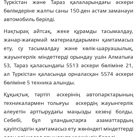
Түркістан және Тараз қалаларындағы әскери
бөлімдеріне жалпы саны 150-ден астам заманауи
автомобиль берілді.
Нақтырақ айтсақ, жеке құрамды тасымалдау,
жанар-жағармай материалдарымен қамтамасыз
ету, су тасымалдау және көлік-шаруашылық,
жауынгерлік міндеттерді орындау үшін Алматыға
53, Тараз қаласындағы 5513 әскери бөліміне 21,
ал Түркістан қаласында орналасқан 5574 әскери
бөліміне 5 техника алынды.
Құқықтық тәртіп әскерінің автопарктарының
техникалармен толығуы әскердің жауынгерлік
әлеуетін арттырудағы маңызды кезеңі болды.
Себебі, бұл ұландықтарға азаматтардың
қауіпсіздігін қамтамасыз ету жөніндегі міндеттерді