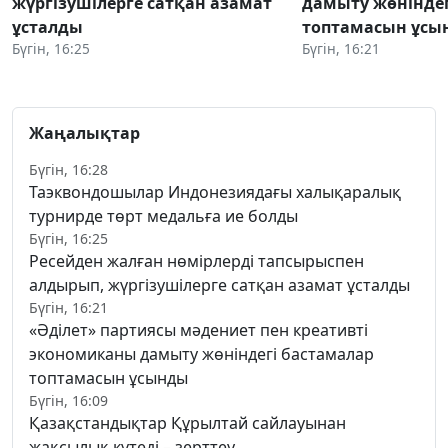
жүргізушілерге сатқан азамат
дамыту жөніндег
ұсталды
топтамасын ұсы
Бүгін, 16:25
Бүгін, 16:21
Жаңалықтар
Бүгін, 16:28
Таэквондошылар Индонезиядағы халықаралық
турнирде төрт медальға ие болды
Бүгін, 16:25
Ресейден жалған нөмірлерді тапсырыспен
алдырып, жүргізушілерге сатқан азамат ұсталды
Бүгін, 16:21
«Әділет» партиясы мәдениет пен креативті
экономиканы дамыту жөніндегі бастамалар
топтамасын ұсынды
Бүгін, 16:09
Қазақстандықтар Құрылтай сайлауынан
жақсылық күтеді – зерттеу