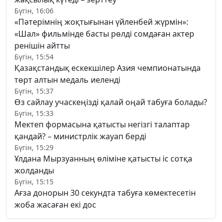
Бүгін, 16:06
«Пәтерімнің жоқтығынан үйленбей жүрмін»:
«Шал» фильмінде басты рөлді сомдаған актер
ренішін айтты
Бүгін, 15:54
Қазақстандық ескекшілер Азия чемпионатында
төрт алтын медаль иеленді
Бүгін, 15:37
Өз сайлау учаскеңізді қалай оңай табуға болады?
Бүгін, 15:33
Мектеп формасына қатысты негізгі талаптар
қандай? – министрлік жауап берді
Бүгін, 15:29
Ұлдана Мырзуанның өліміне қатысты іс сотқа
жолданды
Бүгін, 15:15
Ағза донорын 30 секундта табуға көмектесетін
жоба жасаған екі дос