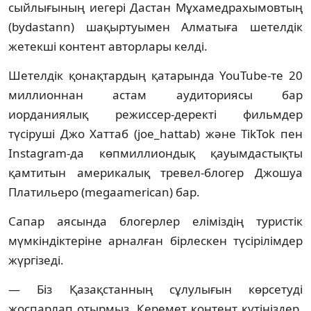
сыйлығының иегері Дастан Мұхамедрахымовтың
(bydastann) шақыртуымен Алматыға шетелдік
жетекші контент авторлары келді.
Шетелдік қонақтардың қатарында YouTube-те 20
миллионнан астам аудиториясы бар
иорданиялық режиссер-деректі фильмдер
түсіруші Джо Хаттаб (joe_hattab) және TikTok пен
Instagram-да көпмиллиондық қауымдастықты
қамтитын америкалық тревел-блогер Джошуа
Платильеро (megaamerican) бар.
Сапар аясында блогерлер еліміздің туристік
мүмкіндіктеріне арналған бірлескен түсірілімдер
жүргізеді.
— Біз Қазақстанның сұлулығын көрсетуді
жоспарлап отырмыз. Керемет контент күтіңіздер,