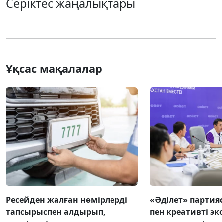
Серіктес жаңалықтары
Ұқсас мақалалар
Ресейден жалған нөмірлерді
«Әділет» партия
тапсырыспен алдырып,
пен креативті э