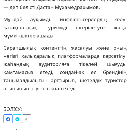
— деп бөлісті Дастан Мұхамедрахымов.
Мұндай ауқымды инфлюенсерлердің келуі
қазақстандық туризмді ілгерілетуге жаңа
мүмкіндіктер ашады.
Сарапшылық контенттің жасалуы және оның
негізгі халықаралық платформаларда көрсетілуі
жаһандық аудиторияға тікелей шығуды
қамтамасыз етеді, сондай-ақ ел брендінің
танымалдылығын арттырып, шетелдік туристер
ағынының өсуіне ықпал етеді.
БӨЛІСУ: