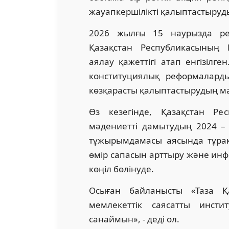
жауапкершілікті қалыптастыруд
2026 жылғы 15 наурызда ре
Қазақстан Республикасының К
аялау қажеттігі атап енгізілг
конституциялық реформалард
көзқарасты қалыптастырудың м
Өз кезегінде, Қазақстан Рес
мәдениетті дамытудың 2024 – 
тұжырымдамасы аясында тұрақ
өмір сапасын арттыру және ин
көңіл бөлінуде.
Осыған байланысты «Таза Қ
мемлекеттік саясатты инсти
санаймын», - деді ол.