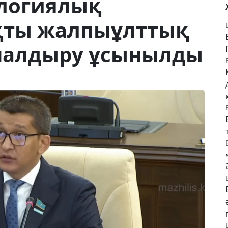
ологиялық
қты жалпыұлттық
налдыру ұсынылды