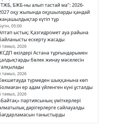
"ТЖБ, БЖБ-ны алып тастай ма": 2026-
2027 оқу жылында оқушыларды қандай
жаңашылдықтар күтіп тұр
Бүгін, 05:00
Аптап ыстық: Қазгидромет ауа райына
байланысты ескерту жасады
6 тамыз, 2026
ЖСДП өкілдері Астана тұрғындарымен
қалдықтарды бөлек жинау мәселесін
талқылады
6 тамыз, 2026
Көкшетауда түрмеден шыққанына көп
болмаған ер адам үйленген күні ұсталды
6 тамыз, 2026
«Байтақ» партиясының үміткерлері
алматылық дәрігерлерге сайлауалды
бағдарламасын таныстырды