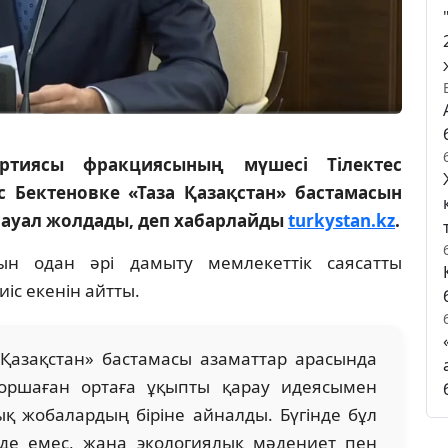
ртиясы фракциясының мүшесі Тілектес
 Бектеновке «Таза Қазақстан» бастамасын
 сауал жолдады, деп хабарлайды
turkystan.kz
.
сын одан әрі дамыту мемлекеттік саясатты
іс екенін айтты.
Қазақстан» бастамасы азаматтар арасында
қоршаған ортаға ұқыпты қарау идеясымен
ық жобалардың біріне айналды. Бүгінде бұл
інде емес, жаңа экологиялық мәдениет пен