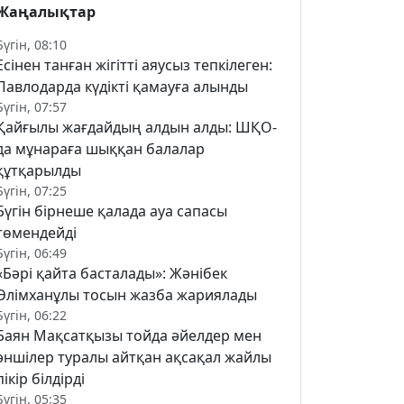
Жаңалықтар
Бүгін, 08:10
Есінен танған жігітті аяусыз тепкілеген:
Павлодарда күдікті қамауға алынды
Бүгін, 07:57
Қайғылы жағдайдың алдын алды: ШҚО-
да мұнараға шыққан балалар
құтқарылды
Бүгін, 07:25
Бүгін бірнеше қалада ауа сапасы
төмендейді
Бүгін, 06:49
«Бәрі қайта басталады»: Жәнібек
Әлімханұлы тосын жазба жариялады
Бүгін, 06:22
Баян Мақсатқызы тойда әйелдер мен
әншілер туралы айтқан ақсақал жайлы
пікір білдірді
Бүгін, 05:35