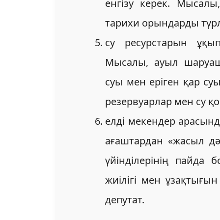
енгізу керек. Мысал
тарихи орындарды түрл
су ресурстарын ұқы
Мысалы, ауыл шаруаш
суы мен еріген қар су
резервуарлар мен су қо
елді мекендер арасы
ағаштардан «жасыл дәл
үйінділерінің пайда
жиілігі мен ұзақтығын 
депутат.