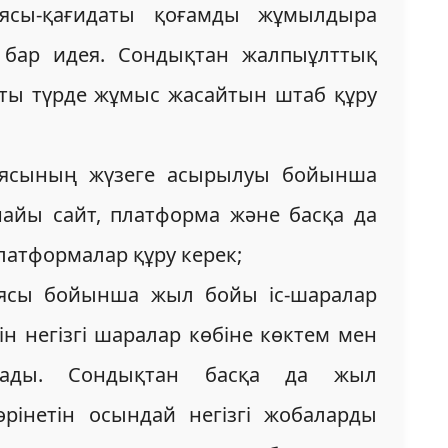
еясы-қағидаты қоғамды жұмылдыра
і бар идея. Сондықтан жалпыұлттық
қты түрде жұмыс жасайтын штаб құру
циясының жүзеге асырылуы бойынша
найы сайт, платформа және басқа да
атформалар құру керек;
циясы бойынша жыл бойы іс-шаралар
етін негізгі шаралар көбіне көктем мен
лады. Сондықтан басқа да жыл
өрінетін осындай негізгі жобаларды