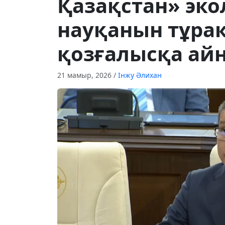
Қазақстан» эк
науқанын тұра
қозғалысқа ай
21 мамыр, 2026
/
Інжу Әлихан