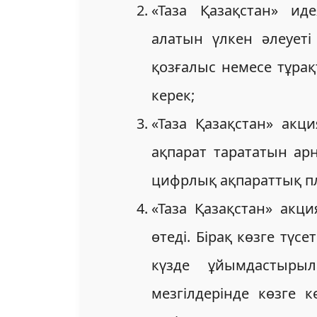
«Таза Қазақстан» ид
алатын үлкен әлеует
қозғалыс немесе тұра
керек;
«Таза Қазақстан» ак
ақпарат тарататын ар
цифрлық ақпараттық пл
«Таза Қазақстан» ак
өтеді. Бірақ көзге түс
күзде ұйымдастыры
мезгілдерінде көзге к