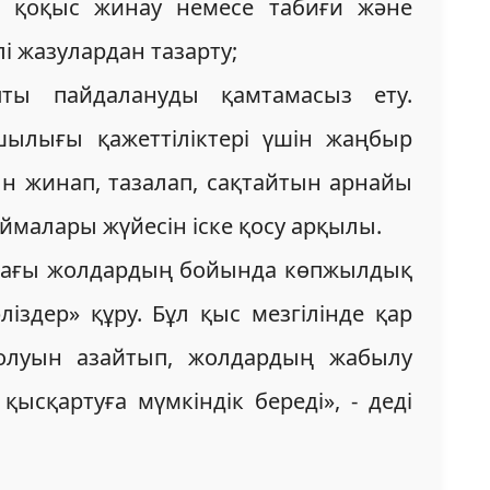
ы, қоқыс жинау немесе табиғи және
і жазулардан тазарту;
пты пайдалануды қамтамасыз ету.
ылығы қажеттіліктері үшін жаңбыр
ын жинап, тазалап, сақтайтын арнайы
ймалары жүйесін іске қосу арқылы.
ндағы жолдардың бойында көпжылдық
іздер» құру. Бұл қыс мезгілінде қар
 болуын азайтып, жолдардың жабылу
қысқартуға мүмкіндік береді», - деді