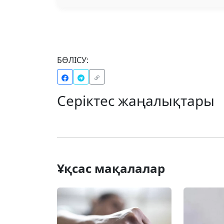
БӨЛІСУ:
Серіктес жаңалықтары
Ұқсас мақалалар