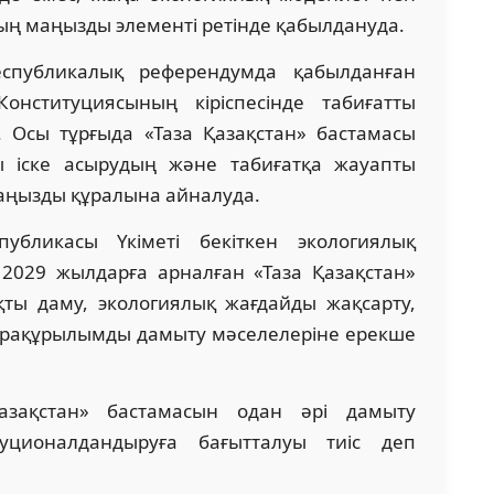
ың маңызды элементі ретінде қабылдануда.
спубликалық референдумда қабылданған
онституциясының кіріспесінде табиғатты
ен. Осы тұрғыда «Таза Қазақстан» бастамасы
ы іске асырудың және табиғатқа жауапты
аңызды құралына айналуда.
публикасы Үкіметі бекіткен экологиялық
2029 жылдарға арналған «Таза Қазақстан»
ты даму, экологиялық жағдайды жақсарту,
фрақұрылымды дамыту мәселелеріне ерекше
азақстан» бастамасын одан әрі дамыту
туционалдандыруға бағытталуы тиіс деп