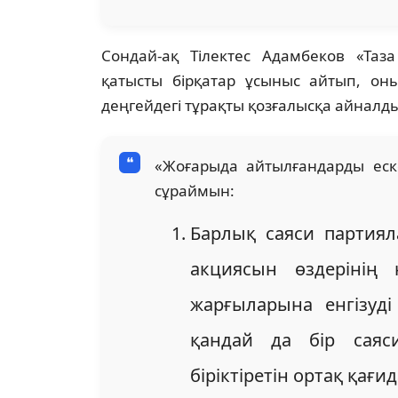
Сондай-ақ Тілектес Адамбеков «Таз
қатысты бірқатар ұсыныс айтып, он
деңгейдегі тұрақты қозғалысқа айналдыр
«Жоғарыда айтылғандарды еск
сұраймын:
Барлық саяси партиял
акциясын өздерінің 
жарғыларына енгізуді
қандай да бір саяс
біріктіретін ортақ қағи