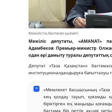
Мәжілістің баспасөз қызметі
Мәжіліс депутаты, «AMANAT» па
Адамбеков Премьер-министр Олжас
одан әрі дамыту туралы депутаттық
Депутат «Таза Қазақстан» бастама
институционалдандыруға бағытталуы ти
«Мемлекет басшысының «Таза 
кең қолдау тауып, қоғамды 
біріктірген ең маңызды қоғамд
бастама бір реттік акция рет