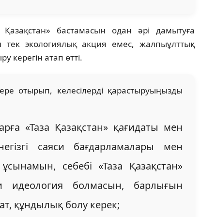
а Қазақстан» бастамасын одан әрі дамытуға
ы тек экологиялық акция емес, жалпыұлттық
у керегін атап өтті.
ере отырып, келесілерді қарастыруыңызды
арға «Таза Қазақстан» қағидаты мен
негізгі саяси бағдарламалары мен
 ұсынамын, себебі «Таза Қазақстан»
и идеология болмасын, барлығын
дат, құндылық болу керек;