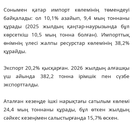
Сонымен қатар импорт көлемінің төмендеуі
байқалады: ол 10,1% азайып, 9,4 мың тоннаны
құрады (2025 жылдың қаңтар-наурызында бұл
көрсеткіш 10,5 мың тонна болған). Импорттық
өнімнің үлесі жалпы ресурстар көлемінің 38,2%
құрайды.
Экспорт 20,2% қысқарған. 2026 жылдың алғашқы
үш айында 382,2 тонна ірімшік пен сүзбе
экспортталды.
Аталған кезеңде ішкі нарықтағы сатылым көлемі
24,4 мың тоннаны құрады, бұл өткен жылдың
сәйкес кезеңімен салыстырғанда 15,7% өскен.