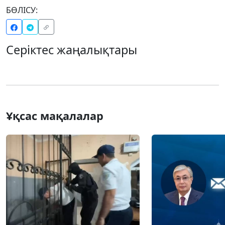
БӨЛІСУ:
Серіктес жаңалықтары
Ұқсас мақалалар