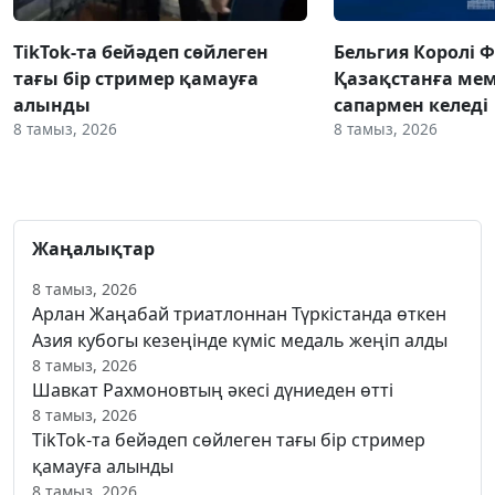
TikTok-та бейәдеп сөйлеген
Бельгия Королі 
тағы бір стример қамауға
Қазақстанға ме
алынды
сапармен келеді
8 тамыз, 2026
8 тамыз, 2026
Жаңалықтар
8 тамыз, 2026
Арлан Жаңабай триатлоннан Түркістанда өткен
Азия кубогы кезеңінде күміс медаль жеңіп алды
8 тамыз, 2026
Шавкат Рахмоновтың әкесі дүниеден өтті
8 тамыз, 2026
TikTok-та бейәдеп сөйлеген тағы бір стример
қамауға алынды
8 тамыз, 2026