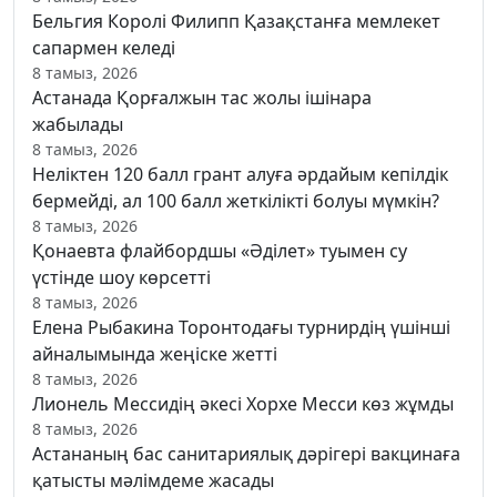
Бельгия Королі Филипп Қазақстанға мемлекет
сапармен келеді
8 тамыз, 2026
Астанада Қорғалжын тас жолы ішінара
жабылады
8 тамыз, 2026
Неліктен 120 балл грант алуға әрдайым кепілдік
бермейді, ал 100 балл жеткілікті болуы мүмкін?
8 тамыз, 2026
Қонаевта флайбордшы «Әділет» туымен су
үстінде шоу көрсетті
8 тамыз, 2026
Елена Рыбакина Торонтодағы турнирдің үшінші
айналымында жеңіске жетті
8 тамыз, 2026
Лионель Мессидің әкесі Хорхе Месси көз жұмды
8 тамыз, 2026
Астананың бас санитариялық дәрігері вакцинаға
қатысты мәлімдеме жасады