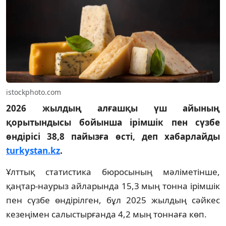
istockphoto.com
2026 жылдың алғашқы үш айының
қорытындысы бойынша ірімшік пен сүзбе
өндірісі 38,8 пайызға өсті, деп хабарлайды
turkystan.kz
.
Ұлттық статистика бюросының мәліметінше,
қаңтар-наурыз айларында 15,3 мың тонна ірімшік
пен сүзбе өндірілген, бұл 2025 жылдың сәйкес
кезеңімен салыстырғанда 4,2 мың тоннаға көп.