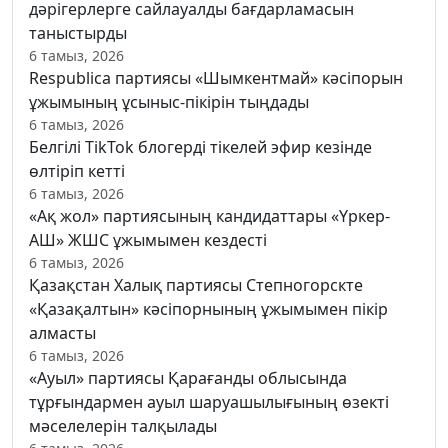
дәрігерлерге сайлауалды бағдарламасын
таныстырды
6 тамыз, 2026
Respublica партиясы «Шымкентмай» кәсіпорын
ұжымының ұсыныс-пікірін тыңдады
6 тамыз, 2026
Белгілі TikTok блогерді тікелей эфир кезінде
өлтіріп кетті
6 тамыз, 2026
«Ақ жол» партиясының кандидаттары «Үркер-
АШ» ЖШС ұжымымен кездесті
6 тамыз, 2026
Қазақстан Халық партиясы Степногорскте
«Қазақалтын» кәсіпорнының ұжымымен пікір
алмасты
6 тамыз, 2026
«Ауыл» партиясы Қарағанды облысында
тұрғындармен ауыл шаруашылығының өзекті
мәселелерін талқылады