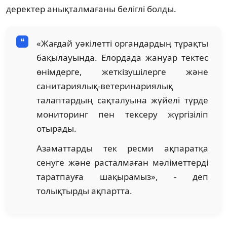
деректер анықталмағаны беліглі болды.
«Жағдай уәкілетті органдардың тұрақты
бақылауында. Елордада жануар тектес
өнімдерге, жеткізушілерге және
санитариялық-ветеринариялық
талаптардың сақталуына жүйелі түрде
мониторинг пен тексеру жүргізіліп
отырады.
Азаматтарды тек ресми ақпаратқа
сенуге және расталмаған мәліметтерді
таратпауға шақырамыз», - деп
толықтырды ақпартта.