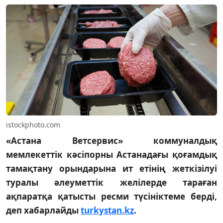
istockphoto.com
«Астана Ветсервис» коммуналдық
мемлекеттік кәсіпорны Астанадағы қоғамдық
тамақтану орындарына ит етінің жеткізілуі
туралы әлеуметтік желілерде тараған
ақпаратқа қатысты ресми түсініктеме берді,
деп хабарлайды
turkystan.kz
.