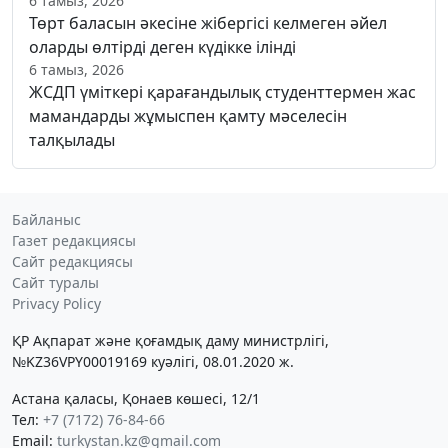
6 тамыз, 2026
Төрт баласын әкесіне жібергісі келмеген әйел
оларды өлтірді деген күдікке ілінді
6 тамыз, 2026
ЖСДП үміткері қарағандылық студенттермен жас
мамандарды жұмыспен қамту мәселесін
талқылады
Байланыс
Газет редакциясы
Сайт редакциясы
Сайт туралы
Privacy Policy
ҚР Ақпарат және қоғамдық даму министрлігі,
№KZ36VPY00019169 куәлігі, 08.01.2020 ж.
Астана қаласы, Қонаев көшесі, 12/1
Тел:
+7 (7172) 76-84-66
Email:
turkystan.kz@gmail.com