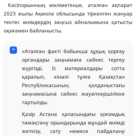
Кәсіпорынның мәліметінше, аталған ақпарат
2023 жылы Ақмола облысында тіркелген жануар
тектес өнімдердің заңсыз айналымына қатысты
оқиғамен байланысты.
«Аталған факті бойынша құқық қорғау
органдары заңнамаға сәйкес тергеу
жүргізді. Іс материалдары сотта
қаралып, кінәлі тұлға Қазақстан
Республикасының қолданыстағы
заңнамасына сәйкес жауапкершілікке
тартылды.
Қазір Астана қаласындағы қоғамдық
тамақтану орындарында мұндай өнімді
жеткізу, сату немесе пайдалану