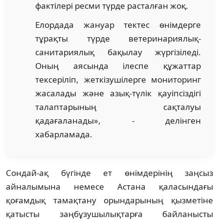
фактілері ресми түрде расталған жоқ.
Елордада жануар тектес өнімдерге
тұрақты түрде ветеринариялық-
санитариялық бақылау жүргізіледі.
Оның аясында ілеспе құжаттар
тексеріліп, жеткізушілерге мониторинг
жасалады және азық-түлік қауіпсіздігі
талаптарының сақталуы
қадағаланады», - делінген
хабарламада.
Сондай-ақ бүгінде ет өнімдерінің заңсыз
айналымына немесе Астана қаласындағы
қоғамдық тамақтану орындарының қызметіне
қатысты заңбұзушылықтарға байланысты