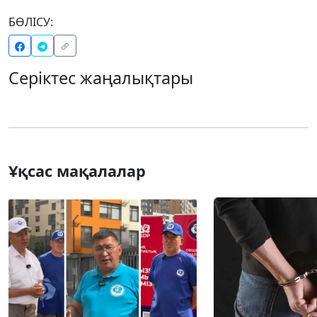
БӨЛІСУ:
Серіктес жаңалықтары
Ұқсас мақалалар