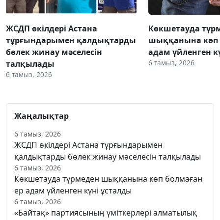
ЖСДП өкілдері Астана
Көкшетауда түр
тұрғындарымен қалдықтарды
шыққанына көп 
бөлек жинау мәселесін
адам үйленген к
6 тамыз, 2026
талқылады
6 тамыз, 2026
Жаңалықтар
6 тамыз, 2026
ЖСДП өкілдері Астана тұрғындарымен
қалдықтарды бөлек жинау мәселесін талқылады
6 тамыз, 2026
Көкшетауда түрмеден шыққанына көп болмаған
ер адам үйленген күні ұсталды
6 тамыз, 2026
«Байтақ» партиясының үміткерлері алматылық