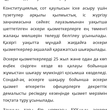
Конституциялық сот қаулысын іске асыру үшін
түзетулер арқылы қылмыстық іс жүргізу
заңнамасына сәйкес лауазымынан уақытша
шеттетілген әскери қызметкерлерге ең төменгі
жалақы мөлшерін төлеуді белгілеу ұсынылады.
Қазіргі уақытта мұндай жағдайға әскери
қызметкерлер ақшалай қаражатсыз шығарылады.
Әскери қызметкерлерді 25 жыл және одан да көп
еңбек сіңірген кезде өз қалауы бойынша
жұмыстан шығару мүмкіндігі қосымша көзделеді.
Сондай-ақ әскерге шақыру бойынша әскери
қызмет өткеретін офицерлерге декреттік
демалысты ресімдеу кезеңінде қызмет мерзімін
тоқтата тұру ұсынылады.
Заңның тағы бір нормасы БҰҰ-ның әскери