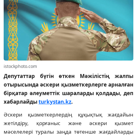
istockphoto.com
Депутаттар бүгін өткен Мәжілістің жалпы
отырысында әскери қызметкерлерге арналған
бірқатар әлеуметтік шараларды қолдады, деп
хабарлайды
turkystan.kz
.
Әскери қызметкерлердің құқықтық жағдайын
жетілдіру, қорғаныс және әскери қызмет
мәселелері туралы заңда төтенше жағдайларды