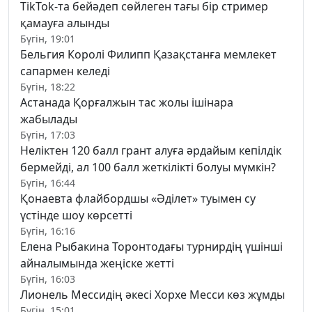
TikTok-та бейәдеп сөйлеген тағы бір стример
қамауға алынды
Бүгін, 19:01
Бельгия Королі Филипп Қазақстанға мемлекет
сапармен келеді
Бүгін, 18:22
Астанада Қорғалжын тас жолы ішінара
жабылады
Бүгін, 17:03
Неліктен 120 балл грант алуға әрдайым кепілдік
бермейді, ал 100 балл жеткілікті болуы мүмкін?
Бүгін, 16:44
Қонаевта флайбордшы «Әділет» туымен су
үстінде шоу көрсетті
Бүгін, 16:16
Елена Рыбакина Торонтодағы турнирдің үшінші
айналымында жеңіске жетті
Бүгін, 16:03
Лионель Мессидің әкесі Хорхе Месси көз жұмды
Бүгін, 15:01