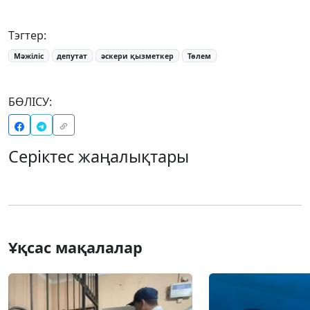
Тэгтер:
Мәжіліс
депутат
әскери қызметкер
Төлем
БӨЛІСУ:
Серіктес жаңалықтары
Ұқсас мақалалар