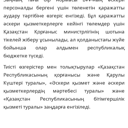
персоналды бергені үшін төленетін қаражатты
аудару тәртібіне өзгеріс енгізеді. Бұл қаражатты
әскери қызметкерлерге кейінгі төлемдер үшін
Қазақстан Қорғаныс министрлігінің шотына
тікелей жіберу ұсынылады, ал қолданыстағы жүйе
бойынша олар алдымен республикалық
бюджетке түседі.
Тиісті өзгерістер мен толықтырулар «Қазақстан
Республикасының қорғанысы және Қарулы
Күштері туралы», «Әскери қызмет және әскери
қызметкерлердің мәртебесі туралы» және
«Қазақстан Республикасының бітімгершілік
қызметі туралы» заңдарға енгізіледі.