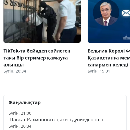
TikTok-та бейәдеп сөйлеген
Бельгия Королі 
тағы бір стример қамауға
Қазақстанға ме
алынды
сапармен келеді
Бүгін, 20:34
Бүгін, 19:01
Жаңалықтар
Бүгін, 21:00
Шавкат Рахмоновтың әкесі дүниеден өтті
Бүгін, 20:34