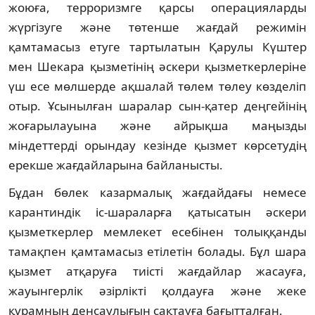
жоюға, терроризмге қарсы операцияларды
жүргізуге және төтенше жағдай режимін
қамтамасыз етуге тартылатын Қарулы Күштер
мен Шекара қызметінің әскери қызметкерлеріне
үш есе мөлшерде ақшалай төлем төлеу көзделіп
отыр. Ұсынылған шаралар сын-қатер деңгейінің
жоғарылауына және айрықша маңызды
міндеттерді орындау кезінде қызмет көрсетудің
ерекше жағдайларына байланысты.
Бұдан бөлек казармалық жағдайдағы немесе
карантиндік іс-шараларға қатысатын әскери
қызметкерлер мемлекет есебінен толыққанды
тамақпен қамтамасыз етілетін болады. Бұл шара
қызмет атқаруға тиісті жағдайлар жасауға,
жауынгерлік әзірлікті қолдауға және жеке
құрамның денсаулығын сақтауға бағытталған.