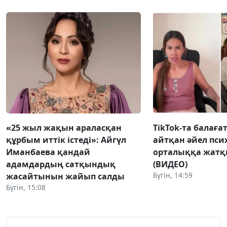
«25 жыл жақын араласқан
TikTok-та балаға
құрбым иттік істеді»: Айгүл
айтқан әйел пс
Иманбаева қандай
орталыққа жат
адамдардың сатқындық
(ВИДЕО)
Бүгін, 14:59
жасайтынын жайып салды
Бүгін, 15:08