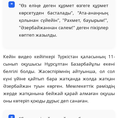
"Өз еліңе деген құрмет өзгеге құрмет
көрсетуден басталады", "Ата-анаңның
қолынан сүйейін", "Рахмет, бауырым!",
"Әзербайжаннан сәлем!" деген пікірлер
көптеп жазылды.
Кейін видео кейіпкері Түркістан қаласының 11-
сынып оқушысы Нұрсұлтан Базарбайұлы екені
белгілі болды. Жасөспірімнің айтуынша, ол сол
күні үйіне қайтып бара жатқанда жолда жатқан
Әзербайжан туын көрген. Мемлекеттік рәміздің
жерде жатқанына бейжай қарай алмаған оқушы
оны көтеріп қоюды дұрыс деп санаған.