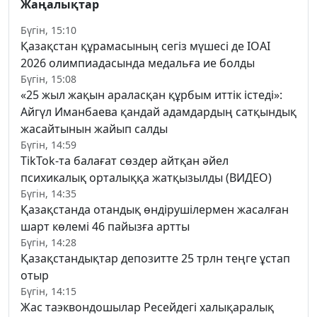
Жаңалықтар
Бүгін, 15:10
Қазақстан құрамасының сегіз мүшесі де IOAI
2026 олимпиадасында медальға ие болды
Бүгін, 15:08
«25 жыл жақын араласқан құрбым иттік істеді»:
Айгүл Иманбаева қандай адамдардың сатқындық
жасайтынын жайып салды
Бүгін, 14:59
TikTok-та балағат сөздер айтқан әйел
психикалық орталыққа жатқызылды (ВИДЕО)
Бүгін, 14:35
Қазақстанда отандық өндірушілермен жасалған
шарт көлемі 46 пайызға артты
Бүгін, 14:28
Қазақстандықтар депозитте 25 трлн теңге ұстап
отыр
Бүгін, 14:15
Жас таэквондошылар Ресейдегі халықаралық