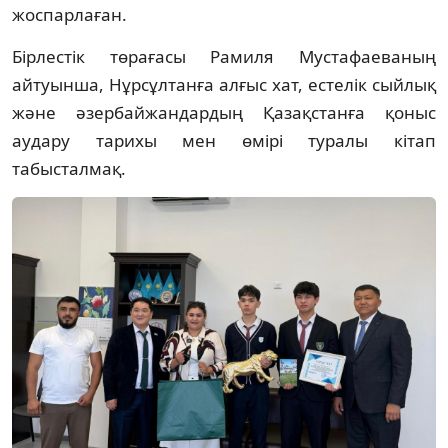
жоспарлаған.
Бірлестік төрағасы Рамиля Мустафаеваның
айтуынша, Нұрсұлтанға алғыс хат, естелік сыйлық
және әзербайжандардың Қазақстанға қоныс
аудару тарихы мен өмірі туралы кітап
табысталмақ.