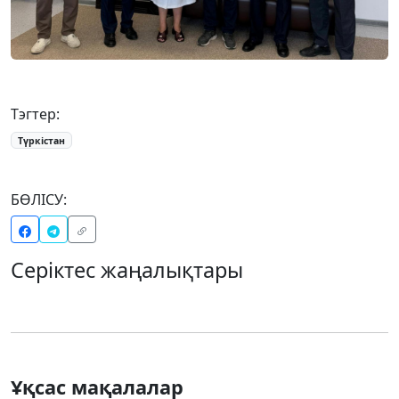
Тэгтер:
Түркістан
БӨЛІСУ:
Серіктес жаңалықтары
Ұқсас мақалалар