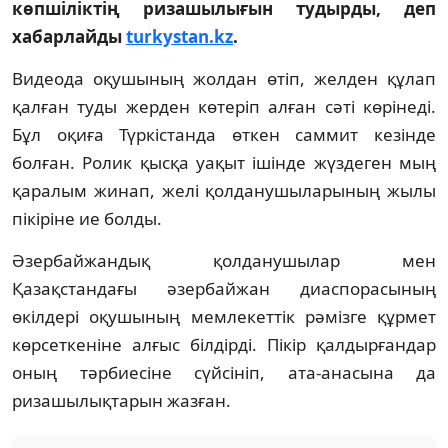
көпшіліктің ризашылығын тудырды, деп
хабарлайды
turkystan.kz
.
Видеода оқушының жолдан өтіп, желден құлап
қалған туды жерден көтеріп алған сәті көрінеді.
Бұл оқиға Түркістанда өткен саммит кезінде
болған. Ролик қысқа уақыт ішінде жүздеген мың
қаралым жинап, желі қолданушыларының жылы
пікіріне ие болды.
Әзербайжандық қолданушылар мен
Қазақстандағы әзербайжан диаспорасының
өкілдері оқушының мемлекеттік рәмізге құрмет
көрсеткеніне алғыс білдірді. Пікір қалдырғандар
оның тәрбиесіне сүйсініп, ата-анасына да
ризашылықтарын жазған.