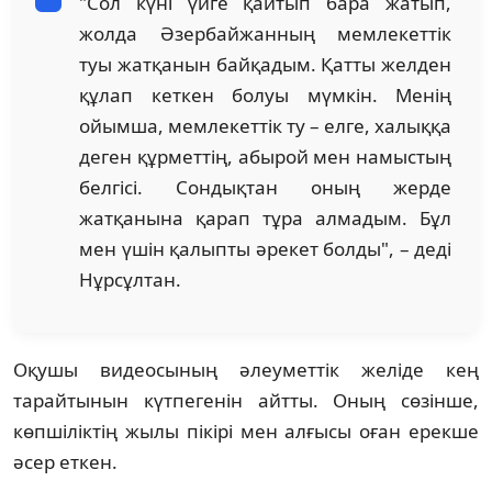
"Сол күні үйге қайтып бара жатып,
жолда Әзербайжанның мемлекеттік
туы жатқанын байқадым. Қатты желден
құлап кеткен болуы мүмкін. Менің
ойымша, мемлекеттік ту – елге, халыққа
деген құрметтің, абырой мен намыстың
белгісі. Сондықтан оның жерде
жатқанына қарап тұра алмадым. Бұл
мен үшін қалыпты әрекет болды", – деді
Нұрсұлтан.
Оқушы видеосының әлеуметтік желіде кең
тарайтынын күтпегенін айтты. Оның сөзінше,
көпшіліктің жылы пікірі мен алғысы оған ерекше
әсер еткен.