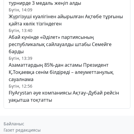
турнирде 3 медаль жеңіп алды
Бүгін, 14:09
Жүргізуші куәлігінен айырылған Ақтөбе тұрғыны
қайта көлік тізгіндеген
Бүгін, 13:40
Абай күнінде «Әділет» партиясының
республикалық сайлауалды штабы Семейге
барды
Бүгін, 13:39
Азаматтардың 85%-дан астамы Президент
Қ.Тоқаевқа сенім білдіреді – әлеуметтанулық
сауалнама
Бүгін, 12:56
FlyArystan әуе компаниясы Ақтау–Дубай рейсін
уақытша тоқтатты
Байланыс
Газет редакциясы