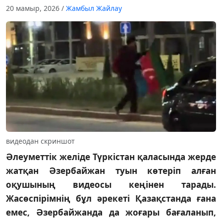
20 мамыр, 2026
/
Жамбыл Жайлау
видеодан скриншот
Әлеуметтік желіде Түркістан қаласында жерде
жатқан Әзербайжан туын көтеріп алған
оқушының видеосы кеңінен тарады.
Жасөспірімнің бұл әрекеті Қазақстанда ғана
емес, Әзербайжанда да жоғары бағаланып,