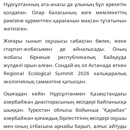
Нұрсұлтанның ата-анасы да ұлының бұл әрекетін
қолдаған. Олар баласының өзге мемлекеттің
рәмізіне құрметпен қарағанын мақтан тұтатынын
жеткізген.
Жоғары сынып оқушысы сабақтан бөлек, жеке
стартап-жобасымен де айналысады. Оның
жобасы бірнеше республикалық байқауда
жүлделі орын алған. Сондай-ақ ол Астанада өткен
Regional Ecological Summit 2026 халықаралық
экологиялық саммитіне қатысқан.
Оқиғадан кейін Нұрсұлтанмен Қазақстандағы
әзербайжан диаспорасының өкілдері байланысқа
шыққан. Түркістан облысы бойынша "Қарабах"
әзербайжан қоғамдық бірлестігінің өкілдері оқушы
мен оның отбасына арнайы барып, алғыс айтуды