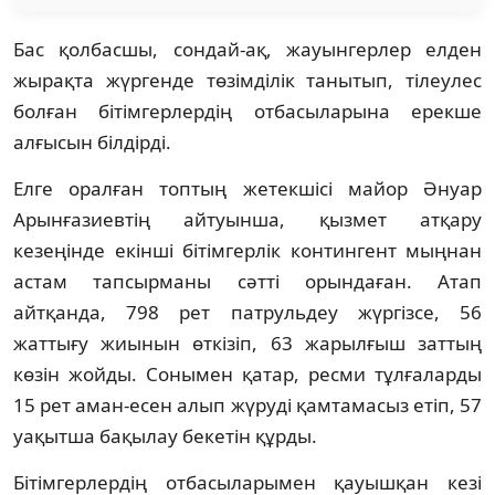
Бас қолбасшы, сондай-ақ, жауынгерлер елден
жырақта жүргенде төзімділік танытып, тілеулес
болған бітімгерлердің отбасыларына ерекше
алғысын білдірді.
Елге оралған топтың жетекшісі майор Әнуар
Арынғазиевтің айтуынша, қызмет атқару
кезеңінде екінші бітімгерлік контингент мыңнан
астам тапсырманы сәтті орындаған. Атап
айтқанда, 798 рет патрульдеу жүргізсе, 56
жаттығу жиынын өткізіп, 63 жарылғыш заттың
көзін жойды. Сонымен қатар, ресми тұлғаларды
15 рет аман-есен алып жүруді қамтамасыз етіп, 57
уақытша бақылау бекетін құрды.
Бітімгерлердің отбасыларымен қауышқан кезі