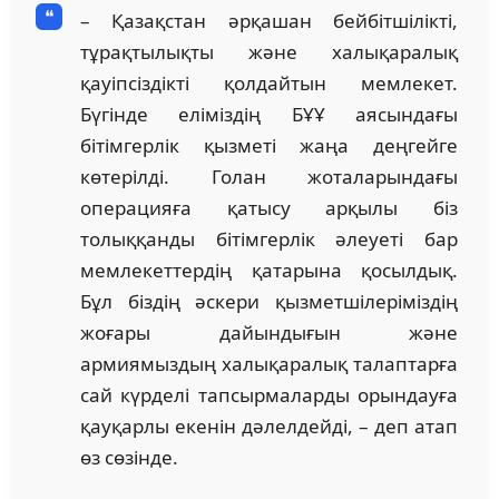
– Қазақстан әрқашан бейбітшілікті,
тұрақтылықты және халықаралық
қауіпсіздікті қолдайтын мемлекет.
Бүгінде еліміздің БҰҰ аясындағы
бітімгерлік қызметі жаңа деңгейге
көтерілді. Голан жоталарындағы
операцияға қатысу арқылы біз
толыққанды бітімгерлік әлеуеті бар
мемлекеттердің қатарына қосылдық.
Бұл біздің әскери қызметшілеріміздің
жоғары дайындығын және
армиямыздың халықаралық талаптарға
сай күрделі тапсырмаларды орындауға
қауқарлы екенін дәлелдейді, – деп атап
өз сөзінде.