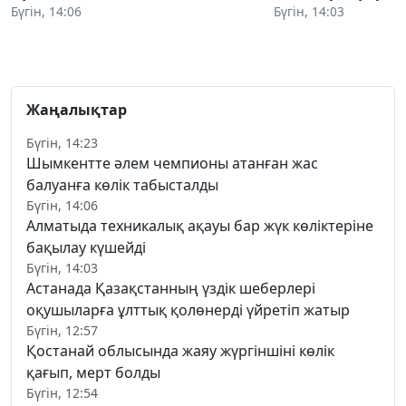
Бүгін, 14:06
Бүгін, 14:03
Жаңалықтар
Бүгін, 14:23
Шымкентте әлем чемпионы атанған жас
балуанға көлік табысталды
Бүгін, 14:06
Алматыда техникалық ақауы бар жүк көліктеріне
бақылау күшейді
Бүгін, 14:03
Астанада Қазақстанның үздік шеберлері
оқушыларға ұлттық қолөнерді үйретіп жатыр
Бүгін, 12:57
Қостанай облысында жаяу жүргіншіні көлік
қағып, мерт болды
Бүгін, 12:54