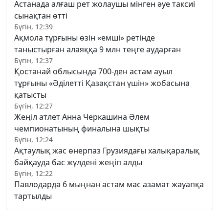
Астанада алғаш рет жолаушы мінген әуе таксиі
сынақтан өтті
Бүгін, 12:39
Ақмола тұрғыны өзін «емші» ретінде
таныстырған алаяққа 9 млн теңге аударған
Бүгін, 12:37
Қостанай облысында 700-ден астам ауыл
тұрғыны «Әділетті Қазақстан үшін» жобасына
қатысты
Бүгін, 12:27
Жеңіл атлет Анна Черкашина Әлем
чемпионатының финалына шықты
Бүгін, 12:24
Ақтаулық жас өнерпаз Грузиядағы халықаралық
байқауда бас жүлдені жеңіп алды
Бүгін, 12:22
Павлодарда 6 мыңнан астам мас азамат жауапқа
тартылды