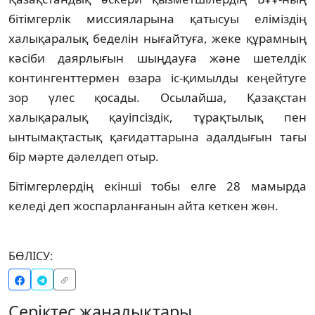
бітімгерлік миссияларына қатысуы еліміздің
халықаралық беделін нығайтуға, жеке құрамның
кәсіби даярлығын шыңдауға және шетелдік
контингенттермен өзара іс-қимылды кеңейтуге
зор үлес қосады. Осылайша, Қазақстан
халықаралық қауіпсіздік, тұрақтылық пен
ынтымақтастық қағидаттарына адалдығын тағы
бір мәрте дәлелдеп отыр.
Бітімгерлердің екінші тобы елге 28 мамырда
келеді деп жоспарланғанын айта кеткен жөн.
БӨЛІСУ:
Серіктес жаңалықтары