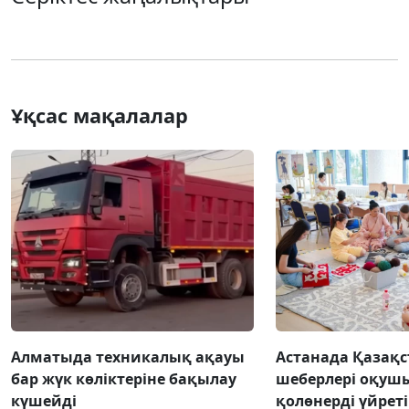
Ұқсас мақалалар
Алматыда техникалық ақауы
Астанада Қазақс
бар жүк көліктеріне бақылау
шеберлері оқуш
күшейді
қолөнерді үйрет