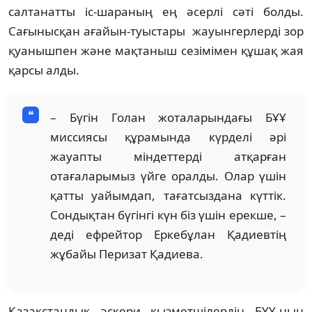
салтанатты іс-шараның ең әсерлі сәті болды.
Сағынысқан ағайын-туыстары жауынгерлерді зор
қуанышпен және мақтаныш сезімімен құшақ жая
қарсы алды.
– Бүгін Голан жоталарындағы БҰҰ
миссиясы құрамында күрделі әрі
жауапты міндеттерді атқарған
отағаларымыз үйге оралды. Олар үшін
қатты уайымдап, тағатсыздана күттік.
Сондықтан бүгінгі күн біз үшін ерекше, –
деді ефрейтор Еркебұлан Қадиевтің
жұбайы Перизат Қадиева.
Қазақстандық әскери қызметшілердің БҰҰ-ның