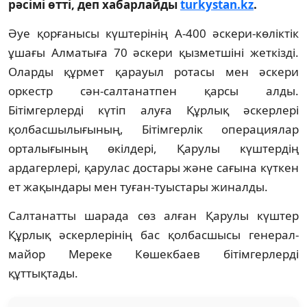
рәсімі өтті, деп хабарлайды
turkystan.kz
.
Әуе қорғанысы күштерінің А-400 әскери-көліктік
ұшағы Алматыға 70 әскери қызметшіні жеткізді.
Оларды құрмет қарауыл ротасы мен әскери
оркестр сән-салтанатпен қарсы алды.
Бітімгерлерді күтіп алуға Құрлық әскерлері
қолбасшылығының, Бітімгерлік операциялар
орталығының өкілдері, Қарулы күштердің
ардагерлері, қарулас достары және сағына күткен
ет жақындары мен туған-туыстары жиналды.
Салтанатты шарада сөз алған Қарулы күштер
Құрлық әскерлерінің бас қолбасшысы генерал-
майор Мереке Көшекбаев бітімгерлерді
құттықтады.