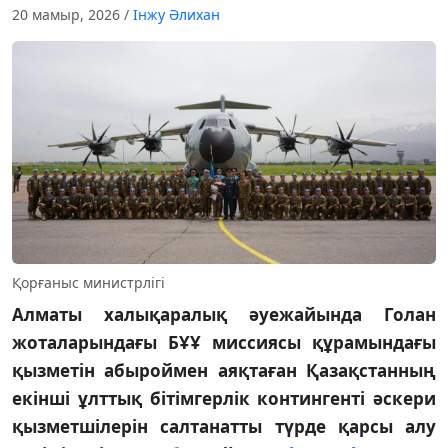
20 мамыр, 2026
/
Інжу Әлихан
Қорғаныс министрлігі
Алматы халықаралық әуежайында Голан
жоталарындағы БҰҰ миссиясы құрамындағы
қызметін абыроймен аяқтаған Қазақстанның
екінші ұлттық бітімгерлік контингенті әскери
қызметшілерін салтанатты түрде қарсы алу