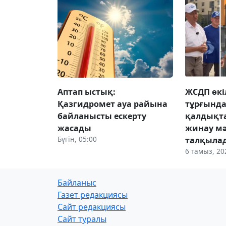
Аптап ыстық:
ЖСДП өкі
Қазгидромет ауа райына
тұрғынд
байланысты ескерту
қалдықт
жасады
жинау мә
Бүгін, 05:00
талқыла
6 тамыз, 20
Байланыс
Газет редакциясы
Сайт редакциясы
Сайт туралы