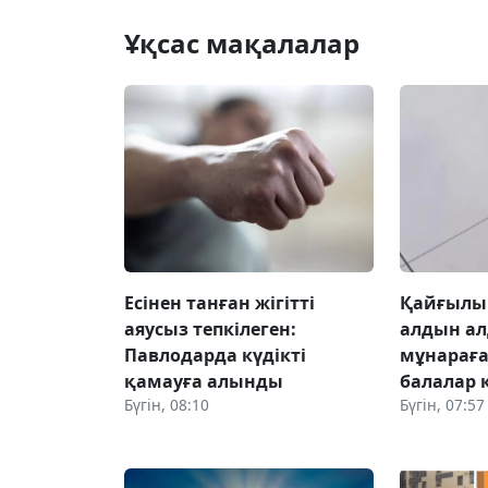
Ұқсас мақалалар
Есінен танған жігітті
Қайғылы
аяусыз тепкілеген:
алдын а
Павлодарда күдікті
мұнарағ
қамауға алынды
балалар
Бүгін, 08:10
Бүгін, 07:57