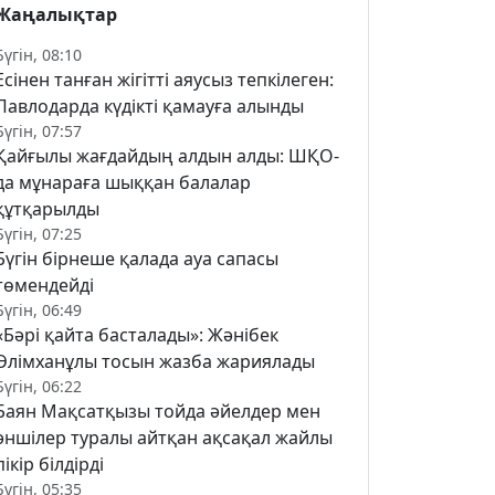
Жаңалықтар
Бүгін, 08:10
Есінен танған жігітті аяусыз тепкілеген:
Павлодарда күдікті қамауға алынды
Бүгін, 07:57
Қайғылы жағдайдың алдын алды: ШҚО-
да мұнараға шыққан балалар
құтқарылды
Бүгін, 07:25
Бүгін бірнеше қалада ауа сапасы
төмендейді
Бүгін, 06:49
«Бәрі қайта басталады»: Жәнібек
Әлімханұлы тосын жазба жариялады
Бүгін, 06:22
Баян Мақсатқызы тойда әйелдер мен
әншілер туралы айтқан ақсақал жайлы
пікір білдірді
Бүгін, 05:35