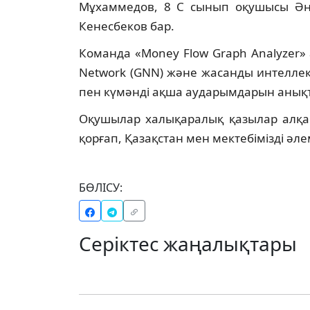
Мұхаммедов, 8 С сынып оқушысы Ә
Кенесбеков бар.
Команда «Money Flow Graph Analyzer»
Network (GNN) және жасанды интелле
пен күмәнді ақша аударымдарын анықт
Оқушылар халықаралық қазылар алқас
қорғап, Қазақстан мен мектебімізді әл
БӨЛІСУ:
Серіктес жаңалықтары