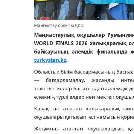
Маңғыстау облысы ҚКО
Маңғыстаулық оқушылар Румыниян
WORLD FINALS 2026 халықаралық о
байқауының әлемдік финалында ж
turkystan.kz
.
Облыстық білім басқармасының баспас
— бағдарламалау, жасанды интел
технологиялар бағытындағы әлемдік д
әлемнің түрлі елдерінен мектеп оқушы
Қазақстан атынан халықаралық финал
оқушылары қатысып, ел намысын қорға
Жеңімпаз атанған оқушылардың 