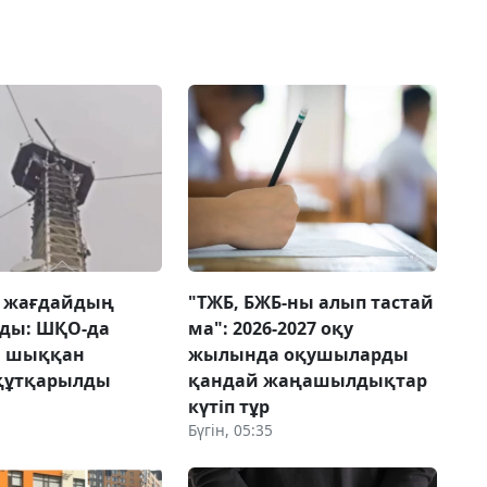
 жағдайдың
"ТЖБ, БЖБ-ны алып тастай
лды: ШҚО-да
ма": 2026-2027 оқу
а шыққан
жылында оқушыларды
 құтқарылды
қандай жаңашылдықтар
күтіп тұр
Бүгін, 05:35