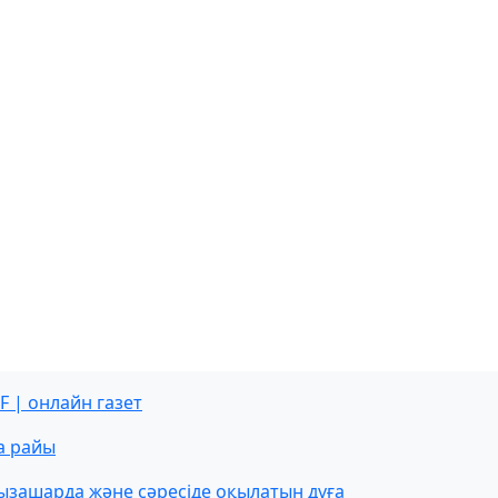
F | онлайн газет
а райы
ызашарда және сәресіде оқылатын дұға