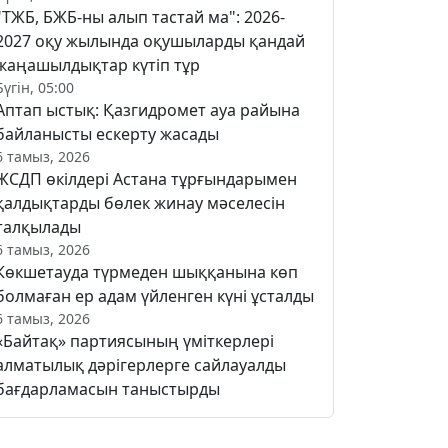
"ТЖБ, БЖБ-ны алып тастай ма": 2026-
2027 оқу жылында оқушыларды қандай
жаңашылдықтар күтіп тұр
Бүгін, 05:00
Аптап ыстық: Қазгидромет ауа райына
байланысты ескерту жасады
6 тамыз, 2026
ЖСДП өкілдері Астана тұрғындарымен
қалдықтарды бөлек жинау мәселесін
талқылады
6 тамыз, 2026
Көкшетауда түрмеден шыққанына көп
болмаған ер адам үйленген күні ұсталды
6 тамыз, 2026
«Байтақ» партиясының үміткерлері
алматылық дәрігерлерге сайлауалды
бағдарламасын таныстырды