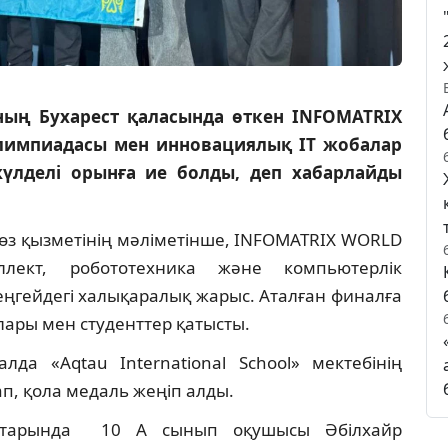
ың Бухарест қаласында өткен INFOMATRIX
лимпиадасы мен инновациялық IT жобалар
үлделі орынға ие болды, деп хабарлайды
өз қызметінің мәліметінше, INFOMATRIX WORLD
лект, робототехника және компьютерлік
еңгейдегі халықаралық жарыс. Аталған финалға
лары мен студенттер қатысты.
да «Aqtau International School» мектебінің
п, қола медаль жеңіп алды.
қатарында 10 А сынып оқушысы Әбілхайр