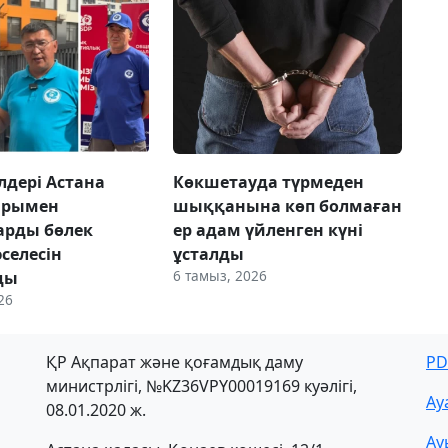
лдері Астана
Көкшетауда түрмеден
арымен
шыққанына көп болмаған
арды бөлек
ер адам үйленген күні
селесін
ұсталды
6 тамыз, 2026
ды
26
ҚР Ақпарат және қоғамдық даму
PD
министрлігі, №KZ36VPY00019169 куәлігі,
Ау
08.01.2020 ж.
Ау