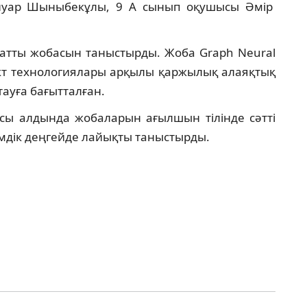
нуар Шыныбекұлы, 9 А сынып оқушысы Әмір
 атты жобасын таныстырды. Жоба Graph Neural
кт технологиялары арқылы қаржылық алаяқтық
ауға бағытталған.
ы алдында жобаларын ағылшын тілінде сәтті
емдік деңгейде лайықты таныстырды.