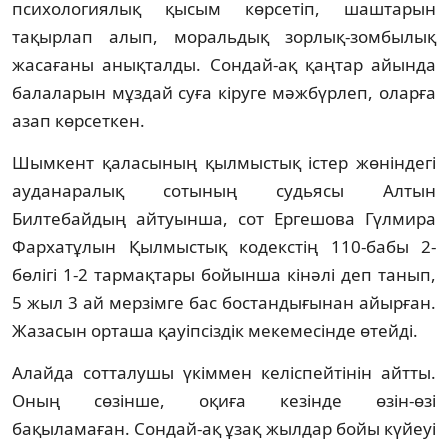
психологиялық қысым көрсетіп, шаштарын
тақырлап алып, моральдық зорлық-зомбылық
жасағаны анықталды. Сондай-ақ қаңтар айында
балаларын мұздай суға кіруге мәжбүрлеп, оларға
азап көрсеткен.
Шымкент қаласының қылмыстық істер жөніндегі
ауданаралық сотының судьясы Алтын
Билтебайдың айтуынша, сот Ергешова Гүлмира
Фархатұлын Қылмыстық кодекстің 110-бабы 2-
бөлігі 1-2 тармақтары бойынша кінәлі деп танып,
5 жыл 3 ай мерзімге бас бостандығынан айырған.
Жазасын орташа қауіпсіздік мекемесінде өтейді.
Алайда сотталушы үкіммен келіспейтінін айтты.
Оның сөзінше, оқиға кезінде өзін-өзі
бақыламаған. Сондай-ақ ұзақ жылдар бойы күйеуі