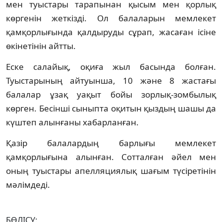
мен туыстары тарапынан қысым мен қорлық
көргенін жеткізді. Ол балаларын мемлекет
қамқорлығында қалдыруды сұрап, жасаған ісіне
өкінетінін айтты.
Еске салайық, оқиға жыл басында болған.
Туыстарының айтуынша, 10 және 8 жастағы
балалар ұзақ уақыт бойы зорлық-зомбылық
көрген. Бесінші сыныпта оқитын қыздың шашы да
күштеп алынғаны хабарланған.
Қазір балалардың барлығы мемлекет
қамқорлығына алынған. Сотталған әйел мен
оның туыстары апелляциялық шағым түсіретінін
мәлімдеді.
БӨЛІСУ: