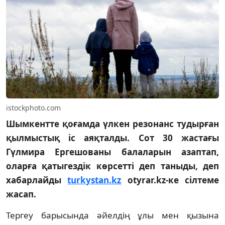
istockphoto.com
Шымкентте қоғамда үлкен резонанс тудырған
қылмыстық іс аяқталды. Сот 30 жастағы
Гүлмира Ергешованы балаларын азаптап,
оларға қатыгездік көрсетті деп таныды, деп
хабарлайды
turkystan.kz
otyrar.kz-ке сілтеме
жасап.
Тергеу барысында әйелдің ұлы мен қызына