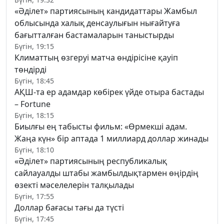
«Әділет» партиясының кандидаттары Жамбыл
облысында халық денсаулығын нығайтуға
бағытталған бастамаларын таныстырды
Бүгін, 19:15
Климаттың өзгеруі матча өндірісіне қауіп
төндірді
Бүгін, 18:45
АҚШ-та ер адамдар көбірек үйде отыра бастады
– Fortune
Бүгін, 18:15
Биылғы ең табысты фильм: «Өрмекші адам.
Жаңа күн» бір аптада 1 миллиард доллар жинады
Бүгін, 18:10
«Әділет» партиясының республикалық
сайлауалды штабы жамбылдықтармен өңірдің
өзекті мәселелерін талқылады
Бүгін, 17:55
Доллар бағасы тағы да түсті
Бүгін, 17:45