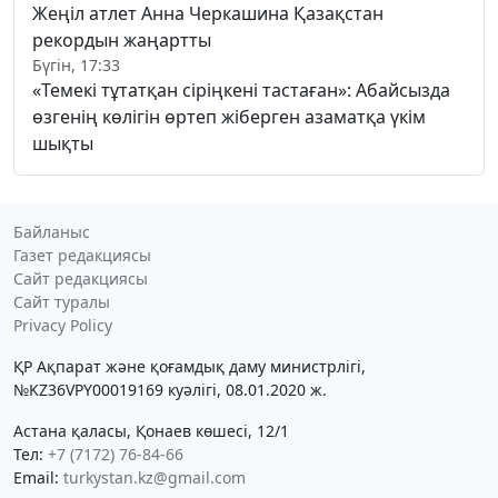
Жеңіл атлет Анна Черкашина Қазақстан
рекордын жаңартты
Бүгін, 17:33
«Темекі тұтатқан сіріңкені тастаған»: Абайсызда
өзгенің көлігін өртеп жіберген азаматқа үкім
шықты
Байланыс
Газет редакциясы
Сайт редакциясы
Сайт туралы
Privacy Policy
ҚР Ақпарат және қоғамдық даму министрлігі,
№KZ36VPY00019169 куәлігі, 08.01.2020 ж.
Астана қаласы, Қонаев көшесі, 12/1
Тел:
+7 (7172) 76-84-66
Email:
turkystan.kz@gmail.com