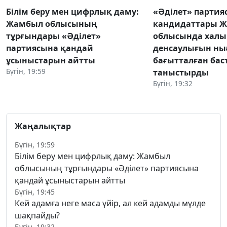
Білім беру мен цифрлық даму:
«Әділет» парти
Жамбыл облысының
кандидаттары 
тұрғындары «Әділет»
облысында халы
партиясына қандай
денсаулығын ны
ұсыныстарын айтты
бағытталған ба
Бүгін, 19:59
таныстырды
Бүгін, 19:32
Жаңалықтар
Бүгін, 19:59
Білім беру мен цифрлық даму: Жамбыл
облысының тұрғындары «Әділет» партиясына
қандай ұсыныстарын айтты
Бүгін, 19:45
Кей адамға неге маса үйір, ал кей адамды мүлде
шақпайды?
Бүгін, 19:32