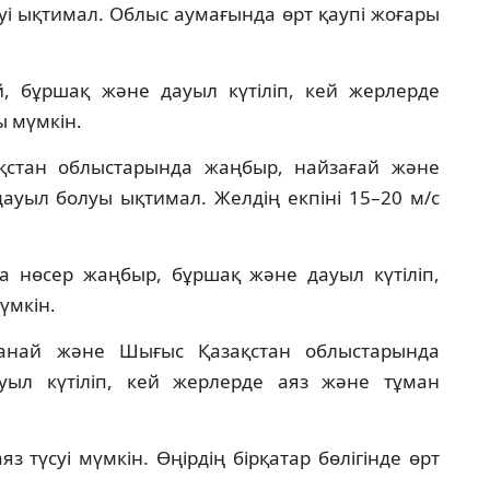
і ықтимал. Облыс аумағында өрт қаупі жоғары
, бұршақ және дауыл күтіліп, кей жерлерде
ы мүмкін.
қстан облыстарында жаңбыр, найзағай және
дауыл болуы ықтимал. Желдің екпіні 15–20 м/с
 нөсер жаңбыр, бұршақ және дауыл күтіліп,
мүмкін.
станай және Шығыс Қазақстан облыстарында
уыл күтіліп, кей жерлерде аяз және тұман
 түсуі мүмкін. Өңірдің бірқатар бөлігінде өрт