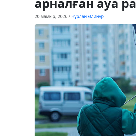
арналған ауа 
20 мамыр, 2026
/
Нұрлан Әлинұр