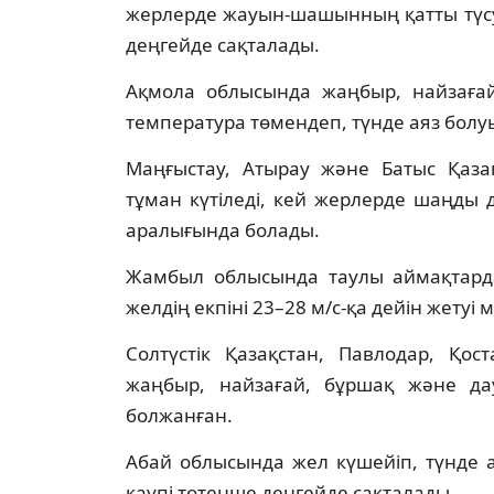
жерлерде жауын-шашынның қатты түсу
деңгейде сақталады.
Ақмола облысында жаңбыр, найзағай
температура төмендеп, түнде аяз болу
Маңғыстау, Атырау және Батыс Қаза
тұман күтіледі, кей жерлерде шаңды 
аралығында болады.
Жамбыл облысында таулы аймақтарда
желдің екпіні 23–28 м/с-қа дейін жетуі 
Солтүстік Қазақстан, Павлодар, Қо
жаңбыр, найзағай, бұршақ және да
болжанған.
Абай облысында жел күшейіп, түнде аяз
қаупі төтенше деңгейде сақталады.