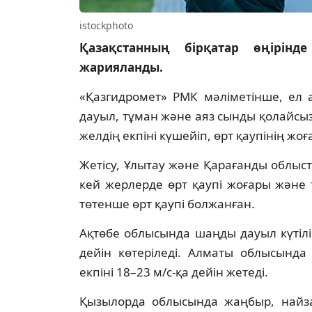
istockphoto
Қазақстанның бірқатар өңірінд
жарияланды.
«Қазгидромет» РМК мәліметінше, ел 
дауыл, тұман және аяз сынды қолайсыз
желдің екпіні күшейіп, өрт қаупінің жо
Жетісу, Ұлытау және Қарағанды облыста
кей жерлерде өрт қаупі жоғары және
төтенше өрт қаупі болжанған.
Ақтөбе облысында шаңды дауыл күтілі
дейін көтеріледі. Алматы облысында 
екпіні 18–23 м/с-қа дейін жетеді.
Қызылорда облысында жаңбыр, найза