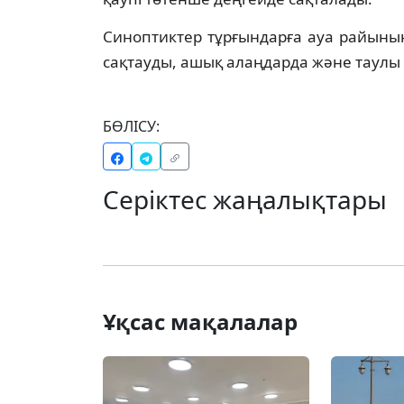
Синоптиктер тұрғындарға ауа райыны
сақтауды, ашық алаңдарда және таулы 
БӨЛІСУ:
Серіктес жаңалықтары
Ұқсас мақалалар