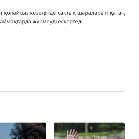
ң қолайсыз кезеңінде сақтық шараларын қатаң
аймақтарда жүрмеуді ескертеді.