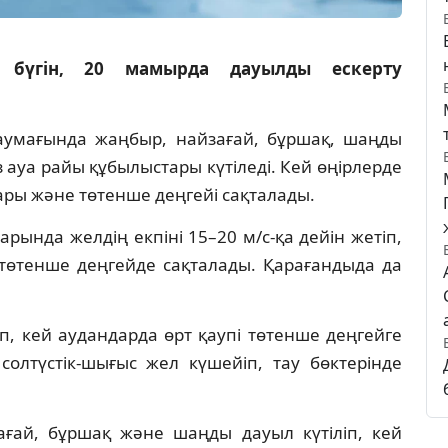
е бүгін, 20 мамырда дауылды ескерту
аумағында жаңбыр, найзағай, бұршақ, шаңды
 ауа райы құбылыстары күтіледі. Кей өңірлерде
ғары және төтенше деңгейі сақталады.
рында желдің екпіні 15–20 м/с-қа дейін жетіп,
 төтенше деңгейде сақталады. Қарағандыда да
п, кей аудандарда өрт қаупі төтенше деңгейге
солтүстік-шығыс жел күшейіп, тау бөктерінде
ғай, бұршақ және шаңды дауыл күтіліп, кей