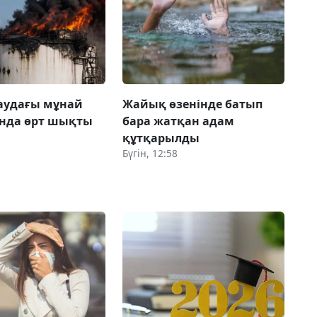
аудағы мұнай
Жайық өзенінде батып
ында өрт шықты
бара жатқан адам
құтқарылды
Бүгін, 12:58