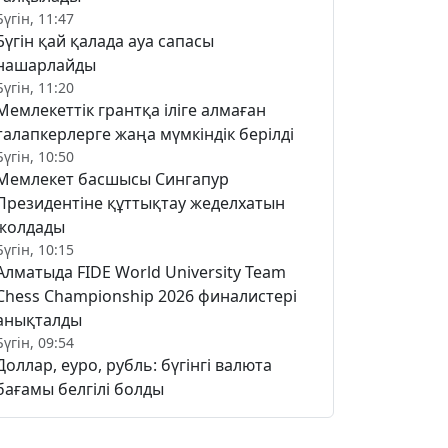
Бүгін, 11:47
Бүгін қай қалада ауа сапасы
нашарлайды
Бүгін, 11:20
Мемлекеттік грантқа іліге алмаған
талапкерлерге жаңа мүмкіндік берілді
Бүгін, 10:50
Мемлекет басшысы Сингапур
Президентіне құттықтау жеделхатын
жолдады
Бүгін, 10:15
Алматыда FIDE World University Team
Chess Championship 2026 финалистері
анықталды
Бүгін, 09:54
Доллар, еуро, рубль: бүгінгі валюта
бағамы белгілі болды