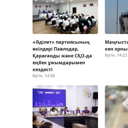
«Әділет» партиясының
Маңғыст
өкілдері Павлодар,
кен орн
Бүгін, 14:22
Қарағанды және СҚО-да
еңбек ұжымдарымен
кездесті
Бүгін, 14:30