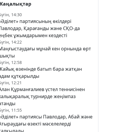
Жаңалықтар
Бүгін, 14:30
«Әділет» партиясының өкілдері
Павлодар, Қарағанды және СҚО-да
еңбек ұжымдарымен кездесті
Бүгін, 14:22
Маңғыстаудағы мұнай кен орнында өрт
шықты
Бүгін, 12:58
Жайық өзенінде батып бара жатқан
адам құтқарылды
Бүгін, 12:21
Алан Құрманғалиев үстел теннисінен
халықаралық турнирде жеңімпаз
атанды
Бүгін, 11:55
«Әділет» партиясы Павлодар, Абай және
Атыраудағы өзекті мәселелерді
талқылады