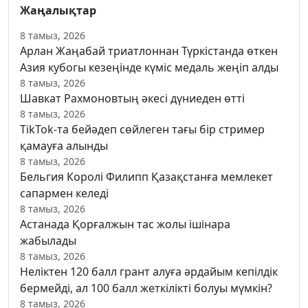
Жаңалықтар
8 тамыз, 2026
Арлан Жаңабай триатлоннан Түркістанда өткен
Азия кубогы кезеңінде күміс медаль жеңіп алды
8 тамыз, 2026
Шавкат Рахмоновтың әкесі дүниеден өтті
8 тамыз, 2026
TikTok-та бейәдеп сөйлеген тағы бір стример
қамауға алынды
8 тамыз, 2026
Бельгия Королі Филипп Қазақстанға мемлекет
сапармен келеді
8 тамыз, 2026
Астанада Қорғалжын тас жолы ішінара
жабылады
8 тамыз, 2026
Неліктен 120 балл грант алуға әрдайым кепілдік
бермейді, ал 100 балл жеткілікті болуы мүмкін?
8 тамыз, 2026