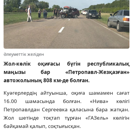
Әлеуметтік желіден
Жол-көлік оқиғасы бүгін республикалық
маңызы бар «Петропавл-Жезқазған»
автожолының 808 км-де болған.
Куәгерлердің айтуынша, оқиға шамамен сағат
16.00 шамасында болған. «Нива» көлігі
Петропавлдан Сергеевка қаласына бара жатқан.
Жол шетінде тоқтап тұрған «ГАЗель» көлігін
байқамай қалып, соқтығысқан.