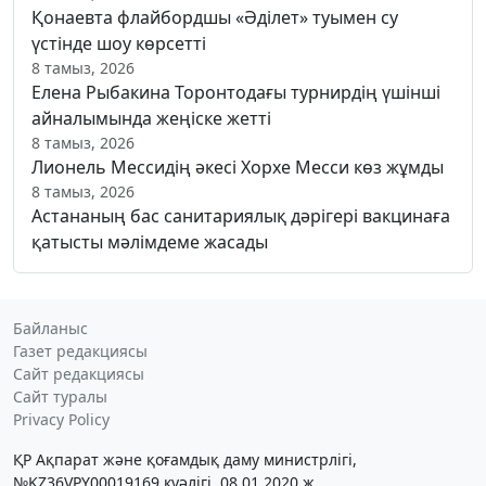
Қонаевта флайбордшы «Әділет» туымен су
үстінде шоу көрсетті
8 тамыз, 2026
Елена Рыбакина Торонтодағы турнирдің үшінші
айналымында жеңіске жетті
8 тамыз, 2026
Лионель Мессидің әкесі Хорхе Месси көз жұмды
8 тамыз, 2026
Астананың бас санитариялық дәрігері вакцинаға
қатысты мәлімдеме жасады
Байланыс
Газет редакциясы
Сайт редакциясы
Сайт туралы
Privacy Policy
ҚР Ақпарат және қоғамдық даму министрлігі,
№KZ36VPY00019169 куәлігі, 08.01.2020 ж.