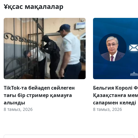
Ұқсас мақалалар
TikTok-та бейәдеп сөйлеген
Бельгия Королі 
тағы бір стример қамауға
Қазақстанға ме
алынды
сапармен келеді
8 тамыз, 2026
8 тамыз, 2026