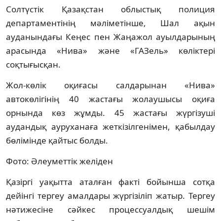
Солтүстік Қазақстан облыстық полиция
департаментінің мәліметінше, Шал ақын
ауданындағы Кеңес пен Жаңажол ауылдарының
арасында «Нива» және «ГАЗель» көліктері
соқтығысқан.
Жол-көлік оқиғасы салдарынан «Нива»
автокөлігінің 40 жастағы жолаушысы оқиға
орнында көз жұмды. 45 жастағы жүргізуші
аудандық ауруханаға жеткізілгенімен, қабылдау
бөлімінде қайтыс болды.
Фото: Әлеуметтік желіден
Қазіргі уақытта аталған факті бойынша сотқа
дейінгі тергеу амалдары жүргізіліп жатыр. Тергеу
нәтижесіне сәйкес процессуалдық шешім