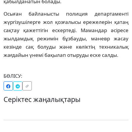
қабылданатын болады.
Осыған байланысты полиция департаменті
жүргізушілерге жол қозғалысы ережелерін қатаң
сақтау қажеттігін ескертеді. Мамандар әсіресе
жылдамдық режимін бұзбауды, маневр жасау
кезінде сақ болуды және көліктің техникалық
жағдайын үнемі бақылап отыруды еске салды.
БӨЛІСУ:
Серіктес жаңалықтары