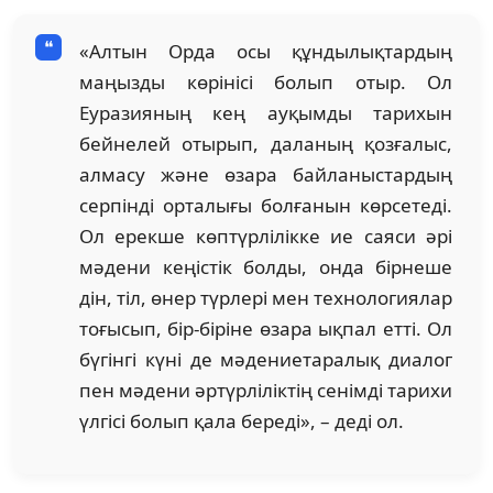
«Алтын Орда осы құндылықтардың
маңызды көрінісі болып отыр. Ол
Еуразияның кең ауқымды тарихын
бейнелей отырып, даланың қозғалыс,
алмасу және өзара байланыстардың
серпінді орталығы болғанын көрсетеді.
Ол ерекше көптүрлілікке ие саяси әрі
мәдени кеңістік болды, онда бірнеше
дін, тіл, өнер түрлері мен технологиялар
тоғысып, бір-біріне өзара ықпал етті. Ол
бүгінгі күні де мәдениетаралық диалог
пен мәдени әртүрліліктің сенімді тарихи
үлгісі болып қала береді», – деді ол.