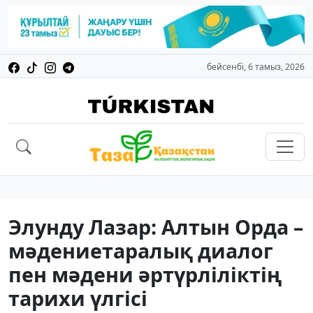
бейсенбі, 6 тамыз, 2026
Элунду Лазар: Алтын Орда –
мәдениетаралық диалог
пен мәдени әртүрліліктің
тарихи үлгісі