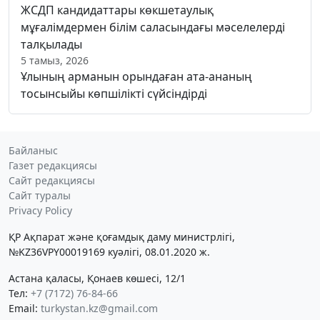
ЖСДП кандидаттары көкшетаулық
мұғалімдермен білім саласындағы мәселелерді
талқылады
5 тамыз, 2026
Ұлының арманын орындаған ата-ананың
тосынсыйы көпшілікті сүйсіндірді
Байланыс
Газет редакциясы
Сайт редакциясы
Сайт туралы
Privacy Policy
ҚР Ақпарат және қоғамдық даму министрлігі,
№KZ36VPY00019169 куәлігі, 08.01.2020 ж.
Астана қаласы, Қонаев көшесі, 12/1
Тел:
+7 (7172) 76-84-66
Email:
turkystan.kz@gmail.com