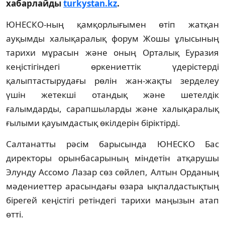
хабарлайды
turkystan.kz
.
ЮНЕСКО-ның қамқорлығымен өтіп жатқан
ауқымды халықаралық форум Жошы ұлысының
тарихи мұрасын және оның Орталық Еуразия
кеңістігіндегі өркениеттік үдерістерді
қалыптастырудағы рөлін жан-жақты зерделеу
үшін жетекші отандық және шетелдік
ғалымдарды, сарапшыларды және халықаралық
ғылыми қауымдастық өкілдерін біріктірді.
Салтанатты рәсім барысында ЮНЕСКО Бас
директоры орынбасарының міндетін атқарушы
Элунду Ассомо Лазар сөз сөйлеп, Алтын Орданың
мәдениеттер арасындағы өзара ықпалдастықтың
бірегей кеңістігі ретіндегі тарихи маңызын атап
өтті.