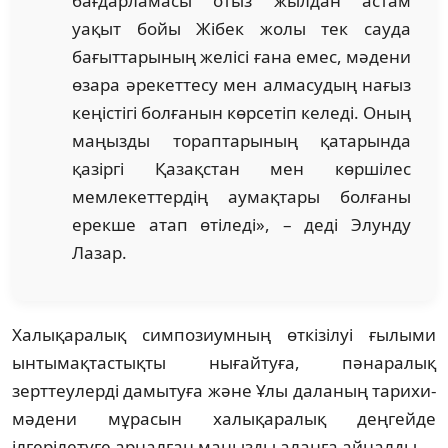
бағдарламасы отыз жылдан астам
уақыт бойы Жібек жолы тек сауда
бағыттарының желісі ғана емес, мәдени
өзара әрекеттесу мен алмасудың нағыз
кеңістігі болғанын көрсетіп келеді. Оның
маңызды тораптарының қатарында
қазіргі Қазақстан мен көршілес
мемлекеттердің аумақтары болғаны
ерекше атап өтіледі», – деді Элунду
Лазар.
Халықаралық симпозиумның өткізілуі ғылыми
ынтымақтастықты нығайтуға, пәнаралық
зерттеулерді дамытуға және Ұлы даланың тарихи-
мәдени мұрасын халықаралық деңгейде
ілгерілетуге арналған маңызды алаңға айналды.