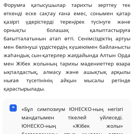
Форумға қатысушылар тарихты зерттеу тек
өткенді еске сақтау ғана емес, сонымен қатар
қазіргі үдерістерді тереңірек түсінуге және
орнықты болашақ қалыптастыруға
бағытталатынын атап өтті. Сенімсіздіктің артуы
мен бөлінуші үрдістердің күшеюімен байланысты
жаһандық сын-қатерлер жағдайында Алтын Орда
мен Жібек жолының тарихы мәдениеттер өзара
ықпалдастық, алмасу және ашықтық арқылы
нығая түсетінінің айқын мысалы ретінде
қарастырылады.
«Бұл симпозиум ЮНЕСКО-ның негізгі
мандатымен тікелей үйлеседі.
ЮНЕСКО-ның «Жібек жолы»