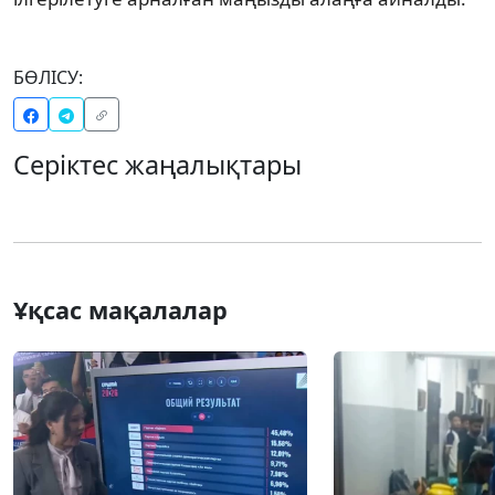
БӨЛІСУ:
Серіктес жаңалықтары
Ұқсас мақалалар