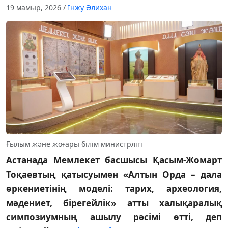
19 мамыр, 2026
/
Інжу Әлихан
Ғылым және жоғары білім министрлігі
Астанада Мемлекет басшысы Қасым-Жомарт
Тоқаевтың қатысуымен «Алтын Орда – дала
өркениетінің моделі: тарих, археология,
мәдениет, бірегейлік» атты халықаралық
симпозиумның ашылу рәсімі өтті, деп