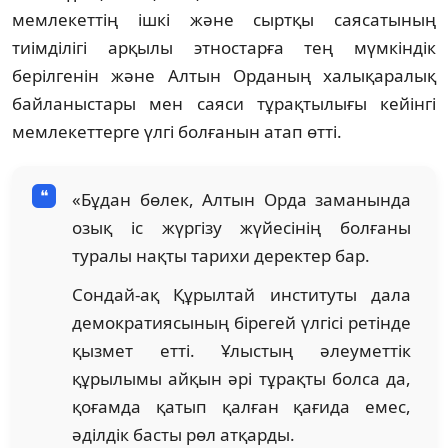
мемлекеттің ішкі және сыртқы саясатының
тиімділігі арқылы этностарға тең мүмкіндік
берілгенін және Алтын Орданың халықаралық
байланыстары мен саяси тұрақтылығы кейінгі
мемлекеттерге үлгі болғанын атап өтті.
«Бұдан бөлек, Алтын Орда заманында
озық іс жүргізу жүйесінің болғаны
туралы нақты тарихи деректер бар.
Сондай-ақ Құрылтай институты дала
демократиясының бірегей үлгісі ретінде
қызмет етті. Ұлыстың әлеуметтік
құрылымы айқын әрі тұрақты болса да,
қоғамда қатып қалған қағида емес,
әділдік басты рөл атқарды.