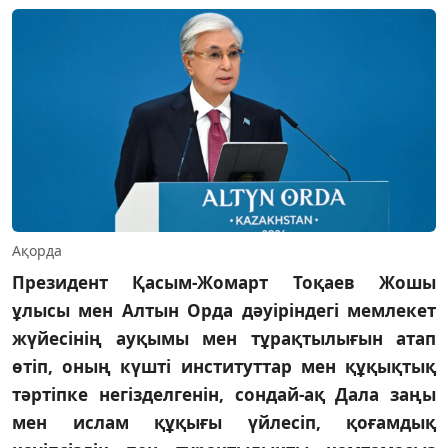
Ақорда
Президент Қасым-Жомарт Тоқаев Жошы
ұлысы мен Алтын Орда дәуіріндегі мемлекет
жүйесінің ауқымы мен тұрақтылығын атап
өтіп, оның күшті институттар мен құқықтық
тәртіпке негізделгенін, сондай-ақ Дала заңы
мен ислам құқығы үйлесіп, қоғамдық