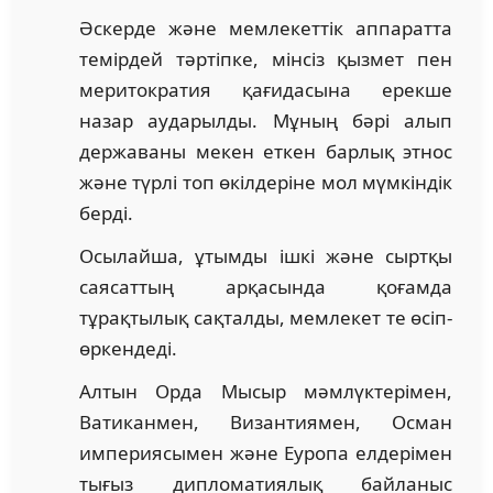
Әскерде және мемлекеттік аппаратта
темірдей тәртіпке, мінсіз қызмет пен
меритократия қағидасына ерекше
назар аударылды. Мұның бәрі алып
державаны мекен еткен барлық этнос
және түрлі топ өкілдеріне мол мүмкіндік
берді.
Осылайша, ұтымды ішкі және сыртқы
саясаттың арқасында қоғамда
тұрақтылық сақталды, мемлекет те өсіп-
өркендеді.
Алтын Орда Мысыр мәмлүктерімен,
Ватиканмен, Византиямен, Осман
империясымен және Еуропа елдерімен
тығыз дипломатиялық байланыс