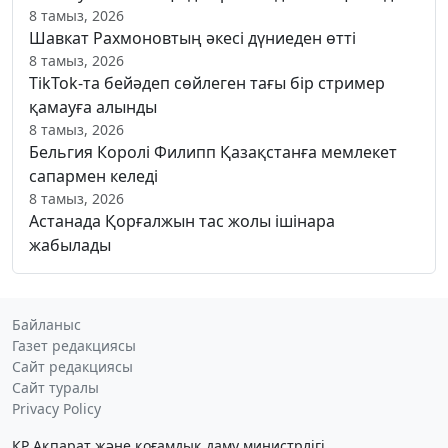
8 тамыз, 2026
Шавкат Рахмоновтың әкесі дүниеден өтті
8 тамыз, 2026
TikTok-та бейәдеп сөйлеген тағы бір стример
қамауға алынды
8 тамыз, 2026
Бельгия Королі Филипп Қазақстанға мемлекет
сапармен келеді
8 тамыз, 2026
Астанада Қорғалжын тас жолы ішінара
жабылады
Байланыс
Газет редакциясы
Сайт редакциясы
Сайт туралы
Privacy Policy
ҚР Ақпарат және қоғамдық даму министрлігі,