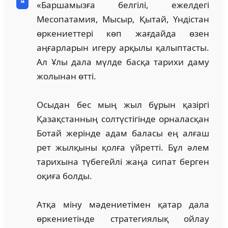
«Баршамызға белгілі, ежелдегі
Месопатамия, Мысыр, Қытай, Үндістан
өркениеттері көп жағдайда өзен
аңғарларын игеру арқылы қалыптасты.
Ал Ұлы дала мүлде басқа тарихи даму
жолынан өтті.
Осыдан бес мың жыл бұрын қазіргі
Қазақстанның солтүстігінде орналасқан
Ботай жерінде адам баласы ең алғаш
рет жылқыны қолға үйретті. Бұл әлем
тарихына түбегейлі жаңа сипат берген
оқиға болды.
Атқа міну мәдениетімен қатар дала
өркениетінде стратегиялық ойлау