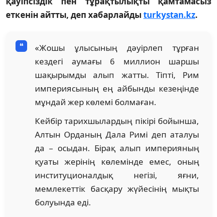
қауіпсіздік пен тұрақтылықты қамтамасыз
еткенін айтты, деп хабарлайды
turkystan.kz
.
«Жошы ұлысының дәуірлеп тұрған
кездегі аумағы 6 миллион шаршы
шақырымды алып жатты. Тіпті, Рим
империясының ең айбынды кезеңінде
мұндай жер көлемі болмаған.
Кейбір тарихшылардың пікірі бойынша,
Алтын Орданың Дала Римі деп аталуы
да – осыдан. Бірақ алып империяның
қуаты жерінің көлемінде емес, оның
институционалдық негізі, яғни,
мемлекеттік басқару жүйесінің мықты
болуында еді.