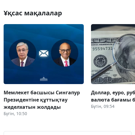
Ұқсас мақалалар
Мемлекет басшысы Сингапур
Доллар, еуро, руб
Президентіне құттықтау
валюта бағамы б
Бүгін, 09:54
жеделхатын жолдады
Бүгін, 10:50