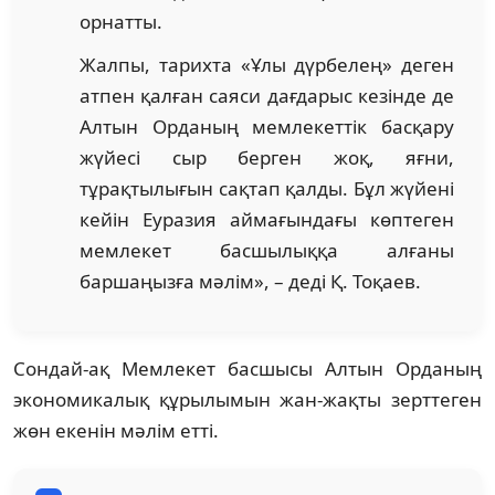
орнатты.
Жалпы, тарихта «Ұлы дүрбелең» деген
атпен қалған саяси дағдарыс кезінде де
Алтын Орданың мемлекеттік басқару
жүйесі сыр берген жоқ, яғни,
тұрақтылығын сақтап қалды. Бұл жүйені
кейін Еуразия аймағындағы көптеген
мемлекет басшылыққа алғаны
баршаңызға мәлім», – деді Қ. Тоқаев.
Сондай-ақ Мемлекет басшысы Алтын Орданың
экономикалық құрылымын жан-жақты зерттеген
жөн екенін мәлім етті.