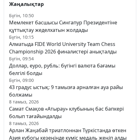
Жаңалықтар
Бүгін, 10:50
Мемлекет басшысы Сингапур Президентіне
құттықтау жеделхатын жолдады
Бүгін, 10:15
Алматыда FIDE World University Team Chess
Championship 2026 финалистері анықталды
Бүгін, 09:54
Доллар, еуро, рубль: бүгінгі валюта бағамы
белгілі болды
Бүгін, 09:00
43 градус ыстық: 9 тамызға арналған ауа райы
болжамы
8 тамыз, 2026
Самат Смақов «Атырау» клубының бас бапкері
болып тағайындалды
8 тамыз, 2026
Арлан Жаңабай триатлоннан Түркістанда өткен
Азия кубогы кезеңінде күміс медаль жеңіп алды