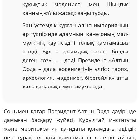
құқықтық мәдениеті мен Шыңғыс
ханның «Ұлы жасақ» заңы тұрды.
Заң үстемдік құрған алып империяның
әр түкпірінде адамның және оның мал-
мүлкінің қауіпсіздігі толық қамтамасыз
етілді. Бұл – қоғамдық тәртіп болды
деген сөз» , – деді Президент «Алтын
Орда – дала өркениетінің үлгісі: тарих,
археология, мәдениет, бірегейлік» атты
халықаралық симпозиумында.
Сонымен қатар Президент Алтын Орда дәуірінде
дамыған басқару жүйесі, Құрылтай институты
және меритократия қағидаты қоғамдағы әділдік
пен тұрақтылықты қамтамасыз еткенін айтып,