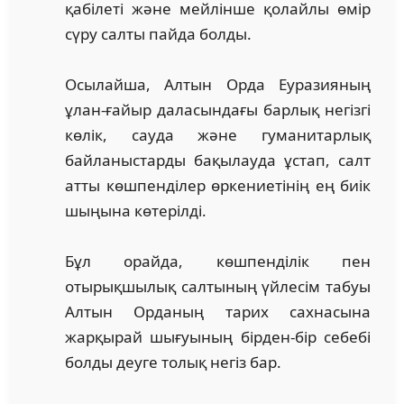
қабілеті және мейлінше қолайлы өмір
сүру салты пайда болды.
Осылайша, Алтын Орда Еуразияның
ұлан-ғайыр даласындағы барлық негізгі
көлік, сауда және гуманитарлық
байланыстарды бақылауда ұстап, салт
атты көшпенділер өркениетінің ең биік
шыңына көтерілді.
Бұл орайда, көшпенділік пен
отырықшылық салтының үйлесім табуы
Алтын Орданың тарих сахнасына
жарқырай шығуының бірден-бір себебі
болды деуге толық негіз бар.