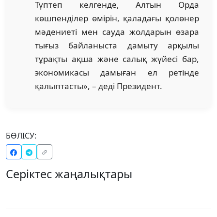
Түптеп келгенде, Алтын Орда
көшпенділер өмірін, қаладағы қолөнер
мәдениеті мен сауда жолдарын өзара
тығыз байланыста дамыту арқылы
тұрақты ақша және салық жүйесі бар,
экономикасы дамыған ел ретінде
қалыптасты», – деді Президент.
БӨЛІСУ:
Серіктес жаңалықтары