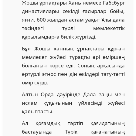
Жошы ұрпақтары Хань немесе Габсбург
династиялары секілді ғасырлар бойы,
яғни, 600 жылдан астам уақыт Ұлы дала
төсіндегі түрлі мемлекеттік
құрылымдарға билік жүргізді.
Бұл Жошы ханның ұрпақтары құрған
мемлекет жүйесі тұрақты әрі өміршең
болғанын көрсетеді. Соның арқасында
әртүрлі этнос пен дін өкілдері тату-тәтті
өмір сүрді.
Алтын Орда дәуірінде Дала заңы мен
ислам құқығының үйлесімді жүйесі
қалыптасты.
Ал қоғамдық тәртіп қағидатының
бастауында Түрік қағанатының