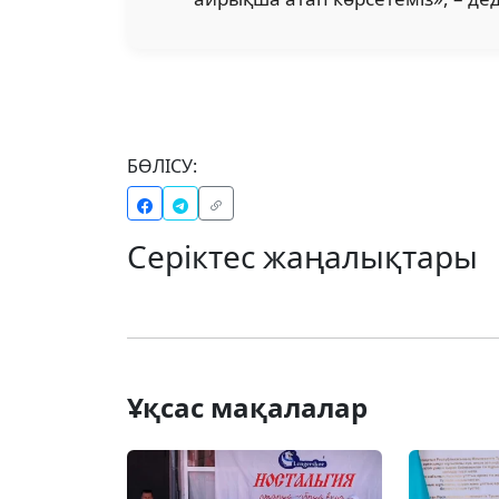
БӨЛІСУ:
Серіктес жаңалықтары
Ұқсас мақалалар