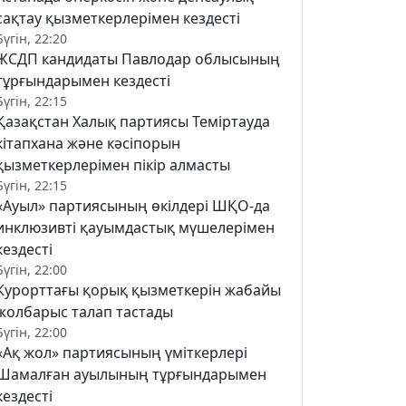
сақтау қызметкерлерімен кездесті
Бүгін, 22:20
ЖСДП кандидаты Павлодар облысының
тұрғындарымен кездесті
Бүгін, 22:15
Қазақстан Халық партиясы Теміртауда
кітапхана және кәсіпорын
қызметкерлерімен пікір алмасты
Бүгін, 22:15
«Ауыл» партиясының өкілдері ШҚО-да
инклюзивті қауымдастық мүшелерімен
кездесті
Бүгін, 22:00
Курорттағы қорық қызметкерін жабайы
жолбарыс талап тастады
Бүгін, 22:00
«Ақ жол» партиясының үміткерлері
Шамалған ауылының тұрғындарымен
кездесті