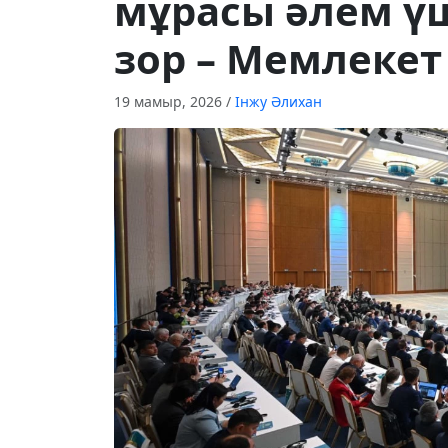
мұрасы әлем ү
зор – Мемлеке
19 мамыр, 2026
/
Інжу Әлихан