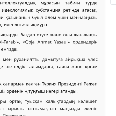
теллектуалдық мұрасын табиғи түрде
н идеологиялық субстанция ретінде атасақ,
ни қазынаның бүкіл әлем үшін мән-маңызы
ық, идеологиялық мұра.
ықтарды бағдар етуге және оны жан-жақты
Al-Farabi», «Qoja Ahmet Yasaui» ордендерін
енгіздік.
м мен руханиятты дамытуға айрықша үлес
де шетелдік ғалымдарға, саяси және қоғам
ік сапармен келген Түркия Президенті Режеп
i» орденінің тұңғыш иегері атанды.
ры ортақ туысқан халықтардың келешегі
мен ырысты ынтымақтың маңызды екенін
і Президент.