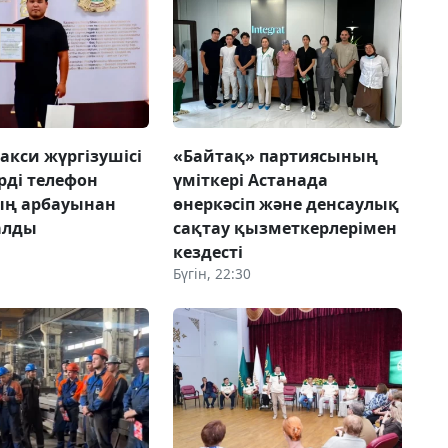
акси жүргізушісі
«Байтақ» партиясының
рді телефон
үміткері Астанада
ың арбауынан
өнеркәсіп және денсаулық
алды
сақтау қызметкерлерімен
кездесті
Бүгін, 22:30