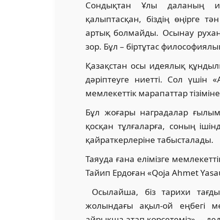
Сондықтан Ұлы даланың ин
қалыптасқан, біздің өңірге тә
артық болмайды. Осынау руха
зор. Бұл – біртұтас философиял
Қазақстан осы идеялық құндыл
дәріптеуге ниетті. Сол үшін «
мемлекеттік марапаттар тізіміне 
Бұл жоғары наградалар ғылы
қосқан тұлғаларға, соның ішін
қайраткерлеріне табысталады.
Таяуда ғана елімізге мемлекетт
Тайип Ердоған «Qoja Ahmet Yasau
Осылайша, біз тарихи тағды
жолындағы ақыл-ой еңбегі 
айрықша атап көрсетеміз», – дед