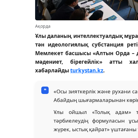
Ақорда
Ұлы даланың интеллектуалдық мұрасы
тән идеологиялық субстанция рет
Мемлекет басшысы «Алтын Орда – дал
мәдениет, бірегейлік» атты х
хабарлайды
turkystan.kz
.
«Осы зияткерлік және рухани са
Абайдың шығармаларынан көрін
Ұлы ойшыл «Толық адам» т
тәрбиелеудің формуласын ұс
жүрек, ыстық қайрат» үштағаны 