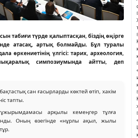
н табиғи түрде қалыптасқан, біздің өңірге
інде атасақ, артық болмайды. Бұл туралы
а өркениетінің үлгісі: тарих, археология,
алықаралық симпозиумында айтты, деп
бақтастық сан ғасырларды көктей өтіп, хакім
іс тапты.
ұжырымдамасы арқылы кемеңгер тұлға
ынды. Оның өзегінде «нұрлы ақыл, жылы
тұр.