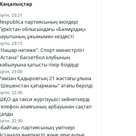
Жаңалықтар
Бүгін, 23:21
Respublica партиясының өкілдері
Түркістан облысындағы «Балмұздақ»
зауытының ұжымымен кездесті
Бүгін, 23:15
"Нашар нәтиже": Спорт министрлігі
"Астана" баскетбол клубының
жабылуына қатысты пікір білдірді
Бүгін, 23:00
Рамзан Қадыровтың 21 жастағы ұлына
"Шешенстан қаһарманы" атағы берілді
Бүгін, 22:36
ШҚО-да такси жүргізушісі зейнеткерді
телефон алаяғының арбауынан сақтап
қалды
Бүгін, 22:30
«Байтақ» партиясының үміткері
Астанада өнеркәсіп және денсаулық