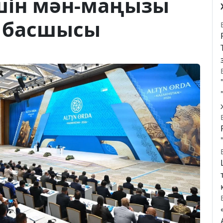
шін мән-маңызы
т басшысы