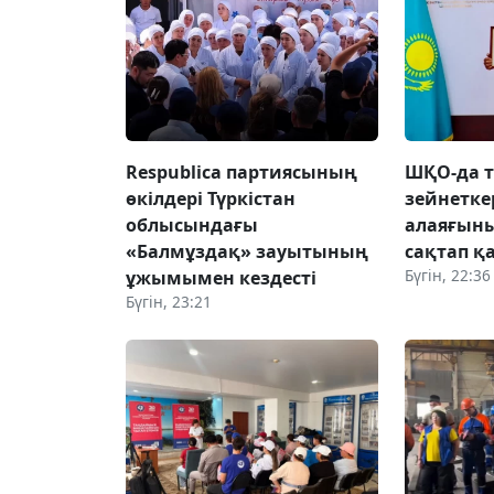
Respublica партиясының
ШҚО-да т
өкілдері Түркістан
зейнетке
облысындағы
алаяғын
«Балмұздақ» зауытының
сақтап қ
Бүгін, 22:36
ұжымымен кездесті
Бүгін, 23:21