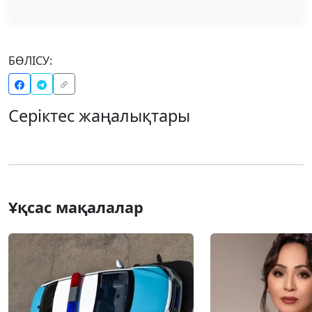
БӨЛІСУ:
Серіктес жаңалықтары
Ұқсас мақалалар