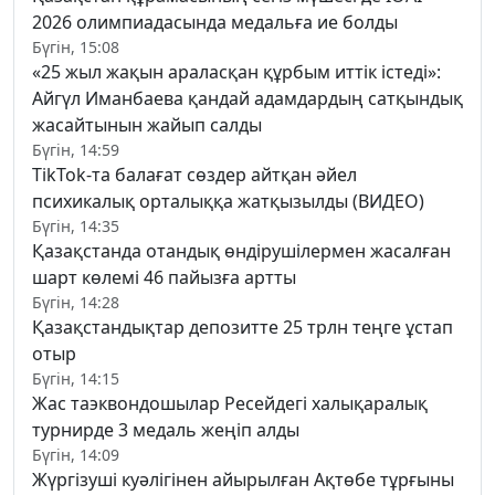
2026 олимпиадасында медальға ие болды
Бүгін, 15:08
«25 жыл жақын араласқан құрбым иттік істеді»:
Айгүл Иманбаева қандай адамдардың сатқындық
жасайтынын жайып салды
Бүгін, 14:59
TikTok-та балағат сөздер айтқан әйел
психикалық орталыққа жатқызылды (ВИДЕО)
Бүгін, 14:35
Қазақстанда отандық өндірушілермен жасалған
шарт көлемі 46 пайызға артты
Бүгін, 14:28
Қазақстандықтар депозитте 25 трлн теңге ұстап
отыр
Бүгін, 14:15
Жас таэквондошылар Ресейдегі халықаралық
турнирде 3 медаль жеңіп алды
Бүгін, 14:09
Жүргізуші куәлігінен айырылған Ақтөбе тұрғыны