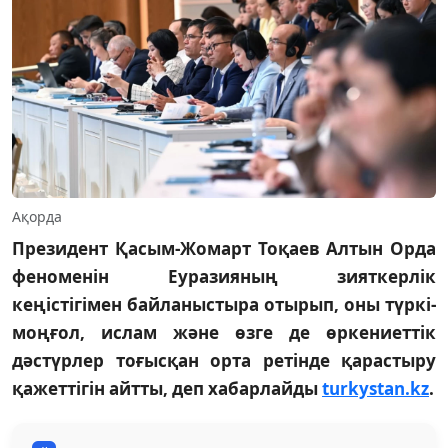
Ақорда
Президент Қасым-Жомарт Тоқаев Алтын Орда
феноменін Еуразияның зияткерлік
кеңістігімен байланыстыра отырып, оны түркі-
моңғол, ислам және өзге де өркениеттік
дәстүрлер тоғысқан орта ретінде қарастыру
қажеттігін айтты, деп хабарлайды
turkystan.kz
.