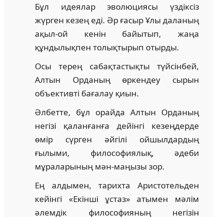
Бұл идеялар эволюциясы үздіксіз
жүрген кезең еді. Әр ғасыр Ұлы даланың
ақыл-ой кенін байытып, жаңа
құндылықпен толықтырып отырды.
Осы терең сабақтастықты түйсінбей,
Алтын Орданың өркендеу сырын
объективті бағалау қиын.
Әлбетте, бұл орайда Алтын Орданың
негізі қаланғанға дейінгі кезеңдерде
өмір сүрген әйгілі ойшылдардың
ғылыми, философиялық, әдеби
мұраларының мән-маңызы зор.
Ең алдымен, тарихта Аристотельден
кейінгі «Екінші ұстаз» атымен мәлім
әлемдік философияның негізін