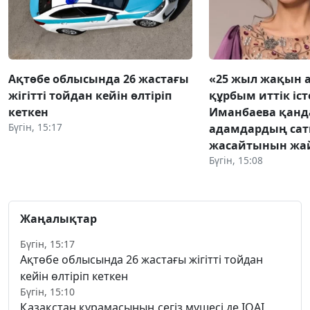
Ақтөбе облысында 26 жастағы
«25 жыл жақын 
жігітті тойдан кейін өлтіріп
құрбым иттік іст
кеткен
Иманбаева қанд
Бүгін, 15:17
адамдардың са
жасайтынын жа
Бүгін, 15:08
Жаңалықтар
Бүгін, 15:17
Ақтөбе облысында 26 жастағы жігітті тойдан
кейін өлтіріп кеткен
Бүгін, 15:10
Қазақстан құрамасының сегіз мүшесі де IOAI