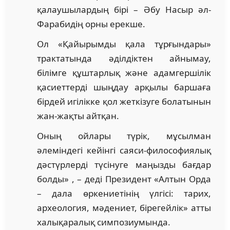
қалаушылардың бірі – Әбу Насыр әл-
Фарабидің орны ерекше.
Ол «Қайырымды қала тұрғындары»
трактатында әділдіктен айнымау,
білімге құштарлық және адамгершілік
қасиеттерді шыңдау арқылы баршаға
бірдей игілікке қол жеткізуге болатынын
жан-жақты айтқан.
Оның ойлары түрік, мұсылман
әлеміндегі кейінгі саяси-философиялық
дәстүрлерді түсінуге маңызды бағдар
болды» , – деді Президент «Алтын Орда
– дала өркениетінің үлгісі: тарих,
археология, мәдениет, бірегейлік» атты
халықаралық симпозиумында.