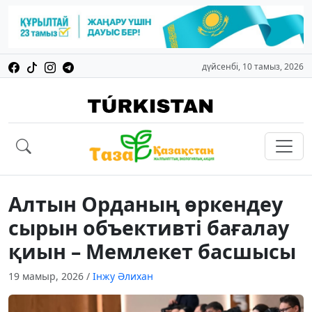
дүйсенбі, 10 тамыз, 2026
Алтын Орданың өркендеу
сырын объективті бағалау
қиын – Мемлекет басшысы
19 мамыр, 2026
/
Інжу Әлихан