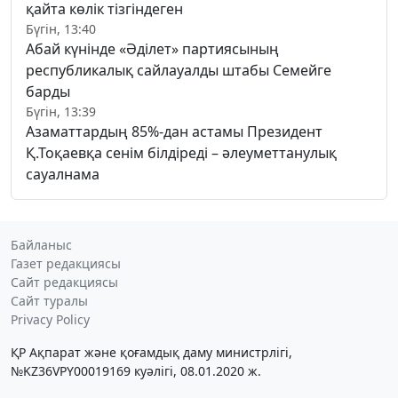
қайта көлік тізгіндеген
Бүгін, 13:40
Абай күнінде «Әділет» партиясының
республикалық сайлауалды штабы Семейге
барды
Бүгін, 13:39
Азаматтардың 85%-дан астамы Президент
Қ.Тоқаевқа сенім білдіреді – әлеуметтанулық
сауалнама
Байланыс
Газет редакциясы
Сайт редакциясы
Сайт туралы
Privacy Policy
ҚР Ақпарат және қоғамдық даму министрлігі,
№KZ36VPY00019169 куәлігі, 08.01.2020 ж.