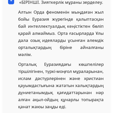
«БІРІНШІ. Зияткерлік мұраны зерделеу.
Алтын Орда феноменін мыңдаған жыл
бойы Еуразия жүрегінде қалыптасқан
бай интеллектуалдық кеңістіктен бөліп
қарай алмаймыз. Орта ғасырларда Ұлы
дала озық идеяларды ұсынған әлемдік
орталықтардың біріне айналғаны
мәлім.
Орталық Еуразиядағы көшпелілер
тіршілігінен, түркі-моңғол мұраларынан,
ислам дәстүрлерінен және христиан
қауымдастығына жататын халықтардың
дүниетанымдық қағидаттарынан нәр
алған ақыл-ойдың құнарлы топырақта
қанат жаюы заңды еді.