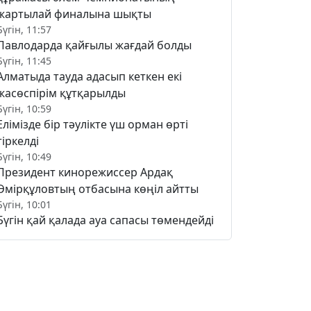
жартылай финалына шықты
Бүгін, 11:57
Павлодарда қайғылы жағдай болды
Бүгін, 11:45
Алматыда тауда адасып кеткен екі
жасөспірім құтқарылды
Бүгін, 10:59
Елімізде бір тәулікте үш орман өрті
тіркелді
Бүгін, 10:49
Президент кинорежиссер Ардақ
Әмірқұловтың отбасына көңіл айтты
Бүгін, 10:01
Бүгін қай қалада ауа сапасы төмендейді