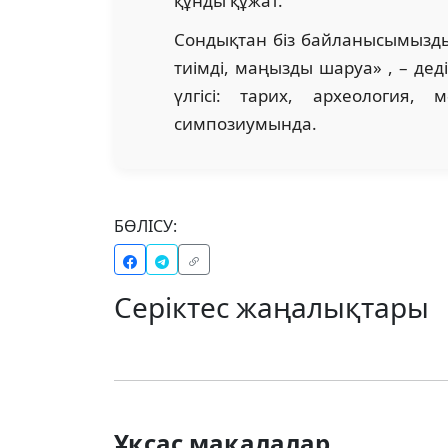
құнды құжат.
Сондықтан біз байланысымызды 
тиімді, маңызды шаруа» , – дед
үлгісі: тарих, археология, 
симпозиумында.
БӨЛІСУ:
Серіктес жаңалықтары
Ұқсас мақалалар