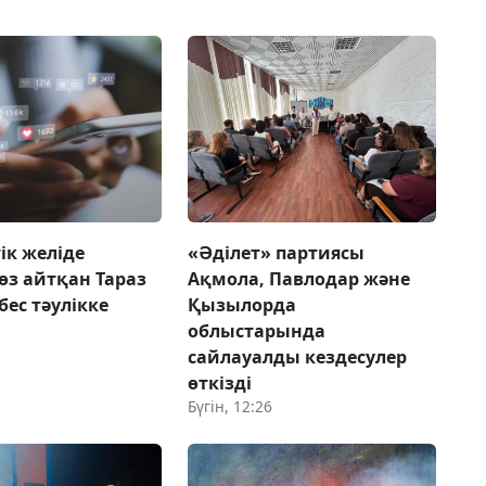
ік желіде
«Әділет» партиясы
сөз айтқан Тараз
Ақмола, Павлодар және
бес тәулікке
Қызылорда
облыстарында
сайлауалды кездесулер
өткізді
Бүгін, 12:26