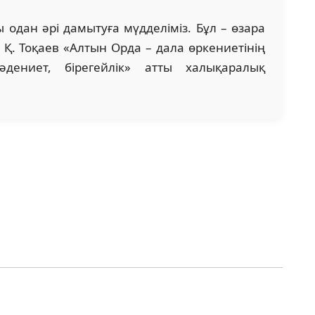
одан әрі дамытуға мүдделіміз. Бұл – өзара
і Қ. Тоқаев «Алтын Орда – дала өркениетінің
мәдениет, бірегейлік» атты халықаралық