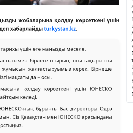
ңызды жобаларына қолдау көрсеткені үшін
 деп хабарлайды
turkystan.kz
.
 тарихы үшін өте маңызды мәселе.
астығымен бірлесе отырып, осы тақырыпты
у жұмысын жалғастыруымыз керек. Бірнеше
згі мақсаты да – осы.
тамасына қолдау көрсеткені үшін ЮНЕСКО
йтқым келеді.
 ЮНЕСКО-ның бұрынғы Бас директоры Одрэ
мын. Сіз Қазақстан мен ЮНЕСКО арасындағы
қостыңыз.