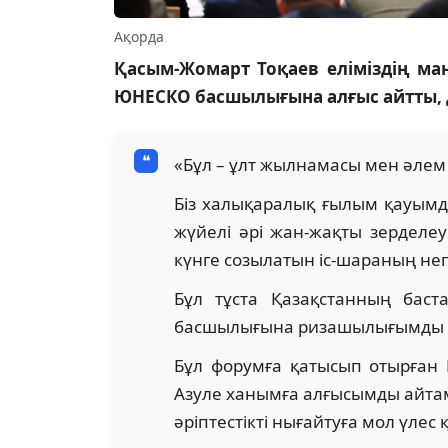
Ақорда
Қасым-Жомарт Тоқаев еліміздің ма
ЮНЕСКО басшылығына алғыс айтты,
«Бұл – ұлт жылнамасы мен әлем
Біз халықаралық ғылым қауымд
жүйелі әрі жан-жақты зерделе
күнге созылатын іс-шараның негі
Бұл тұста Қазақстанның бас
басшылығына ризашылығымды а
Бұл форумға қатысып отырған
Азуле ханымға алғысымды айта
әріптестікті нығайтуға мол үлес 