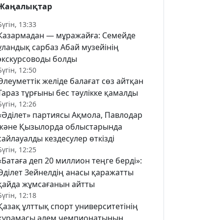
Жаңалықтар
Бүгін, 13:33
Казармадан — мұражайға: Семейде
ұландық сарбаз Абай музейінің
экскурсоводы болды
Бүгін, 12:50
Әлеуметтік желіде балағат сөз айтқан
Тараз тұрғыны бес тәулікке қамалды
Бүгін, 12:26
«Әділет» партиясы Ақмола, Павлодар
және Қызылорда облыстарында
сайлауалды кездесулер өткізді
Бүгін, 12:25
«Батаға деп 20 миллион теңге берді»:
Әділет Зейнелдің анасы қаражатты
қайда жұмсағанын айтты
Бүгін, 12:18
Қазақ ұлттық спорт университетінің
құрамасы әлем чемпионатының