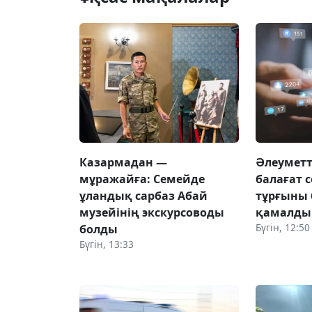
Казармадан —
Әлеуметт
мұражайға: Семейде
балағат 
ұландық сарбаз Абай
тұрғыны 
музейінің экскурсоводы
қамалды
Бүгін, 12:50
болды
Бүгін, 13:33