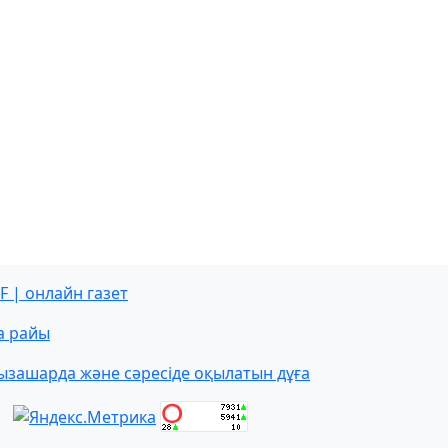
F | онлайн газет
а райы
ызашарда және сәресіде оқылатын дұға