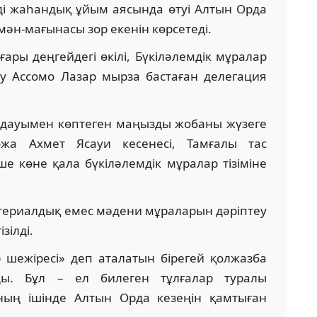
і жаһандық ұйым аясында өтуі Алтын Орда
ән-мағынасы зор екенін көрсетеді.
ары деңгейдегі өкілі, Бүкіләлемдік мұралар
у Ассомо Лазар мырза бастаған делегация
лдауымен көптеген маңызды жобаны жүзеге
жа Ахмет Ясауи кесенесі, Тамғалы тас
ше көне қала бүкіләлемдік мұралар тізіміне
ериалдық емес мәдени мұраларын дәріптеу
зілді.
 шежіресі» деп аталатын бірегей қолжазба
ды. Бұл – ел билеген тұлғалар туралы
оның ішінде Алтын Орда кезеңін қамтыған