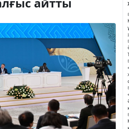
лғыс айтты