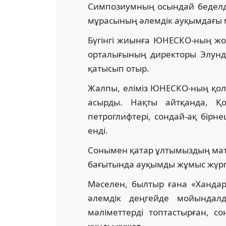
Симпозиумның осындай беделд
мұрасының әлемдік ауқымдағы м
Бүгінгі жиынға ЮНЕСКО-ның жоғ
орталығының директоры Элунд
қатысып отыр.
Жалпы, еліміз ЮНЕСКО-ның қо
асырды. Нақты айтқанда, Қо
петроглифтері, сондай-ақ бірне
енді.
Сонымен қатар ұлтымыздың мат
бағытында ауқымды жұмыс жүргі
Мәселен, былтыр ғана «Хандар
әлемдік деңгейде мойындал
мәліметтерді топтастырған, с