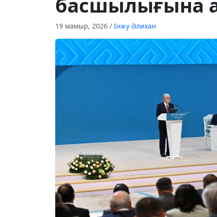
басшылығына а
19 мамыр, 2026
/
Інжу Әлихан