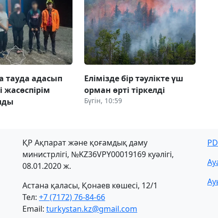
 тауда адасып
Елімізде бір тәулікте үш
і жасөспірім
орман өрті тіркелді
Бүгін, 10:59
лды
ҚР Ақпарат және қоғамдық даму
PD
министрлігі, №KZ36VPY00019169 куәлігі,
Ау
08.01.2020 ж.
Ау
Астана қаласы, Қонаев көшесі, 12/1
Тел:
+7 (7172) 76-84-66
Email:
turkystan.kz@gmail.com