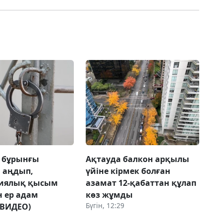
 бұрынғы
Ақтауда балкон арқылы
н аңдып,
үйіне кірмек болған
гиялық қысым
азамат 12-қабаттан құлап
н ер адам
көз жұмды
Бүгін, 12:29
(ВИДЕО)