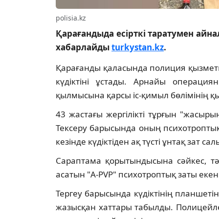
polisia.kz
Қарағандыда есірткі таратумен айна
хабарлайды
turkystan.kz
.
Қарағанды қаласында полиция қызметк
күдіктіні ұстады. Арнайы операция
қылмысына қарсы іс-қимыл бөлімінің қы
43 жастағы жергілікті тұрғын "жасыры
Тексеру барысында оның психотроптық
кезінде күдіктіден ақ түсті ұнтақ зат са
Сараптама қорытындысына сәйкес, тә
асатын "A-PVP" психотроптық заты екені
Тергеу барысында күдіктінің планшетін
жазысқан хаттары табылды. Полицейл