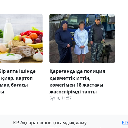
бір апта ішінде
Қарағандыда полиция
 қияр, картоп
қызметтік иттің
мақ бағасы
көмегімен 18 жастағы
ды
жасөспірімді тапты
Бүгін, 11:57
ҚР Ақпарат және қоғамдық даму
PD