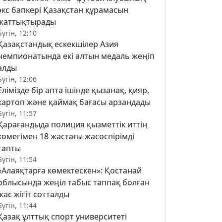
экс бапкері Қазақстан құрамасын
жаттықтырады
Бүгін, 12:10
Қазақстандық ескекшілер Азия
чемпионатында екі алтын медаль жеңіп
алды
Бүгін, 12:06
Елімізде бір апта ішінде қызанақ, қияр,
картоп және қаймақ бағасы арзандады
Бүгін, 11:57
Қарағандыда полиция қызметтік иттің
көмегімен 18 жастағы жасөспірімді
тапты
Бүгін, 11:54
«Алаяқтарға көмектескен»: Қостанай
облысында жеңіл табыс таппақ болған
жас жігіт сотталды
Бүгін, 11:44
Қазақ ұлттық спорт университеті