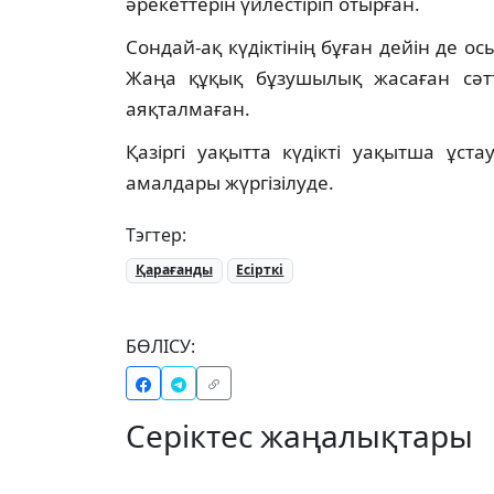
әрекеттерін үйлестіріп отырған.
Сондай-ақ күдіктінің бұған дейін де о
Жаңа құқық бұзушылық жасаған сәт
аяқталмаған.
Қазіргі уақытта күдікті уақытша ұст
амалдары жүргізілуде.
Тэгтер:
Қарағанды
Есірткі
БӨЛІСУ:
Серіктес жаңалықтары