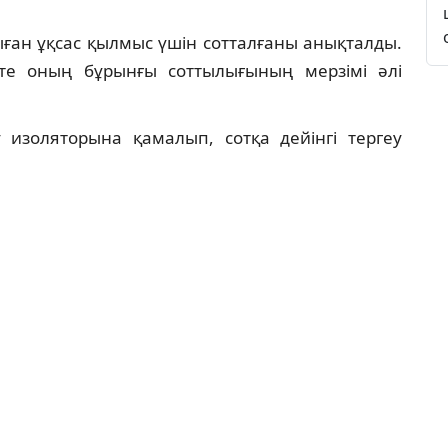
сыған ұқсас қылмыс үшін сотталғаны анықталды.
те оның бұрынғы соттылығының мерзімі әлі
ау изоляторына қамалып, сотқа дейінгі тергеу