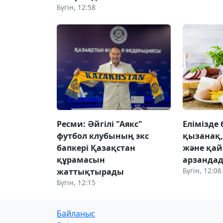
Бүгін, 12:58
Ресми: Әйгілі "Аякс"
Елімізде 
футбол клубының экс
қызанақ,
бапкері Қазақстан
және қай
құрамасын
арзанда
Бүгін, 12:06
жаттықтырады
Бүгін, 12:15
Байланыс