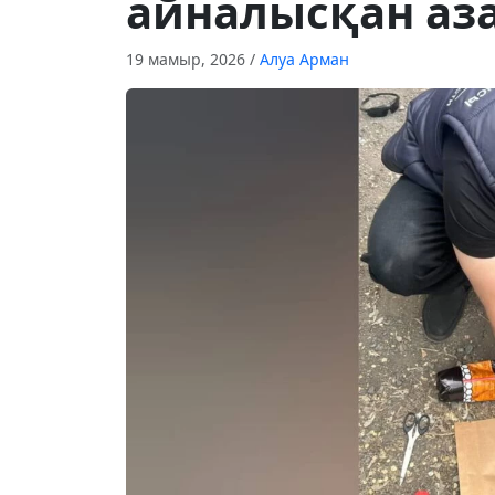
айналысқан аз
19 мамыр, 2026
/
Алуа Арман