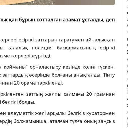
лысқан бұрын сотталған азамат ұсталды, деп
ерлері есірткі заттарын таратумен айналысқан
ны қалалық полиция басқармасының есірткі
зметкерлері жүргізді.
н қойманы" орналастыру кезінде қолға түскен.
 заттардың әсерінде болғаны анықталды. Тінту
лынған 20 орама тәркіленді.
ркіленген заттың жалпы салмағы 20 грамнан
 белгілі болды.
ен әлеуметтік желі арқылы белгісіз куратормен
ердің болжамынша, аталған тұлға оның заңсыз