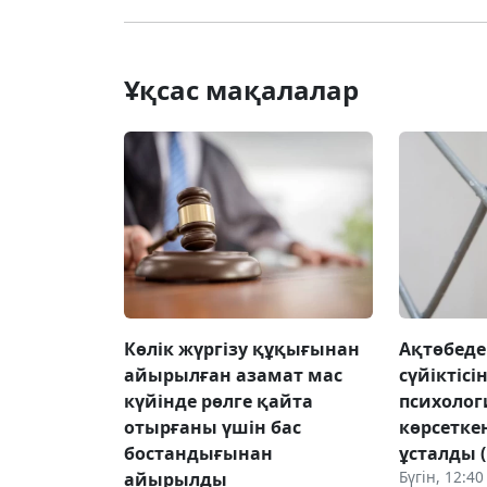
Ұқсас мақалалар
Көлік жүргізу құқығынан
Ақтөбеде
айырылған азамат мас
сүйіктісі
күйінде рөлге қайта
психоло
отырғаны үшін бас
көрсетке
бостандығынан
ұсталды 
Бүгін, 12:40
айырылды