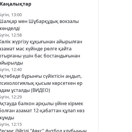
Жаңалықтар
Бүгін, 13:00
Шалқар мен Шұбарқұдық вокзалы
жөнделді
Бүгін, 12:58
Көлік жүргізу құқығынан айырылған
азамат мас күйінде рөлге қайта
отырғаны үшін бас бостандығынан
айырылды
Бүгін, 12:40
Ақтөбеде бұрынғы сүйіктісін аңдып,
психологиялық қысым көрсеткен ер
адам ұсталды (ВИДЕО)
Бүгін, 12:29
Ақтауда балкон арқылы үйіне кірмек
болған азамат 12-қабаттан құлап көз
жұмды
Бүгін, 12:15
Ресми: Әйгілі "Аякс" футбол клубының