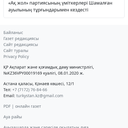
«Ақ жол» партиясының үміткерлері Шамалған
ауылының тұрғындарымен кездесті
Байланыс
Газет редакциясы
Сайт редакциясы
Сайт туралы
Privacy Policy
ҚР Ақпарат және қоғамдық даму министрлігі,
№KZ36VPY00019169 куәлігі, 08.01.2020 ж.
Астана қаласы, Қонаев көшесі, 12/1
Тел:
+7 (7172) 76-84-66
Email:
turkystan.kz@gmail.com
PDF | онлайн газет
Ауа райы
Ауызашарда және сәресіде оқылатын дұға