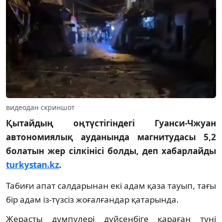
видеодан скриншот
Қытайдың оңтүстігіндегі Гуанси-Чжуан
автономиялық ауданында магнитудасы 5,2
болатын жер сілкінісі болды, деп хабарлайды
turkystan.kz
.
Табиғи апат салдарынан екі адам қаза тауып, тағы
бір адам із-түзсіз жоғалғандар қатарында.
Жерасты дүмпулері дүйсенбіге қараған түні