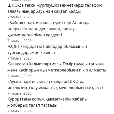
ШҚО-да такси жүргізушісі зейнеткерді телефон
алаяғының арбауынан сақтап қалды
7 тамыз, 2026
«Байтақ» партиясының үміткері Астанада
өнеркәсіп және денсаулық сақтау
қызметкерлерімен кездесті
7 тамыз, 2026
ЖСДП кандидаты Павлодар облысының
тұрғындарымен кездесті
7 тамыз, 2026
Қазақстан Халық партиясы Теміртауда кітапхана
және кәсіпорын қызметкерлерімен пікір алмасты
7 тамыз, 2026
«Ауыл» партиясының өкілдері ШҚО-да
инклюзивті қауымдастық мүшелерімен кездесті
7 тамыз, 2026
Курорттағы қорық қызметкерін жабайы
жолбарыс талап тастады
7 тамыз, 2026