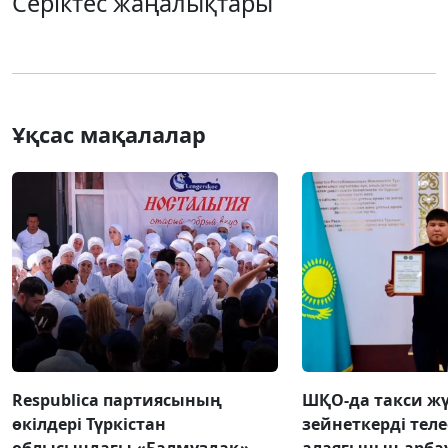
Серіктес жаңалықтары
Ұқсас мақалалар
Respublica партиясының
ШҚО-да такси жү
өкілдері Түркістан
зейнеткерді тел
облысындағы «Балмұздақ»
алаяғының арба