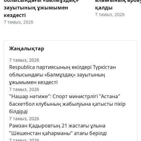
зауытының ұжымымен
қалды
7 тамыз, 2026
кездесті
7 тамыз, 2026
Жаңалықтар
7 тамыз, 2026
Respublica партиясының өкілдері Түркістан
облысындағы «Балмұздақ» зауытының
ұжымымен кездесті
7 тамыз, 2026
"Нашар нәтиже": Спорт министрлігі "Астана"
баскетбол клубының жабылуына қатысты пікір
білдірді
7 тамыз, 2026
Рамзан Қадыровтың 21 жастағы ұлына
"Шешенстан қаһарманы" атағы берілді
7 тамыз, 2026