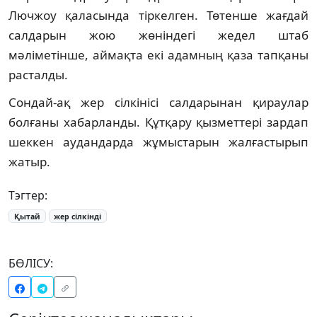
Лючжоу қаласында тіркелген. Төтенше жағдай
салдарын жою жөніндегі жедел штаб
мәліметінше, аймақта екі адамның қаза тапқаны
расталды.
Сондай-ақ жер сілкінісі салдарынан қираулар
болғаны хабарланды. Құтқару қызметтері зардап
шеккен аудандарда жұмыстарын жалғастырып
жатыр.
Тэгтер:
Қытай
жер сілкінді
БӨЛІСУ: