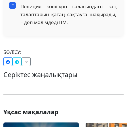
Полиция көші-қон саласындағы заң
талаптарын қатаң сақтауға шақырады,
– деп мәлімдеді ІІМ.
БӨЛІСУ:
Серіктес жаңалықтары
Ұқсас мақалалар