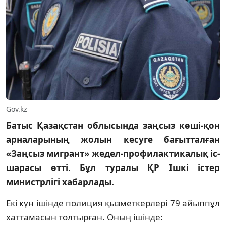
Gov.kz
Батыс Қазақстан облысында заңсыз көші-қон
арналарының жолын кесуге бағытталған
«Заңсыз мигрант» жедел-профилактикалық іс-
шарасы өтті. Бұл туралы ҚР Ішкі істер
министрлігі хабарлады.
Екі күн ішінде полиция қызметкерлері 79 айыппұл
хаттамасын толтырған. Оның ішінде: