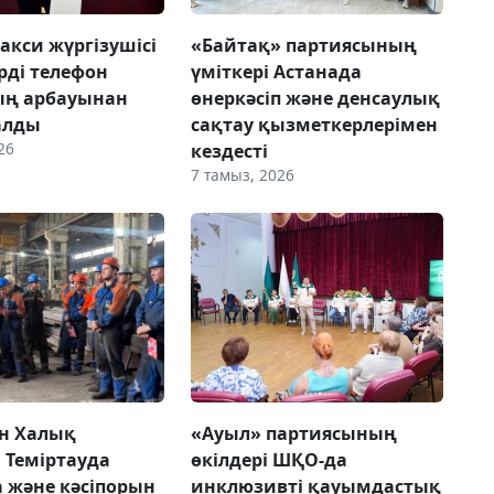
акси жүргізушісі
«Байтақ» партиясының
рді телефон
үміткері Астанада
ың арбауынан
өнеркәсіп және денсаулық
алды
сақтау қызметкерлерімен
26
кездесті
7 тамыз, 2026
н Халық
«Ауыл» партиясының
 Теміртауда
өкілдері ШҚО-да
а және кәсіпорын
инклюзивті қауымдастық