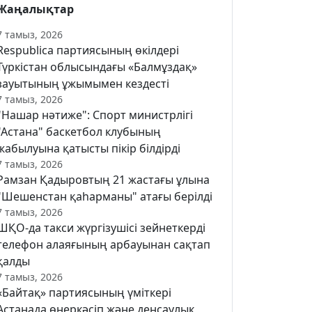
Жаңалықтар
7 тамыз, 2026
Respublica партиясының өкілдері
Түркістан облысындағы «Балмұздақ»
зауытының ұжымымен кездесті
7 тамыз, 2026
"Нашар нәтиже": Спорт министрлігі
"Астана" баскетбол клубының
жабылуына қатысты пікір білдірді
7 тамыз, 2026
Рамзан Қадыровтың 21 жастағы ұлына
"Шешенстан қаһарманы" атағы берілді
7 тамыз, 2026
ШҚО-да такси жүргізушісі зейнеткерді
телефон алаяғының арбауынан сақтап
қалды
7 тамыз, 2026
«Байтақ» партиясының үміткері
Астанада өнеркәсіп және денсаулық