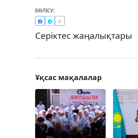
БӨЛІСУ:
Серіктес жаңалықтары
Ұқсас мақалалар