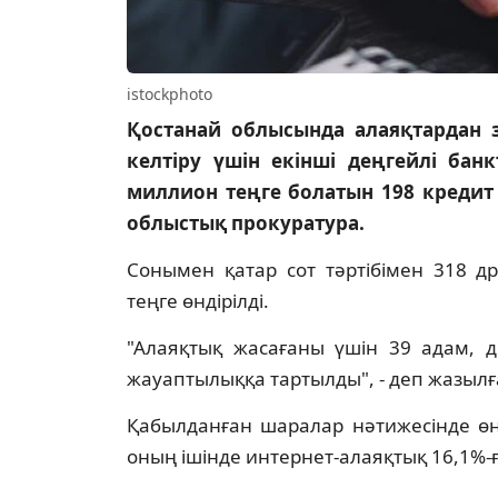
istockphoto
Қостанай облысында алаяқтардан 
келтіру үшін екінші деңгейлі ба
миллион теңге болатын 198 кредит
облыстық прокуратура.
Сонымен қатар сот тәртібімен 318 д
теңге өндірілді.
"Алаяқтық жасағаны үшін 39 адам, 
жауаптылыққа тартылды", - деп жазыл
Қабылданған шаралар нәтижесінде өңір
оның ішінде интернет-алаяқтық 16,1%-ға