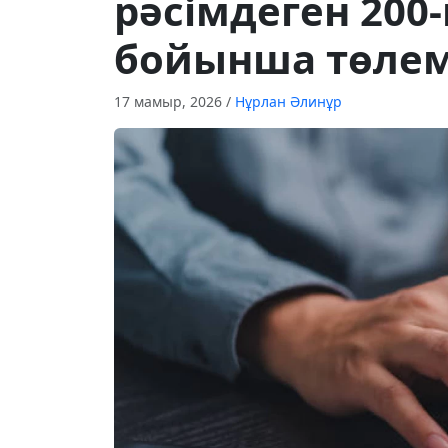
рәсімдеген 200
бойынша төлем
17 мамыр, 2026
/
Нұрлан Әлинұр