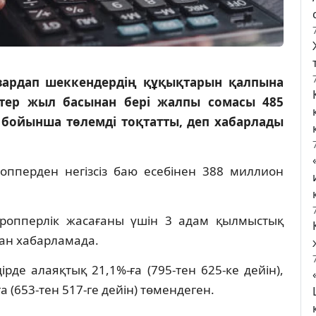
зардап шеккендердің құқықтарын қалпына
нктер жыл басынан бері жалпы сомасы 485
 бойынша төлемді тоқтатты, деп хабарлады
ропперден негізсіз баю есебінен 388 миллион
дропперлік жасағаны үшін 3 адам қылмыстық
ған хабарламада.
де алаяқтық 21,1%-ға (795-тен 625-ке дейін),
 (653-тен 517-ге дейін) төмендеген.