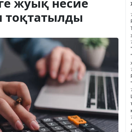
-ге жуық несие
 тоқтатылды