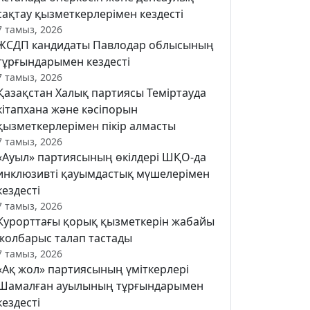
сақтау қызметкерлерімен кездесті
7 тамыз, 2026
ЖСДП кандидаты Павлодар облысының
тұрғындарымен кездесті
7 тамыз, 2026
Қазақстан Халық партиясы Теміртауда
кітапхана және кәсіпорын
қызметкерлерімен пікір алмасты
7 тамыз, 2026
«Ауыл» партиясының өкілдері ШҚО-да
инклюзивті қауымдастық мүшелерімен
кездесті
7 тамыз, 2026
Курорттағы қорық қызметкерін жабайы
жолбарыс талап тастады
7 тамыз, 2026
«Ақ жол» партиясының үміткерлері
Шамалған ауылының тұрғындарымен
кездесті