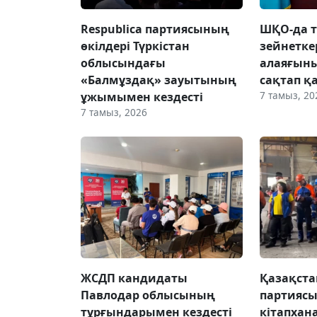
Respublica партиясының
ШҚО-да т
өкілдері Түркістан
зейнетке
облысындағы
алаяғын
«Балмұздақ» зауытының
сақтап қ
7 тамыз, 20
ұжымымен кездесті
7 тамыз, 2026
ЖСДП кандидаты
Қазақста
Павлодар облысының
партиясы
тұрғындарымен кездесті
кітапхан