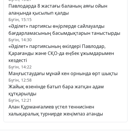
Павлодарда 8 жастағы баланың аяғы ойын
алаңында қысылып қалды
Бүгін, 15:15
«Әділет» партиясы өңірлерде сайлауалды
бағдарламасының басымдықтарын таныстырды
Бүгін, 14:30
«Әділет» партиясының өкілдері Павлодар,
Қарағанды және СҚО-да еңбек ұжымдарымен
кездесті
Бүгін, 14:22
Маңғыстаудағы мұнай кен орнында өрт шықты
Бүгін, 12:58
Жайық өзенінде батып бара жатқан адам
құтқарылды
Бүгін, 12:21
Алан Құрманғалиев үстел теннисінен
халықаралық турнирде жеңімпаз атанды