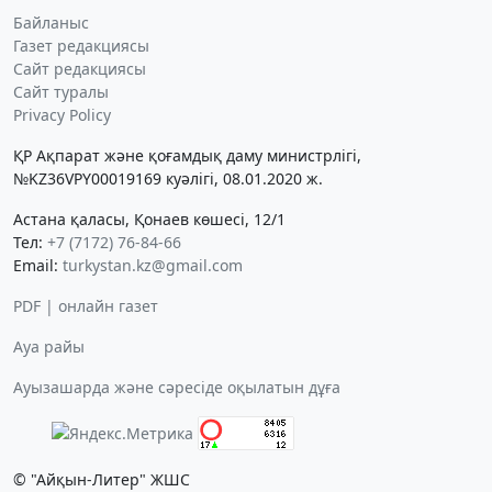
Байланыс
Газет редакциясы
Сайт редакциясы
Сайт туралы
Privacy Policy
ҚР Ақпарат және қоғамдық даму министрлігі,
№KZ36VPY00019169 куәлігі, 08.01.2020 ж.
Астана қаласы, Қонаев көшесі, 12/1
Тел:
+7 (7172) 76-84-66
Email:
turkystan.kz@gmail.com
PDF | онлайн газет
Ауа райы
Ауызашарда және сәресіде оқылатын дұға
© "Айқын-Литер" ЖШС