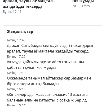
аралап, таулы аймақтағы
көз жұмды
Бүгін, 17:25
жағдайды тексерді
Бүгін, 17:45
Жаңалықтар
Бүгін, 17:45
Дархан Сатыбалды сел қауіпсіздігі нысандарын
аралап, таулы аймақтағы жағдайды тексерді
Бүгін, 17:25
Ақтауда қайғылы оқиға: әйел тоғызыншы
қабаттан құлап көз жұмды
Бүгін, 17:10
Өскеменде танымал айтыскер сарбаздармен
бірге әскери ант қабылдады
Бүгін, 16:13
«Кінәлілер әділ жазасын алады»: 13 жастағы
баланың өліміне қатысты іс сотқа жіберілді
Бүгін, 15:27