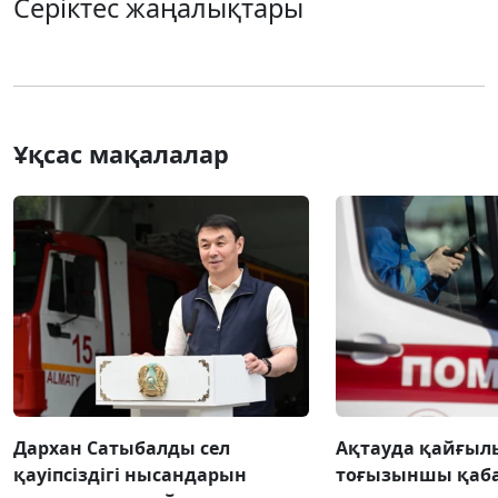
Серіктес жаңалықтары
Ұқсас мақалалар
Дархан Сатыбалды сел
Ақтауда қайғылы
қауіпсіздігі нысандарын
тоғызыншы қаба