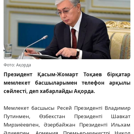
Фото: Ақорда
Президент Қасым-Жомарт Тоқаев бірқатар
мемлекет басшыларымен телефон арқылы
сөйлесті, деп хабарлайды Ақорда.
Мемлекет басшысы Ресей Президенті Владимир
Путинмен, Өзбекстан Президенті Шавкат
Мирзиёевпен, Әзербайжан Президенті Ильхам
Әлиевпен, Армения Премьер-министрі Никол