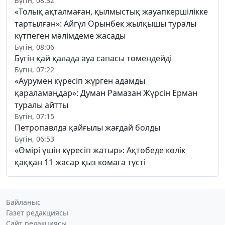
Бүгін, 08:32
«Толық ақталмаған, қылмыстық жауапкершілікке
тартылған»: Айгүл Орынбек жылқышы туралы
күтпеген мәлімдеме жасады
Бүгін, 08:06
Бүгін қай қалада ауа сапасы төмендейді
Бүгін, 07:22
«Аурумен күресіп жүрген адамды
қараламаңдар»: Думан Рамазан Жүрсін Ерман
туралы айтты
Бүгін, 07:15
Петропавлда қайғылы жағдай болды
Бүгін, 06:53
«Өмірі үшін күресіп жатыр»: Ақтөбеде көлік
қаққан 11 жасар қыз комаға түсті
Байланыс
Газет редакциясы
Сайт редакциясы