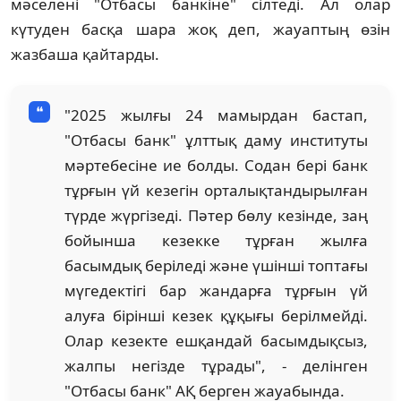
мәселені "Отбасы банкіне" сілтеді. Ал олар
күтуден басқа шара жоқ деп, жауаптың өзін
жазбаша қайтарды.
"2025 жылғы 24 мамырдан бастап,
"Отбасы банк" ұлттық даму институты
мәртебесіне ие болды. Содан бері банк
тұрғын үй кезегін орталықтандырылған
түрде жүргізеді. Пәтер бөлу кезінде, заң
бойынша кезекке тұрған жылға
басымдық беріледі және үшінші топтағы
мүгедектігі бар жандарға тұрғын үй
алуға бірінші кезек құқығы берілмейді.
Олар кезекте ешқандай басымдықсыз,
жалпы негізде тұрады", - делінген
"Отбасы банк" АҚ берген жауабында.