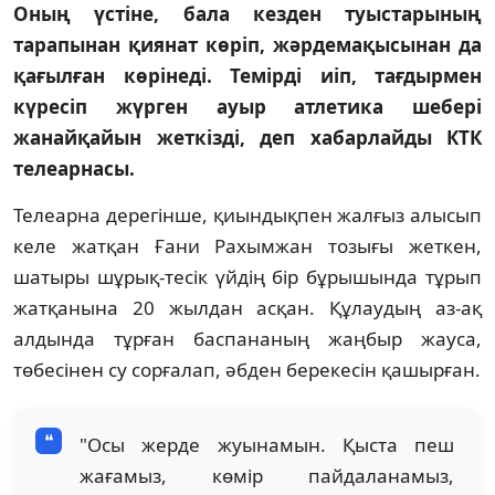
Оның үстіне, бала кезден туыстарының
тарапынан қиянат көріп, жәрдемақысынан да
қағылған көрінеді. Темірді иіп, тағдырмен
күресіп жүрген ауыр атлетика шебері
жанайқайын жеткізді, деп хабарлайды КТК
телеарнасы.
Телеарна дерегінше, қиындықпен жалғыз алысып
келе жатқан Ғани Рахымжан тозығы жеткен,
шатыры шұрық-тесік үйдің бір бұрышында тұрып
жатқанына 20 жылдан асқан. Құлаудың аз-ақ
алдында тұрған баспананың жаңбыр жауса,
төбесінен су сорғалап, әбден берекесін қашырған.
"Осы жерде жуынамын. Қыста пеш
жағамыз, көмір пайдаланамыз,