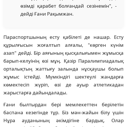
өзімді қарабет болғандай сезінемін", -
дейді Ғани Рақымжан.
Параспортшының есту қабілеті де нашар. Есту
құрылғысын жоғалтып алғалы, "көрген күнім
азап" дейді. Бір аяғының қысқалығымен жұмысқа
барып-келуінің өзі мұң. Қазір Паралимпиадалық
орталықтың жаттығу залында нұсқаушы болып
жұмыс істейді. Мүмкіндігі шектеулі жандарға
көмектесіп жүріп, өзі де ауыр атлетикадан
жарыстарға дайындалады.
Ғани былтырдан бері мемлекеттен берілетін
баспана кезегінде тұр. Біз мән-жайын білу үшін
Нұра ауданының әкімдігіне бардық. Олар