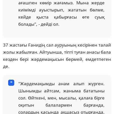
ағашпен көмір жағамыз. Мына жерде
киімімді ауыстырып, жататын бөлме,
кейде қыста қабырғасы өте суық
болады", - дейді ол.
37 жастағы Ғанидің сал ауруының кесірінен талай
жолы жабылған. Айтуынша, тіпті туған анасы бала
кезден бері жәрдемақысын бермей, емдетпеген
де.
"Жәрдемақымды анам алып жүрген.
Шынымды айтсам, жаныма бататыны
сол. Өйткені, мен, мысалы, қалаға бірге
оқитын балалармен барғанда,
солардың қасында ақшасыз отырғанда,