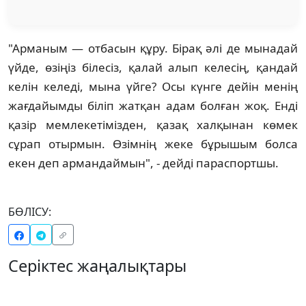
"Арманым — отбасын құру. Бірақ әлі де мынадай
үйде, өзіңіз білесіз, қалай алып келесің, қандай
келін келеді, мына үйге? Осы күнге дейін менің
жағдайымды біліп жатқан адам болған жоқ. Енді
қазір мемлекетімізден, қазақ халқынан көмек
сұрап отырмын. Өзімнің жеке бұрышым болса
екен деп армандаймын", - дейді параспортшы.
БӨЛІСУ:
Серіктес жаңалықтары