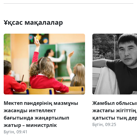
Ұқсас мақалалар
Мектеп пәндерінің мазмұны
Жамбыл облысын
жасанды интеллект
жастағы жігіттің
бағытында жаңартылып
қатысты тың де
Бүгін, 09:25
жатыр – министрлік
Бүгін, 09:41