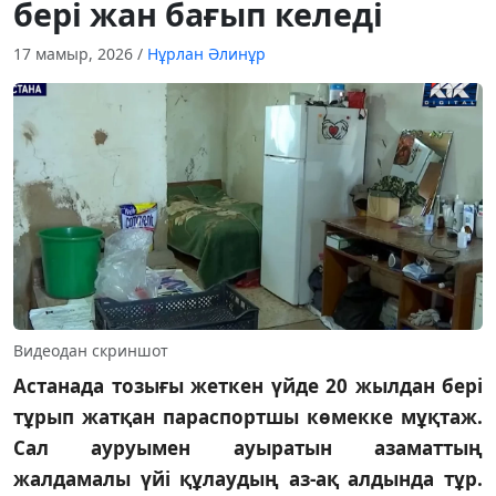
бері жан бағып келеді
17 мамыр, 2026
/
Нұрлан Әлинұр
Видеодан скриншот
Астанада тозығы жеткен үйде 20 жылдан бері
тұрып жатқан параспортшы көмекке мұқтаж.
Сал ауруымен ауыратын азаматтың
жалдамалы үйі құлаудың аз-ақ алдында тұр.