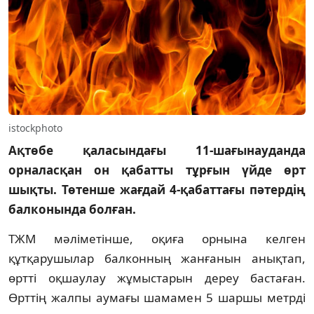
istockphoto
Ақтөбе қаласындағы 11-шағынауданда
орналасқан он қабатты тұрғын үйде өрт
шықты. Төтенше жағдай 4-қабаттағы пәтердің
балконында болған.
ТЖМ мәліметінше, оқиға орнына келген
құтқарушылар балконның жанғанын анықтап,
өртті оқшаулау жұмыстарын дереу бастаған.
Өрттің жалпы аумағы шамамен 5 шаршы метрді