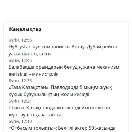
Жаңалықтар
Бүгін, 12:56
FlyArystan әуе компаниясы Ақтау–Дубай рейсін
уақытша тоқтатты
Бүгін, 12:45
Балабақша орындарын бөлудің жаңа механизмі
енгізілді – министрлік
Бүгін, 12:33
«Таза Қазақстан»: Павлодарда 5 мыңға жуық
құқық бұзушылықтың жолы кесілді
Бүгін, 12:21
Шығыс Қазақстанда жол жөндейтін көліктің
жүргізушісі қаза тапты
Бүгін, 12:10
«Отбасым толықты»: Белгілі актер 50 жасында