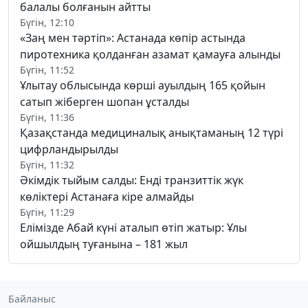
балалы болғанын айтты
Бүгін, 12:10
«Заң мен тәртіп»: Астанада көпір астында
пиротехника қолданған азамат қамауға алынды
Бүгін, 11:52
Ұлытау облысында көрші ауылдың 165 қойын
сатып жіберген шопан ұсталды
Бүгін, 11:36
Қазақстанда медициналық анықтаманың 12 түрі
цифрландырылды
Бүгін, 11:32
Әкімдік тыйым салды: Енді транзиттік жүк
көліктері Астанаға кіре алмайды
Бүгін, 11:29
Елімізде Абай күні аталып өтіп жатыр: Ұлы
ойшылдың туғанына – 181 жыл
Байланыс