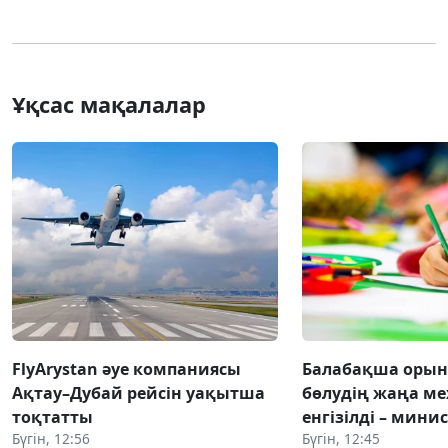
Ұқсас мақалалар
FlyArystan әуе компаниясы
Балабақша оры
Ақтау–Дубай рейсін уақытша
бөлудің жаңа ме
тоқтатты
енгізілді – мини
Бүгін, 12:56
Бүгін, 12:45