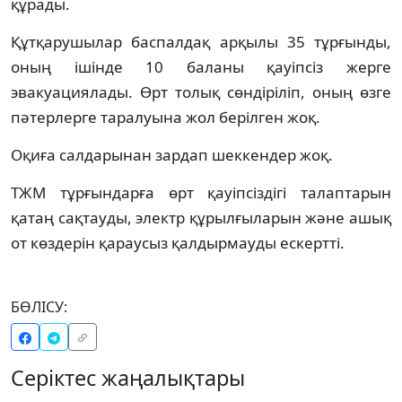
құрады.
Құтқарушылар баспалдақ арқылы 35 тұрғынды,
оның ішінде 10 баланы қауіпсіз жерге
эвакуациялады. Өрт толық сөндіріліп, оның өзге
пәтерлерге таралуына жол берілген жоқ.
Оқиға салдарынан зардап шеккендер жоқ.
ТЖМ тұрғындарға өрт қауіпсіздігі талаптарын
қатаң сақтауды, электр құрылғыларын және ашық
от көздерін қараусыз қалдырмауды ескертті.
БӨЛІСУ:
Серіктес жаңалықтары