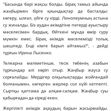
"Басында бәрі жақсы болды. Бірақ тамыз айында
жаңбырмен бірге қиындықтар да басталды:
көгеру, ылғал, үйге су кірді. Линолеумның астына
су жиналды. Біз аудан әкімдігіне пәтерді ауыстыру
мәселесімен бардық. Өйткені мұнда өмір сүру
мүмкін емес. Бірақ әкімдік мәселемізді толық
шешпеді. Енді кімге барып айтамыз?", - дейді
тұрғын Ирина Лысенко.
Телеарна мәліметінше, тесік төбенің азабын
тұрғындар әлі көріп отыр. Жаңбыр жауса су
сорғалайды. Мердігер олқылықтарды жойғандай
болғанымен, көгерген жерлер сол күйі кетпепті.
Сыртқы қаптама да алқам-салқам. Жаңбыр суы
қабырғадан да кіреді екен.
Жергілікті әкімдік ақаудың барын жасырмайды.