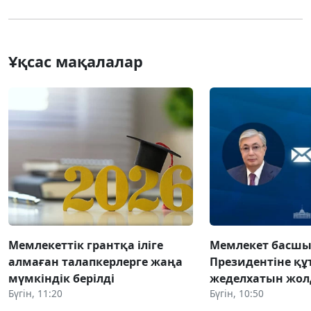
Ұқсас мақалалар
Мемлекеттік грантқа іліге
Мемлекет басшы
алмаған талапкерлерге жаңа
Президентіне құ
мүмкіндік берілді
жеделхатын жо
Бүгін, 11:20
Бүгін, 10:50