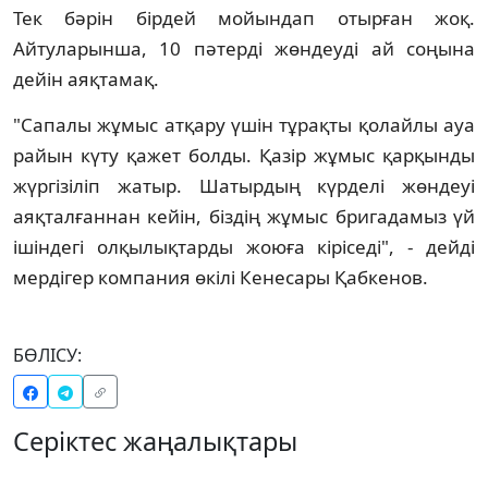
Тек бәрін бірдей мойындап отырған жоқ.
Айтуларынша, 10 пәтерді жөндеуді ай соңына
дейін аяқтамақ.
"Сапалы жұмыс атқару үшін тұрақты қолайлы ауа
райын күту қажет болды. Қазір жұмыс қарқынды
жүргізіліп жатыр. Шатырдың күрделі жөндеуі
аяқталғаннан кейін, біздің жұмыс бригадамыз үй
ішіндегі олқылықтарды жоюға кіріседі", - дейді
мердігер компания өкілі Кенесары Қабкенов.
БӨЛІСУ:
Серіктес жаңалықтары