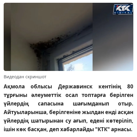
Видеодан скриншот
Ақмола облысы Державинск кентінің 80
тұрғыны әлеуметтік осал топтарға берілген
үйлердің сапасына шағымданып отыр.
Айтуыларынша, берілгеніне жылдан енді асқан
үйлердің шатырынан су ағып, едені көтеріліп,
ішін көк басқан, деп хабарлайды "КТК" арнасы.