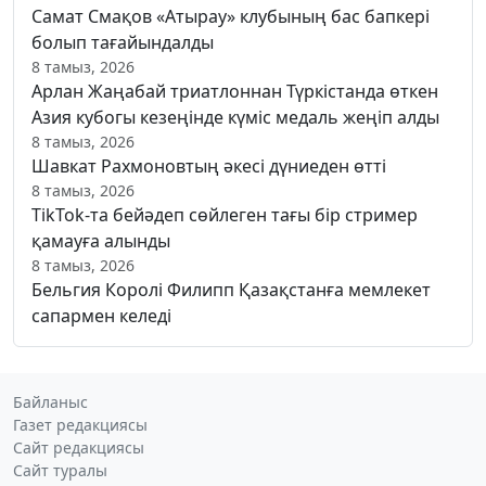
Самат Смақов «Атырау» клубының бас бапкері
болып тағайындалды
8 тамыз, 2026
Арлан Жаңабай триатлоннан Түркістанда өткен
Азия кубогы кезеңінде күміс медаль жеңіп алды
8 тамыз, 2026
Шавкат Рахмоновтың әкесі дүниеден өтті
8 тамыз, 2026
TikTok-та бейәдеп сөйлеген тағы бір стример
қамауға алынды
8 тамыз, 2026
Бельгия Королі Филипп Қазақстанға мемлекет
сапармен келеді
Байланыс
Газет редакциясы
Сайт редакциясы
Сайт туралы