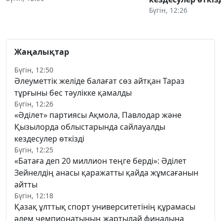
Бүгін, 12:26
Жаңалықтар
Бүгін, 12:50
Әлеуметтік желіде балағат сөз айтқан Тараз
тұрғыны бес тәулікке қамалды
Бүгін, 12:26
«Әділет» партиясы Ақмола, Павлодар және
Қызылорда облыстарында сайлауалды
кездесулер өткізді
Бүгін, 12:25
«Батаға деп 20 миллион теңге берді»: Әділет
Зейнелдің анасы қаражатты қайда жұмсағанын
айтты
Бүгін, 12:18
Қазақ ұлттық спорт университетінің құрамасы
әлем чемпионатының жартылай финалына