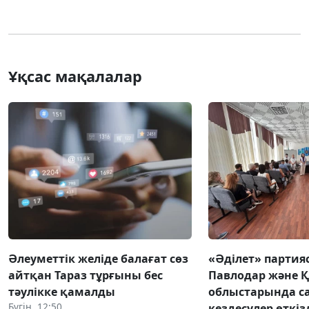
Ұқсас мақалалар
Әлеуметтік желіде балағат сөз
«Әділет» партия
айтқан Тараз тұрғыны бес
Павлодар және 
тәулікке қамалды
облыстарында с
Бүгін, 12:50
кездесулер өткіз