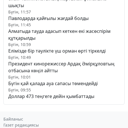
шықты
Бүгін, 11:57
Павлодарда қайғылы жағдай болды
Бүгін, 11:45
Алматыда тауда адасып кеткен екі жасөспірім
құтқарылды
Бүгін, 10:59
Елімізде бір тәулікте үш орман өрті тіркелді
Бүгін, 10:49
Президент кинорежиссер Ардақ Әмірқұловтың
отбасына көңіл айтты
Бүгін, 10:01
Бүгін қай қалада ауа сапасы төмендейді
Бүгін, 09:55
Доллар 473 теңгеге дейін қымбаттады
Байланыс
Газет редакциясы