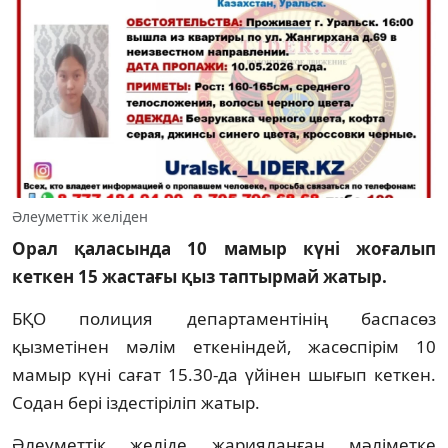
Әлеуметтік желіден
Орал қаласында 10 мамыр күні жоғалып
кеткен 15 жастағы қыз таптырмай жатыр.
БҚО полиция департаментінің баспасөз
қызметінен мәлім еткеніндей, жасөспірім 10
мамыр күні сағат 15.30-да үйінен шығып кеткен.
Содан бері іздестіріліп жатыр.
Әлеуметтік желіде жарияланған мәліметке