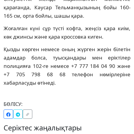
қарағанда, Кәусар Тельманқызының бойы 160-
165 см, орта бойлы, шашы қара.
Жоғалған күні сұр түсті кофта, жеңсіз қара киім,
көк джинсы және қара кроссовка киген.
Қызды көрген немесе оның жүрген жерін білетін
адамдар болса, туысқандары мен еріктілер
полицияға 102-ге немесе +7 777 184 04 90 және
+7 705 798 68 68 телефон нөмірлеріне
хабарласуды өтінеді.
БӨЛІСУ:
Серіктес жаңалықтары