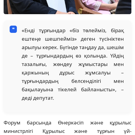
«Енді тұрғындар «біз төлейміз, бірақ
ештеңе шешпейміз» деген түсініктен
арылуы керек. Бүгінде таңдау да, шешім
де – тұрғындардың өз қолында. Үйдің
тазалығы, жөндеу жұмыстары мен
қаржының дұрыс жұмсалуы –
тұрғындардың белсенділігі мен
бақылауына тікелей байланысты», –
деді депутат.
Форум барсында Өнеркәсіп және құрылыс
министрлігі Құрылыс және тұрғын үй-