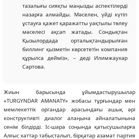
тазалығы сияқты маңызды аспектілерді
назарға алмайды. Мәселен, үйді күтіп
ұстауға қажет қаражатты уақтылы төлеу
мәселесі ақсап жатады. Сондықтан
Қызылордада орталықтандырылған
биллинг қызметін көрсететін компания
құрылса дейміз», – деді Илимжаухар
Сартова.
Жиын барысында ұйымдастырушылар
«TURGYNDAR AMANATY» жобасы тұрғындар мен
мемлекеттік органдар арасындағы ашық әрі
конструктивті диалог алаңына айналатынына
сенім білдірді. Іс-шара соңында қатысушыларға
Алғыс хаттар табысталып, бірқатар азамат партия