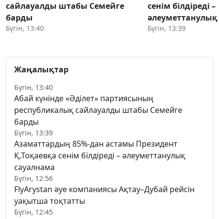
сайлауалды штабы Семейге
сенім білдіреді –
барды
әлеуметтанулық
Бүгін, 13:40
Бүгін, 13:39
Жаңалықтар
Бүгін, 13:40
Абай күнінде «Әділет» партиясының
республикалық сайлауалды штабы Семейге
барды
Бүгін, 13:39
Азаматтардың 85%-дан астамы Президент
Қ.Тоқаевқа сенім білдіреді – әлеуметтанулық
сауалнама
Бүгін, 12:56
FlyArystan әуе компаниясы Ақтау–Дубай рейсін
уақытша тоқтатты
Бүгін, 12:45