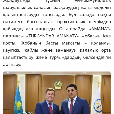
Жолдауында тұрғын үй-коммуналдық
шаруашылық саласын басқарудың жаңа моделін
қалыптастыруды тапсырды. Бұл салада нақты
нәтижеге бағытталған практикалық шешімдер
қабылдау аса маңызды. Осы орайда, «AMANAT»
партиясы «TURGYNDAR AMANATY» жобасын іске
қосты. Жобаның басты мақсаты – қолайлы,
қауіпсіз, жайлы және заманауи қалалық орта
қалыптастыру және тұрғындардың белсенділігін
арттыру.