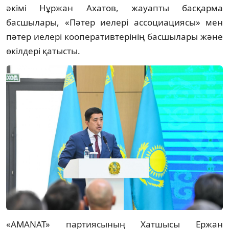
әкімі Нұржан Ахатов, жауапты басқарма
басшылары, «Пәтер иелері ассоциациясы» мен
пәтер иелері кооперативтерінің басшылары және
өкілдері қатысты.
«AMANAT» партиясының Хатшысы Ержан