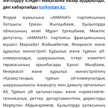
жетілдіру ісіндегі маңызына назар аударылды,
деп хабарлайды
turkystan.kz
.
Форум жұмысына «AMANAT» партиясының
Хатшысы Ержан Жылқыбаев, Қызылорда
облысының әкімі Мұрат Ергешбаев, Мәжіліс
депутаты, «AMANAT» партиясы фракциясының
мүшесі Мархабат Жайымбетов, Өнеркәсіп және
құрылыс министрлігі Құрылыс және тұрғын үй-
коммуналдық шаруашылық істері комитеті
төрағасының орынбасары Қанат Мыңбаев,
Өнеркәсіп және құрылыс министрлігінің
«Қазақстандық тұрғын үй-коммуналдық
шаруашылықты жаңғырту мен дамыту орталығы»
АҚ Тұрғын үй қатынастары және нормативтік-
техникалық реттеу департаментінің директоры
Марғұлан Абдыкаримов, Қызылорда қаласының