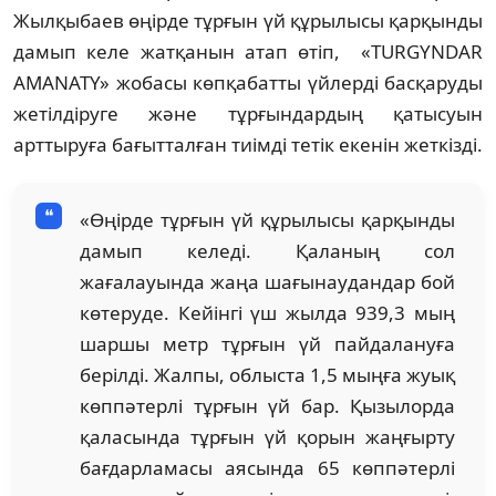
Жылқыбаев өңірде тұрғын үй құрылысы қарқынды
дамып келе жатқанын атап өтіп, «TURGYNDAR
AMANATY» жобасы көпқабатты үйлерді басқаруды
жетілдіруге және тұрғындардың қатысуын
арттыруға бағытталған тиімді тетік екенін жеткізді.
«Өңірде тұрғын үй құрылысы қарқынды
дамып келеді. Қаланың сол
жағалауында жаңа шағынаудандар бой
көтеруде. Кейінгі үш жылда 939,3 мың
шаршы метр тұрғын үй пайдалануға
берілді. Жалпы, облыста 1,5 мыңға жуық
көппәтерлі тұрғын үй бар. Қызылорда
қаласында тұрғын үй қорын жаңғырту
бағдарламасы аясында 65 көппәтерлі