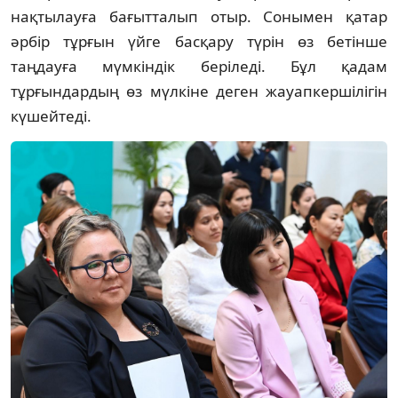
нақтылауға бағытталып отыр. Сонымен қатар
әрбір тұрғын үйге басқару түрін өз бетінше
таңдауға мүмкіндік беріледі. Бұл қадам
тұрғындардың өз мүлкіне деген жауапкершілігін
күшейтеді.