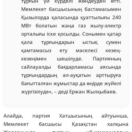
тұрғын үй күрделі жөндеуден өтті.
Мемлекет басшысының бастамасымен
Қызылорда қаласында қуаттылығы 240
МВт болатын жаңа газ жылу-электр
орталығы іске қосылды. Сонымен қатар
қала тұрғындарын ыстық сумен
қамтамасыз ету мәселесі кезең-
кезеңімен шешілуде. Партияның
сайлауалды бағдарламасы аясында
тұрғындардың әл-ауқатын арттыруға
бағытталған жұмыстар да өңірде жүйелі
жүргізілуде», – деді Ержан Жылқыбаев.
Алайда, партия Хатшысының айтуынша,
Мемлекет басшысы Қазақстан халқына