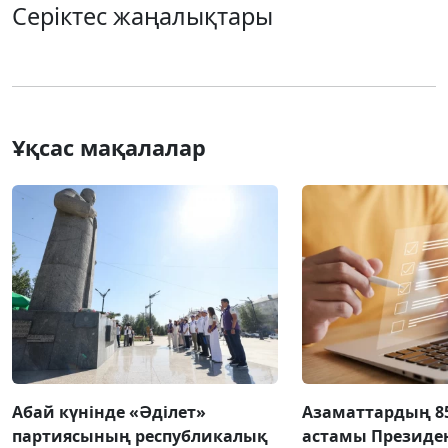
Серіктес жаңалықтары
Ұқсас мақалалар
Абай күнінде «Әділет»
Азаматтардың 8
партиясының республикалық
астамы Президен