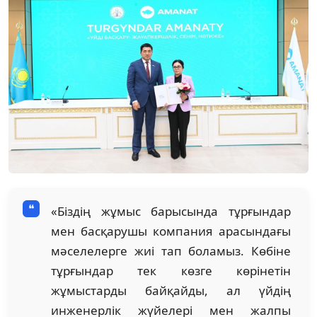
«Біздің жұмыс барысында тұрғындар
мен басқарушы компания арасындағы
мәселелерге жиі тап боламыз. Көбіне
тұрғындар тек көзге көрінетін
жұмыстарды байқайды, ал үйдің
инженерлік жүйелері мен жалпы