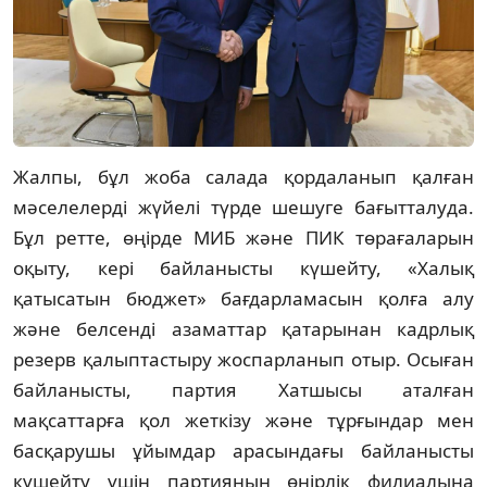
Жалпы, бұл жоба салада қордаланып қалған
мәселелерді жүйелі түрде шешуге бағытталуда.
Бұл ретте, өңірде МИБ және ПИК төрағаларын
оқыту, кері байланысты күшейту, «Халық
қатысатын бюджет» бағдарламасын қолға алу
және белсенді азаматтар қатарынан кадрлық
резерв қалыптастыру жоспарланып отыр. Осыған
байланысты, партия Хатшысы аталған
мақсаттарға қол жеткізу және тұрғындар мен
басқарушы ұйымдар арасындағы байланысты
күшейту үшін партияның өңірлік филиалына