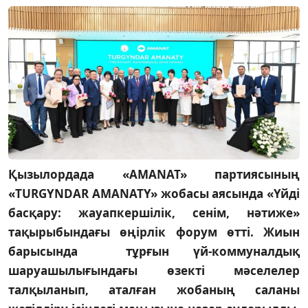
Қызылордада «AMANAT» партиясының
«TURGYNDAR AMANATY» жобасы аясында «Үйді
басқару: жауапкершілік, сенім, нәтиже»
тақырыбындағы өңірлік форум өтті. Жиын
барысында тұрғын үй-коммуналдық
шаруашылығындағы өзекті мәселелер
талқыланып, аталған жобаның саланы