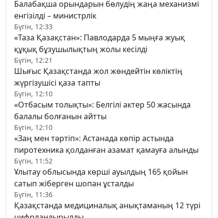
Балабақша орындарын бөлудің жаңа механизмі
енгізілді – министрлік
Бүгін, 12:33
«Таза Қазақстан»: Павлодарда 5 мыңға жуық
құқық бұзушылықтың жолы кесілді
Бүгін, 12:21
Шығыс Қазақстанда жол жөндейтін көліктің
жүргізушісі қаза тапты
Бүгін, 12:10
«Отбасым толықты»: Белгілі актер 50 жасында
балалы болғанын айтты
Бүгін, 12:10
«Заң мен тәртіп»: Астанада көпір астында
пиротехника қолданған азамат қамауға алынды
Бүгін, 11:52
Ұлытау облысында көрші ауылдың 165 қойын
сатып жіберген шопан ұсталды
Бүгін, 11:36
Қазақстанда медициналық анықтаманың 12 түрі
цифрландырылды