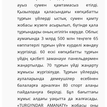
ауыз сумен қамтамасыз етілді.
Қызылорда қаласындағы көпқабатты
тұрғын үйлерді ыстық сумен қамту
жобасы жүзеге асырылып, бүгінде қала
тұрғындары оның игілігін көруде. Облыс
аумағында 3 млрд 500 млн теңгеге 65
көппәтерлі тұрғын үйге күрделі жөндеу
жүргізілді. 60 ескі көпқабатты тұрғын
үйдің қасбеті заманауи панельдермен
жаңартылды. 70 тұрғын үйді жаңарту
жұмысы жүргізілуде. Тұрғын үйлердің
аулаларында демеушілер есебінен
балаларға арналған 80 спорт алаңы
пайдалануға берілді. Бұл бағыттағы
жұмыс алдағы уақытта да жалғасады.
«TURGYNDAR AMANATY» жобасы оны