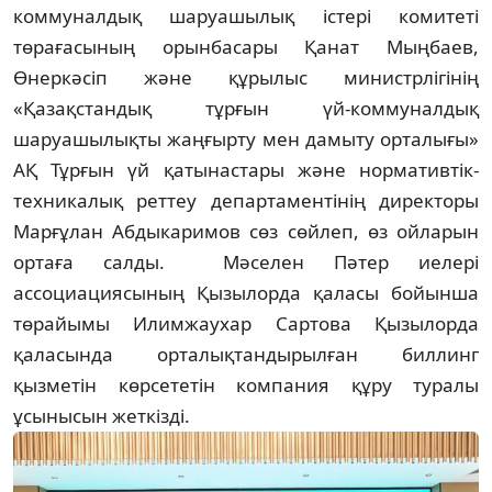
коммуналдық шаруашылық істері комитеті
төрағасының орынбасары Қанат Мыңбаев,
Өнеркәсіп және құрылыс министрлігінің
«Қазақстандық тұрғын үй-коммуналдық
шаруашылықты жаңғырту мен дамыту орталығы»
АҚ Тұрғын үй қатынастары және нормативтік-
техникалық реттеу департаментінің директоры
Марғұлан Абдыкаримов сөз сөйлеп, өз ойларын
ортаға салды. Мәселен Пәтер иелері
ассоциациясының Қызылорда қаласы бойынша
төрайымы Илимжаухар Сартова Қызылорда
қаласында орталықтандырылған биллинг
қызметін көрсететін компания құру туралы
ұсынысын жеткізді.