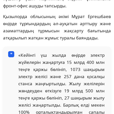
фронт-офис ашуды тапсырды.
Қызылорда облысының әкімі Мұрат Ергешбаев
өңірде тұрғындардың әл-ауқатын арттыру және
азаматтардың тұрмысын жақсарту бағытында
атқарылып жатқан жұмыс туралы баяндады.
«Кейінгі үш жылда өңірде электр
жүйелерін жаңартуға 15 млрд 400 млн
теңге қаржы бөлініп, 1073 шақырым
электр желісі және 257 дана қосалқы
станса жаңғыртылды. Жылу желілерін
жөндеуден өткізуге 19 млрд 500 млн
теңге қаржы бөлініп, 27 шақырым жылу
желісі жаңартылды. Барлық елді мекен
100% орталықтандырылған сапалы