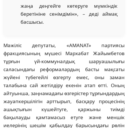
жаңа деңгейге көтеруге мүмкіндік
беретініне сенімдімін», – деді аймақ
басшысы.
Мәжіліс депутаты, «AMANAT» партиясы
фракциясының мүшесі Мархабат Жайымбетов
тұрғын үй-коммуналдық шаруашылығы
саласындағы реформалардың басты мақсаты
жүйені түбегейлі өзгерту емес, оны заман
талабына сай жетілдіру екенін атап өтті. Оның
айтуынша, заңнамадағы өзгерістер тұрғындардың
жауапкершілігін арттырып, басқару процесінің
ашықтығын күшейтуге, қаржыны тиімді
бақылауды қамтамасыз етуге және меншік
иелерінің шешім қабылдау барысындағы рөлін