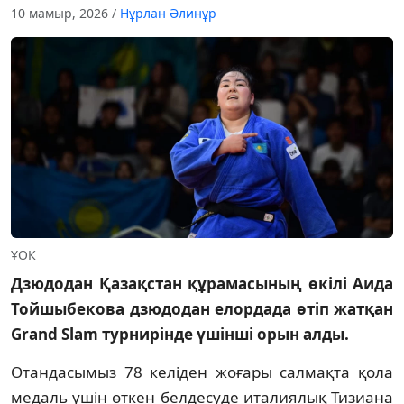
10 мамыр, 2026
/
Нұрлан Әлинұр
ҰОК
Дзюдодан Қазақстан құрамасының өкілі Аида
Тойшыбекова дзюдодан елордада өтіп жатқан
Grand Slam турнирінде үшінші орын алды.
Отандасымыз 78 келіден жоғары салмақта қола
медаль үшін өткен белдесуде италиялық Тизиана