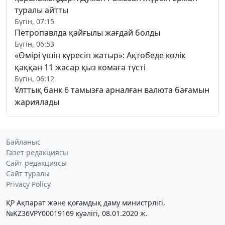
туралы айтты
Бүгін, 07:15
Петропавлда қайғылы жағдай болды
Бүгін, 06:53
«Өмірі үшін күресіп жатыр»: Ақтөбеде көлік
қаққан 11 жасар қыз комаға түсті
Бүгін, 06:12
Ұлттық банк 6 тамызға арналған валюта бағамын
жариялады
Байланыс
Газет редакциясы
Сайт редакциясы
Сайт туралы
Privacy Policy
ҚР Ақпарат және қоғамдық даму министрлігі,
№KZ36VPY00019169 куәлігі, 08.01.2020 ж.