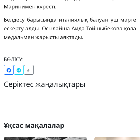
Маринимен күресті.
Белдесу барысында италиялық балуан үш мәрте
ескерту алды. Осылайша Аида Тойшыбекова қола
медальмен жарысты аяқтады.
БӨЛІСУ:
Серіктес жаңалықтары
Ұқсас мақалалар