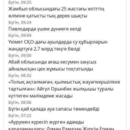
Бүгін, 09:25
Жамбыл облысындағы 25 жастағы жігіттің
өліміне қатысты тың дерек шықты
Бүгін, 09:24
Павлодарда үшем дүниеге келді
Бүгін, 09:04
Үкімет СҚО-дағы ауылдарда су құбырларын
жаңартуға 2,7 млрд теңге бөлді
Бүгін, 09:00
Абай облысында ағаш кесумен заңсыз
айналысқан цех жұмысы тоқтатылды
Бүгін, 08:32
«Толық ақталмаған, қылмыстық жауапкершілікке
тартылған»: Айгүл Орынбек жылқышы туралы
күтпеген мәлімдеме жасады
Бүгін, 08:06
Бүгін қай қалада ауа сапасы төмендейді
Бүгін, 07:22
«Аурумен күресіп жүрген адамды
қараламаңдар»: Думан Рамазан Жүрсін Ерман