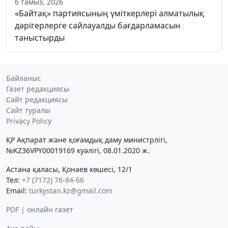
6 тамыз, 2026
«Байтақ» партиясының үміткерлері алматылық
дәрігерлерге сайлауалды бағдарламасын
таныстырды
Байланыс
Газет редакциясы
Сайт редакциясы
Сайт туралы
Privacy Policy
ҚР Ақпарат және қоғамдық даму министрлігі,
№KZ36VPY00019169 куәлігі, 08.01.2020 ж.
Астана қаласы, Қонаев көшесі, 12/1
Тел:
+7 (7172) 76-84-66
Email:
turkystan.kz@gmail.com
PDF | онлайн газет