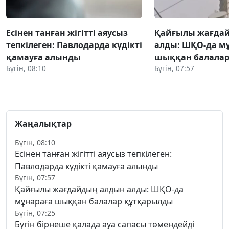
Есінен танған жігітті аяусыз
Қайғылы жағда
тепкілеген: Павлодарда күдікті
алды: ШҚО-да м
қамауға алынды
шыққан балалар
Бүгін, 08:10
Бүгін, 07:57
Жаңалықтар
Бүгін, 08:10
Есінен танған жігітті аяусыз тепкілеген:
Павлодарда күдікті қамауға алынды
Бүгін, 07:57
Қайғылы жағдайдың алдын алды: ШҚО-да
мұнараға шыққан балалар құтқарылды
Бүгін, 07:25
Бүгін бірнеше қалада ауа сапасы төмендейді