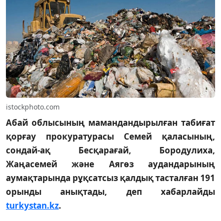
istockphoto.com
Абай облысының мамандандырылған табиғат
қорғау прокуратурасы Семей қаласының,
сондай-ақ Бесқарағай, Бородулиха,
Жаңасемей және Аягөз аудандарының
аумақтарында рұқсатсыз қалдық тасталған 191
орынды анықтады, деп хабарлайды
turkystan.kz
.