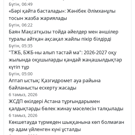
Бүгін, 06:49
«Бәрі қайта басталады»: Жәнібек Әлімханұлы
тосын жазба жариялады
Бүгін, 06:22
Баян Мақсатқызы тойда әйелдер мен әншілер
туралы айтқан ақсақал жайлы пікір білдірді
Бүгін, 05:35
"ТЖБ, БЖБ-ны алып тастай ма": 2026-2027 оқу
жылында оқушыларды қандай жаңашылдықтар
күтіп тұр
Бүгін, 05:00
Аптап ыстық: Қазгидромет ауа райына
байланысты ескерту жасады
6 тамыз, 2026
ЖСДП өкілдері Астана тұрғындарымен
қалдықтарды бөлек жинау мәселесін талқылады
6 тамыз, 2026
Көкшетауда түрмеден шыққанына көп болмаған
ер адам үйленген күні ұсталды