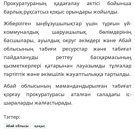
Прокуратураның қадағалау актісі бойынша
барлық рұқсатсыз қоқыс орындары жойылды.
Жіберілген заңбұзушылықтар үшін тұрғын үй-
коммуналдық шаруашылық бөлімдерінің
басшылары, ауылдық округ әкімдері және Абай
облысының табиғи ресурстар және табиғат
пайдалануды реттеу басқармасының
қызметкерлері қатарынан лауазымды тұлғалар
тәртіптік және әкімшілік жауаптылыққа тартылды.
Абай облысының мамандандырылған табиғат
қорғау прокуратурасы аталған саладағы іс-
шараларды жалғастырады.
Тэгтер:
Абай облысы
қоқыс