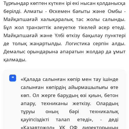
Тұрғындар көптен күткен ірі екі нысан қолданысқа
берілді. Алматы - Өскемен бағыты және Омбы -
Майқапшағай халықаралық тас жолы салынды.
Бұл жол транзиттік әлеуетке тікелей әсер етеді.
Майқапшағай және Үлбі өткізу бақылау пунктері
де толық жаңартылды. Логистика серпін алды.
Демалыс орындарына апаратын жолдар да ұмыт
қалмады.
«Қалада салынған көпір мен тау ішінде
салынған көпірдің айырмашылығы өте
көп. Ол жерге барудың өзі қиын, бетон
апару, техниканы жеткізу. Олардың
тұруы оның бәрі техникалық
қауіпсіздікті талап етеді», - деді
«Қазавтожол» ҰК ОФ директорының