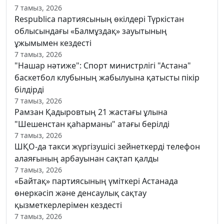
7 тамыз, 2026
Respublica партиясының өкілдері Түркістан
облысындағы «Балмұздақ» зауытының
ұжымымен кездесті
7 тамыз, 2026
"Нашар нәтиже": Спорт министрлігі "Астана"
баскетбол клубының жабылуына қатысты пікір
білдірді
7 тамыз, 2026
Рамзан Қадыровтың 21 жастағы ұлына
"Шешенстан қаһарманы" атағы берілді
7 тамыз, 2026
ШҚО-да такси жүргізушісі зейнеткерді телефон
алаяғының арбауынан сақтап қалды
7 тамыз, 2026
«Байтақ» партиясының үміткері Астанада
өнеркәсіп және денсаулық сақтау
қызметкерлерімен кездесті
7 тамыз, 2026