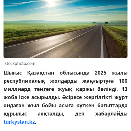
istockphoto.com
Шығыс Қазақстан облысында 2025 жылы
республикалық жолдарды жаңғыртуға 100
миллиард теңгеге жуық қаржы бөлінді. 13
жоба іске асырылды. Әсіресе жергілгікті жұрт
ондаған жыл бойы асыға күткен бағыттарда
құрылыс аяқталды, деп хабарлайды
turkystan.kz
.