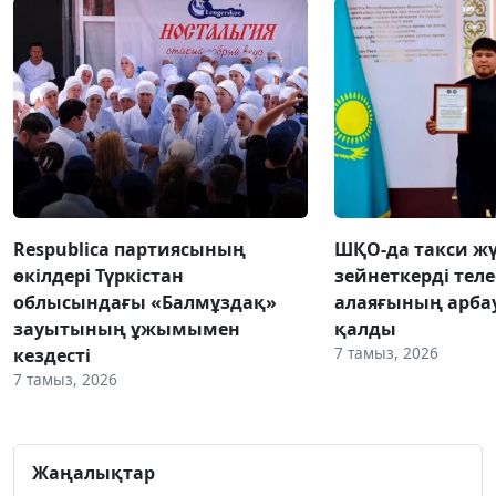
Respublica партиясының
ШҚО-да такси жү
өкілдері Түркістан
зейнеткерді тел
облысындағы «Балмұздақ»
алаяғының арба
зауытының ұжымымен
қалды
7 тамыз, 2026
кездесті
7 тамыз, 2026
Жаңалықтар