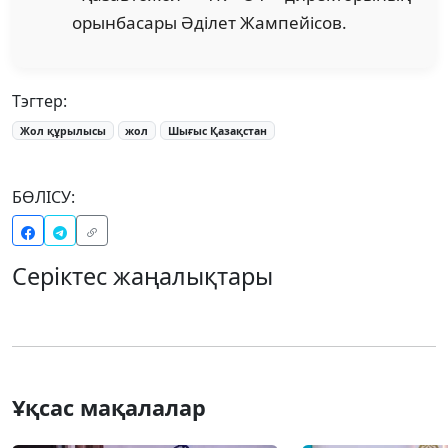
орынбасары Әділет Жампейісов.
Тэгтер:
Жол құрылысы
жол
Шығыс Қазақстан
БӨЛІСУ:
Серіктес жаңалықтары
Ұқсас мақалалар