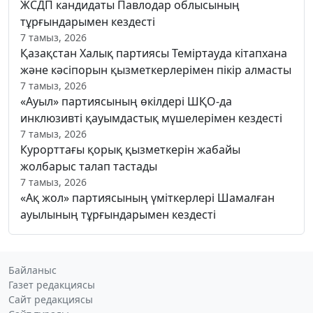
ЖСДП кандидаты Павлодар облысының
тұрғындарымен кездесті
7 тамыз, 2026
Қазақстан Халық партиясы Теміртауда кітапхана
және кәсіпорын қызметкерлерімен пікір алмасты
7 тамыз, 2026
«Ауыл» партиясының өкілдері ШҚО-да
инклюзивті қауымдастық мүшелерімен кездесті
7 тамыз, 2026
Курорттағы қорық қызметкерін жабайы
жолбарыс талап тастады
7 тамыз, 2026
«Ақ жол» партиясының үміткерлері Шамалған
ауылының тұрғындарымен кездесті
Байланыс
Газет редакциясы
Сайт редакциясы