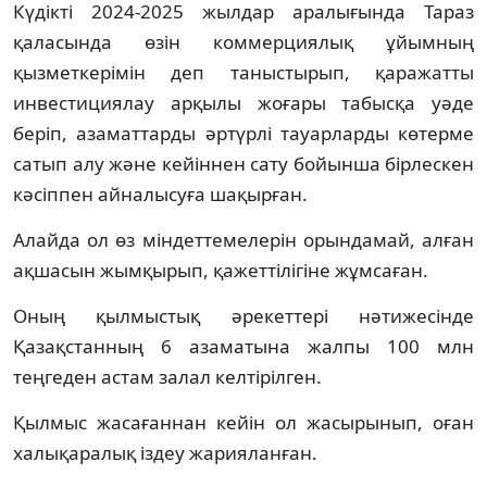
Күдікті 2024-2025 жылдар аралығында Тараз
қаласында өзін коммерциялық ұйымның
қызметкерімін деп таныстырып, қаражатты
инвестициялау арқылы жоғары табысқа уәде
беріп, азаматтарды әртүрлі тауарларды көтерме
сатып алу және кейіннен сату бойынша бірлескен
кәсіппен айналысуға шақырған.
Алайда ол өз міндеттемелерін орындамай, алған
ақшасын жымқырып, қажеттілігіне жұмсаған.
Оның қылмыстық әрекеттері нәтижесінде
Қазақстанның 6 азаматына жалпы 100 млн
теңгеден астам залал келтірілген.
Қылмыс жасағаннан кейін ол жасырынып, оған
халықаралық іздеу жарияланған.