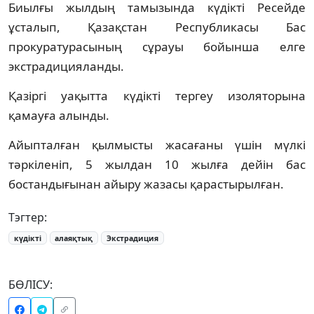
Биылғы жылдың тамызында күдікті Ресейде
ұсталып, Қазақстан Республикасы Бас
прокуратурасының сұрауы бойынша елге
экстрадицияланды.
Қазіргі уақытта күдікті тергеу изоляторына
қамауға алынды.
Айыпталған қылмысты жасағаны үшін мүлкі
тәркіленіп, 5 жылдан 10 жылға дейін бас
бостандығынан айыру жазасы қарастырылған.
Тэгтер:
күдікті
алаяқтық
Экстрадиция
БӨЛІСУ: