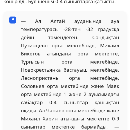
көшірілді. Бұл шешім 0-4 сыныптарға қатысты.
— Ал Алтай ауданында ауа
температурасы -28-тен -32 градусқа
дейін төмендеген. Сондықтан
Путинцево орта мектебінде, Михаил
Бикетов атындағы орта мектепте,
Тұрғысын орта мектебінде,
Новокрестьянка бастауыш мектебінде,
Леснопристань орта мектебінде,
Соловьев орта мектебінде және Маяк
орта мектебінде 1 және 2 ауысымдағы
сабақтар 0-4 сыныптар қашықтан
оқиды. Ал Чапаев орта мектебінде және
Михаил Харин атындағы мектепте 0-9
сыныптар мектепке бармайды, —