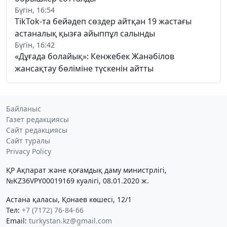
Бүгін, 16:54
TikTok-та бейәдеп сөздер айтқан 19 жастағы
астаналық қызға айыппұл салынды
Бүгін, 16:42
«Дұғада болайық»: Кенжебек Жанәбілов
жансақтау бөліміне түскенін айтты
Байланыс
Газет редакциясы
Сайт редакциясы
Сайт туралы
Privacy Policy
ҚР Ақпарат және қоғамдық даму министрлігі,
№KZ36VPY00019169 куәлігі, 08.01.2020 ж.
Астана қаласы, Қонаев көшесі, 12/1
Тел:
+7 (7172) 76-84-66
Email:
turkystan.kz@gmail.com