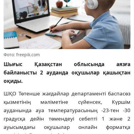
Фото: freepik.com
Шығыс Қазақстан облысында аязға
байланысты 2 ауданда оқушылар қашықтан
оқиды.
ШҚО Төтенше жағдайлар департаменті баспасөз
қызметінің мәліметіне сүйенсек, Күршім
ауданында ауа температурасының -23-тен -30
градусқа дейін төмендеуі себепті 1 және 2
ауысымдағы оқушылар онлайн форматқа