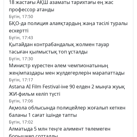
18 жастағы АҚШ азаматы тарихтағы ең жас
профессор атанды
Бүгін, 17:50
БҚО-да полиция алаяқтардың жаңа тәсілі туралы
ескертті
Бүгін, 17:43
Қытайдан контрабандалық жолмен тауар
тасыған қылмыстық топ ұсталды
Бүгін, 17:30
Министр күрестен әлем чемпионатының
жеңімпаздары мен жүлдегерлерін марапаттады
Бүгін, 17:17
Astana AI Film Festival-іне 90 елден 2 мыңға жуық
ЖИ-фильм келіп түсті
Бүгін, 17:06
Ақмола облысында полицейлер жоғалып кеткен
баланы 1 сағат ішінде тапты
Бүгін, 17:02
Алматыда 5 млн теңге алимент төлемеген
борышкер сотталды