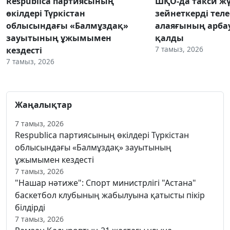
Respublica партиясының
ШҚО-да такси жү
өкілдері Түркістан
зейнеткерді тел
облысындағы «Балмұздақ»
алаяғының арба
зауытының ұжымымен
қалды
7 тамыз, 2026
кездесті
7 тамыз, 2026
Жаңалықтар
7 тамыз, 2026
Respublica партиясының өкілдері Түркістан
облысындағы «Балмұздақ» зауытының
ұжымымен кездесті
7 тамыз, 2026
"Нашар нәтиже": Спорт министрлігі "Астана"
баскетбол клубының жабылуына қатысты пікір
білдірді
7 тамыз, 2026