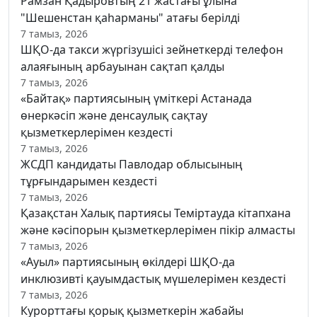
Рамзан Қадыровтың 21 жастағы ұлына
"Шешенстан қаһарманы" атағы берілді
7 тамыз, 2026
ШҚО-да такси жүргізушісі зейнеткерді телефон
алаяғының арбауынан сақтап қалды
7 тамыз, 2026
«Байтақ» партиясының үміткері Астанада
өнеркәсіп және денсаулық сақтау
қызметкерлерімен кездесті
7 тамыз, 2026
ЖСДП кандидаты Павлодар облысының
тұрғындарымен кездесті
7 тамыз, 2026
Қазақстан Халық партиясы Теміртауда кітапхана
және кәсіпорын қызметкерлерімен пікір алмасты
7 тамыз, 2026
«Ауыл» партиясының өкілдері ШҚО-да
инклюзивті қауымдастық мүшелерімен кездесті
7 тамыз, 2026
Курорттағы қорық қызметкерін жабайы