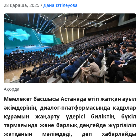
28 қараша, 2025
/
Дана Ізтілеуова
Ақорда
Мемлекет басшысы Астанада өтіп жатқан ауыл
әкімдерінің диалог-платформасында кадрлар
құрамын жаңарту үдерісі биліктің бүкіл
тармағында және барлық деңгейде жүргізіліп
жатқанын мәлімдеді, деп хабарлайды