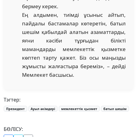
бермеу керек.
Ең алдымен, тиімді ұсыныс айтып,
пайдалы бастамалар көтеретін, батыл
шешім қабылдай алатын азаматтарды,
яғни кәсіби тұрғыдан білікті
мамандарды мемлекеттік қызметке
көптеп тарту қажет. Біз осы маңызды
жұмысты жалғастыра береміз», – дейді
Мемлекет басшысы.
Тэгтер:
Президент
Ауыл әкімдері
мемлекеттік қызмет
батыл шешім
БӨЛІСУ: