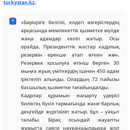
turkystan.kz
.
«Бәріңізге белгілі, елдегі өзгерістердің
арқасында мемлекеттік қызметке мүлде
жаңа адамдар келіп жатыр. Осы
орайда, Президенттік жастар кадрлық
резервін ерекше атап өткен жөн.
Резервке қосылуға өтініш берген 30
мыңға жуық үміткердің ішінен 450 адам
іріктеліп алынды. Олардың 72 пайызы
басшылық қызметке тағайындалды.
Кадрлар құрамын жаңарту үдерісі
биліктің бүкіл тармағында және барлық
деңгейде жүргізіліп жатыр. Бұл – уақыт
талабы. Бірақ осындай жауапты
жұмыста саяси науқаншылдыққа жол