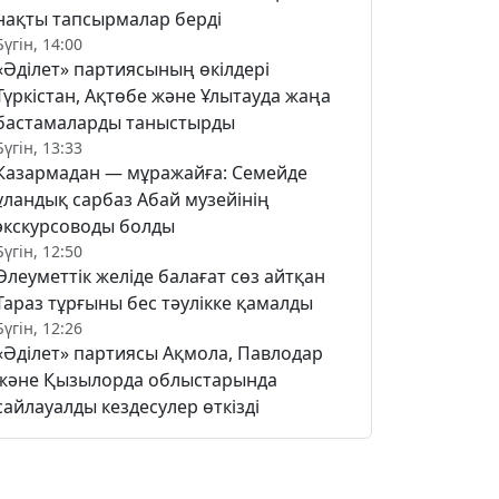
нақты тапсырмалар берді
Бүгін, 14:00
«Әділет» партиясының өкілдері
Түркістан, Ақтөбе және Ұлытауда жаңа
бастамаларды таныстырды
Бүгін, 13:33
Казармадан — мұражайға: Семейде
ұландық сарбаз Абай музейінің
экскурсоводы болды
Бүгін, 12:50
Әлеуметтік желіде балағат сөз айтқан
Тараз тұрғыны бес тәулікке қамалды
Бүгін, 12:26
«Әділет» партиясы Ақмола, Павлодар
және Қызылорда облыстарында
сайлауалды кездесулер өткізді