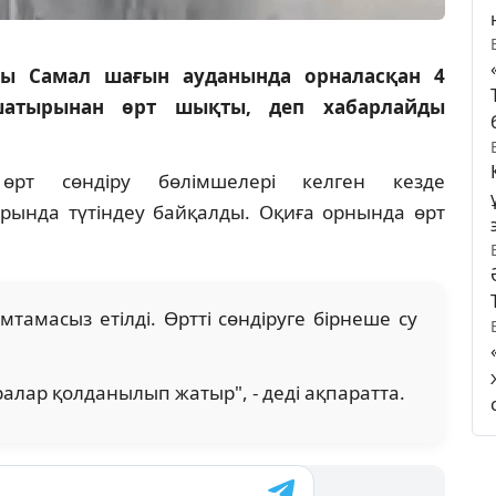
ғы Самал шағын ауданында орналасқан 4
шатырынан өрт шықты, деп хабарлайды
рт сөндіру бөлімшелері келген кезде
ында түтіндеу байқалды. Оқиға орнында өрт
амтамасыз етілді. Өртті сөндіруге бірнеше су
алар қолданылып жатыр", - деді ақпаратта.