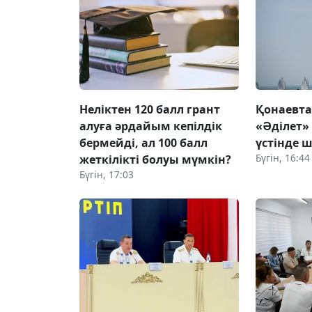
Неліктен 120 балл грант
Қонаевт
алуға әрдайым кепілдік
«Әділет»
бермейді, ал 100 балл
үстінде ш
Бүгін, 16:44
жеткілікті болуы мүмкін?
Бүгін, 17:03