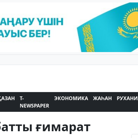
ҚАЗАН
T-
ЭКОНОМИКА
ЖАҺАН
РУХАНИ
NEWSPAPER
батты ғимарат