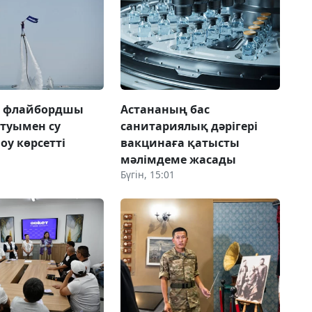
а флайбордшы
Астананың бас
 туымен су
санитариялық дәрігері
оу көрсетті
вакцинаға қатысты
мәлімдеме жасады
Бүгін, 15:01