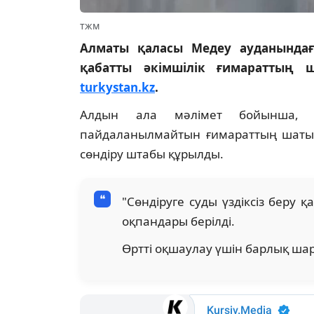
тжм
Алматы қаласы Медеу ауданында
қабатты әкімшілік ғимараттың 
turkystan.kz
.
Алдын ала мәлімет бойынша, ө
пайдаланылмайтын ғимараттың шатыр
сөндіру штабы құрылды.
"Сөндіруге суды үздіксіз беру қ
оқпандары берілді.
Өртті оқшаулау үшін барлық шар