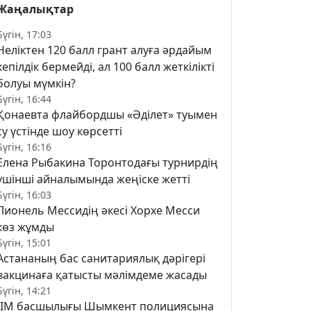
Жаңалықтар
Бүгін, 17:03
Неліктен 120 балл грант алуға әрдайым
кепілдік бермейді, ал 100 балл жеткілікті
болуы мүмкін?
Бүгін, 16:44
Қонаевта флайбордшы «Әділет» туымен
су үстінде шоу көрсетті
Бүгін, 16:16
Елена Рыбакина Торонтодағы турнирдің
үшінші айналымында жеңіске жетті
Бүгін, 16:03
Лионель Мессидің әкесі Хорхе Месси
көз жұмды
Бүгін, 15:01
Астананың бас санитариялық дәрігері
вакцинаға қатысты мәлімдеме жасады
Бүгін, 14:21
ІІМ басшылығы Шымкент полициясына