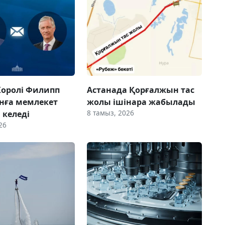
Королі Филипп
Астанада Қорғалжын тас
нға мемлекет
жолы ішінара жабылады
8 тамыз, 2026
 келеді
26