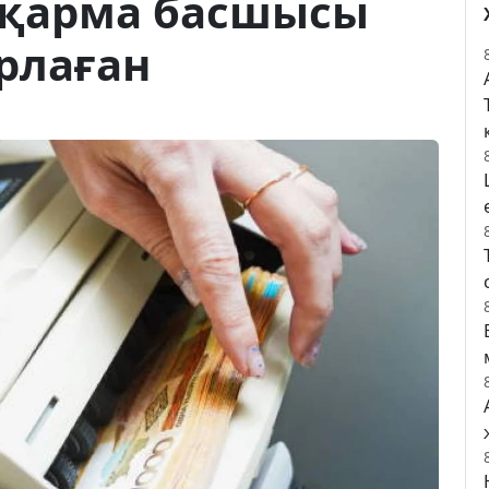
асқарма басшысы
ұрлаған