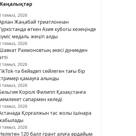
Жаңалықтар
8 тамыз, 2026
Арлан Жаңабай триатлоннан
Түркістанда өткен Азия кубогы кезеңінде
күміс медаль жеңіп алды
8 тамыз, 2026
Шавкат Рахмоновтың әкесі дүниеден
өтті
8 тамыз, 2026
TikTok-та бейәдеп сөйлеген тағы бір
стример қамауға алынды
8 тамыз, 2026
Бельгия Королі Филипп Қазақстанға
мемлекет сапармен келеді
8 тамыз, 2026
Астанада Қорғалжын тас жолы ішінара
жабылады
8 тамыз, 2026
Неліктен 120 балл грант алуға әрдайым