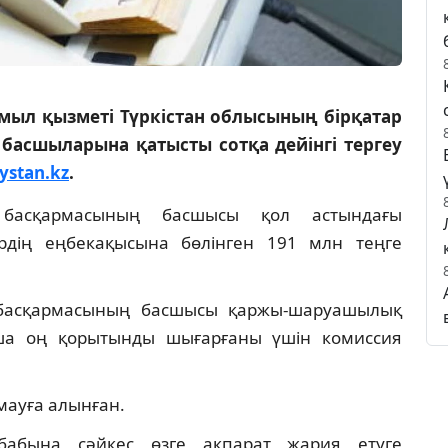
мыл қызметі Түркістан облысының бірқатар
басшыларына қатысты сотқа дейінгі тергеу
ystan.kz
.
басқармасының басшысы қол астындағы
ердің еңбекақысына бөлінген 191 млн теңге
 басқармасының басшысы қаржы-шаруашылық
нша оң қорытынды шығарғаны үшін комиссия
мауға алынған.
1-бабына сәйкес өзге ақпарат жария етуге