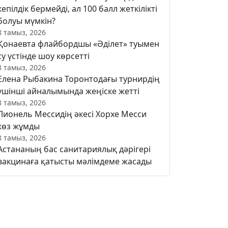
кепілдік бермейді, ал 100 балл жеткілікті
болуы мүмкін?
8 тамыз, 2026
Қонаевта флайбордшы «Әділет» туымен
су үстінде шоу көрсетті
8 тамыз, 2026
Елена Рыбакина Торонтодағы турнирдің
үшінші айналымында жеңіске жетті
8 тамыз, 2026
Лионель Мессидің әкесі Хорхе Месси
көз жұмды
8 тамыз, 2026
Астананың бас санитариялық дәрігері
вакцинаға қатысты мәлімдеме жасады