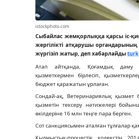
istockphoto.com
Сыбайлас жемқорлыққа қарсы іс-қи
жергілікті атқарушы органдарының 
жүргізіп жатыр, деп хабарлайды
turk
Атап айтқанда, Қоғамдық даму 
қызметкермен бірлесіп, қызметкерл
бюджет қаражатын ұрлаған.
Сондай-ақ, Ветеринариялық қызмет
қызметін тексеру нәтижелері бойы
өкілдеріне 16 млн теңге пара берген.
Сот санкциясымен аталған тұлғалар қа
Қылмыстық-процестік кодекстің 20