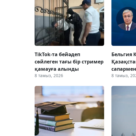
TikTok-та бейәдеп
Бельгия 
сөйлеген тағы бір стример
Қазақста
қамауға алынды
сапармен
8 тамыз, 2026
8 тамыз, 20