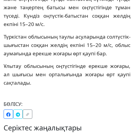
және таңертең батысы мен оңтүстігінде тұман
түседі. Күндіз оңтүстік-батыстан соққан желдің
екпіні 15–20 м/с.
Түркістан облысының таулы асуларында солтүстік-
шығыстан соққан желдің екпіні 15–20 м/с, облыс
аумағында ерекше жоғары өрт қаупі бар.
Ұлытау облысының оңтүстігінде ерекше жоғары,
ал шығысы мен орталығында жоғары өрт қаупі
сақталады.
БӨЛІСУ:
Серіктес жаңалықтары