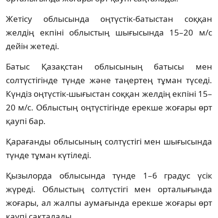
Жетісу облысында оңтүстік-батыстан соққан
желдің екпіні облыстың шығысында 15–20 м/с
дейін жетеді.
Батыс Қазақстан облысының батысы мен
солтүстігінде түнде және таңертең тұман түседі.
Күндіз оңтүстік-шығыстан соққан желдің екпіні 15–
20 м/с. Облыстың оңтүстігінде ерекше жоғары өрт
қаупі бар.
Қарағанды облысының солтүстігі мен шығысында
түнде тұман күтіледі.
Қызылорда облысында түнде 1–6 градус үсік
жүреді. Облыстың солтүстігі мен орталығында
жоғары, ал жалпы аумағында ерекше жоғары өрт
қаупі сақталады.