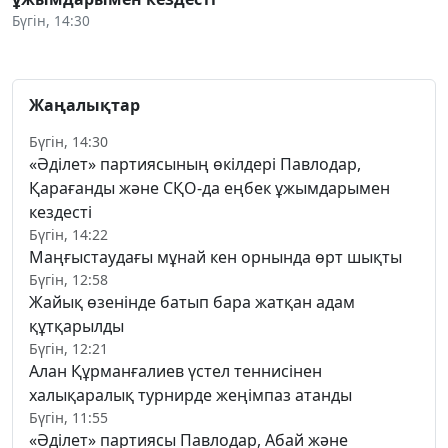
Бүгін, 14:30
Жаңалықтар
Бүгін, 14:30
«Әділет» партиясының өкілдері Павлодар,
Қарағанды және СҚО-да еңбек ұжымдарымен
кездесті
Бүгін, 14:22
Маңғыстаудағы мұнай кен орнында өрт шықты
Бүгін, 12:58
Жайық өзенінде батып бара жатқан адам
құтқарылды
Бүгін, 12:21
Алан Құрманғалиев үстел теннисінен
халықаралық турнирде жеңімпаз атанды
Бүгін, 11:55
«Әділет» партиясы Павлодар, Абай және