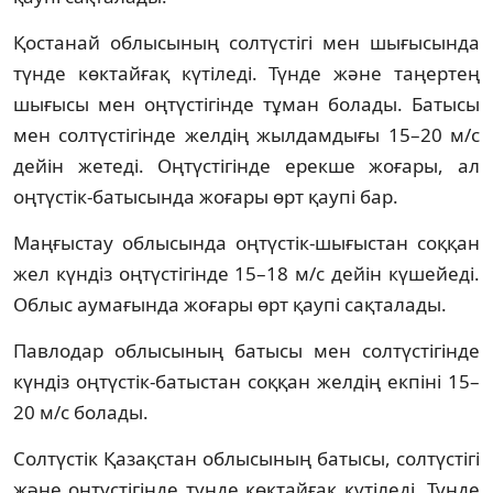
Қостанай облысының солтүстігі мен шығысында
түнде көктайғақ күтіледі. Түнде және таңертең
шығысы мен оңтүстігінде тұман болады. Батысы
мен солтүстігінде желдің жылдамдығы 15–20 м/с
дейін жетеді. Оңтүстігінде ерекше жоғары, ал
оңтүстік-батысында жоғары өрт қаупі бар.
Маңғыстау облысында оңтүстік-шығыстан соққан
жел күндіз оңтүстігінде 15–18 м/с дейін күшейеді.
Облыс аумағында жоғары өрт қаупі сақталады.
Павлодар облысының батысы мен солтүстігінде
күндіз оңтүстік-батыстан соққан желдің екпіні 15–
20 м/с болады.
Солтүстік Қазақстан облысының батысы, солтүстігі
және оңтүстігінде түнде көктайғақ күтіледі. Түнде