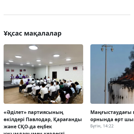
Ұқсас мақалалар
«Әділет» партиясының
Маңғыстаудағы 
өкілдері Павлодар, Қарағанды
орнында өрт ш
Бүгін, 14:22
және СҚО-да еңбек
ұжымдарымен кездесті