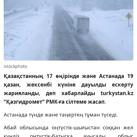
istockphoto
Қазақстанның 17 өңірінде және Астанада 19
қазан, жексенбі күніне дауылды ескерту
жарияланды, деп хабарлайды turkystan.kz
"Қазгидромет" РМК-ға сілтеме жасап
.
Астанада түнде және таңертең тұман түседі.
Абай облысында оңтүстік-шығыстан соққан жел
күндіз оңтүстік-батысқа ауысады, облыс