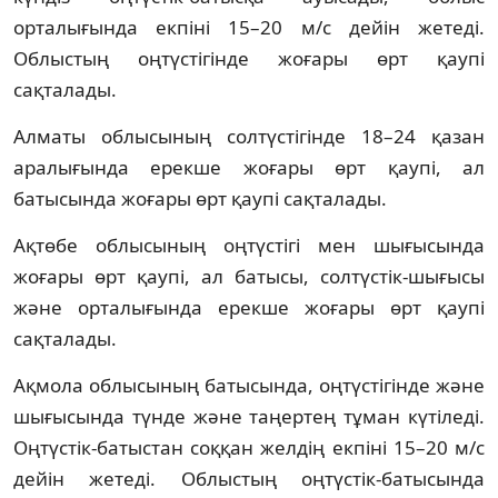
орталығында екпіні 15–20 м/с дейін жетеді.
Облыстың оңтүстігінде жоғары өрт қаупі
сақталады.
Алматы облысының солтүстігінде 18–24 қазан
аралығында ерекше жоғары өрт қаупі, ал
батысында жоғары өрт қаупі сақталады.
Ақтөбе облысының оңтүстігі мен шығысында
жоғары өрт қаупі, ал батысы, солтүстік-шығысы
және орталығында ерекше жоғары өрт қаупі
сақталады.
Ақмола облысының батысында, оңтүстігінде және
шығысында түнде және таңертең тұман күтіледі.
Оңтүстік-батыстан соққан желдің екпіні 15–20 м/с
дейін жетеді. Облыстың оңтүстік-батысында