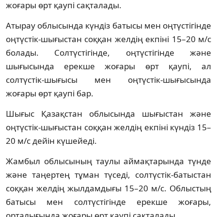
жоғары өрт қаупі сақталады.
Атырау облысында күндіз батысы мен оңтүстігінде
оңтүстік-шығыстан соққан желдің екпіні 15–20 м/с
болады. Солтүстігінде, оңтүстігінде және
шығысында ерекше жоғары өрт қаупі, ал
солтүстік-шығысы мен оңтүстік-шығысында
жоғары өрт қаупі бар.
Шығыс Қазақстан облысында шығыстан және
оңтүстік-шығыстан соққан желдің екпіні күндіз 15–
20 м/с дейін күшейеді.
Жамбыл облысының таулы аймақтарында түнде
және таңертең тұман түседі, солтүстік-батыстан
соққан желдің жылдамдығы 15–20 м/с. Облыстың
батысы мен солтүстігінде ерекше жоғары,
орталығында жоғары өрт қаупі сақталады.