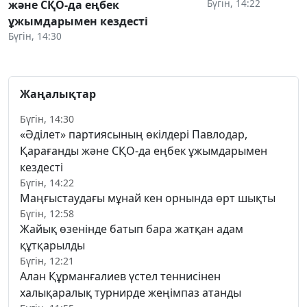
Бүгін, 14:22
және СҚО-да еңбек
ұжымдарымен кездесті
Бүгін, 14:30
Жаңалықтар
Бүгін, 14:30
«Әділет» партиясының өкілдері Павлодар,
Қарағанды және СҚО-да еңбек ұжымдарымен
кездесті
Бүгін, 14:22
Маңғыстаудағы мұнай кен орнында өрт шықты
Бүгін, 12:58
Жайық өзенінде батып бара жатқан адам
құтқарылды
Бүгін, 12:21
Алан Құрманғалиев үстел теннисінен
халықаралық турнирде жеңімпаз атанды