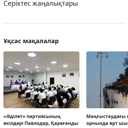
Серіктес жаңалықтары
Ұқсас мақалалар
«Әділет» партиясының
Маңғыстаудағы 
өкілдері Павлодар, Қарағанды
орнында өрт ш