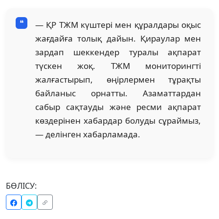
— ҚР ТЖМ күштері мен құралдары оқыс
жағдайға толық дайын. Қираулар мен
зардап шеккендер туралы ақпарат
түскен жоқ. ТЖМ мониторингті
жалғастырып, өңірлермен тұрақты
байланыс орнатты. Азаматтардан
сабыр сақтауды және ресми ақпарат
көздерінен хабардар болуды сұраймыз,
— делінген хабарламада.
БӨЛІСУ: