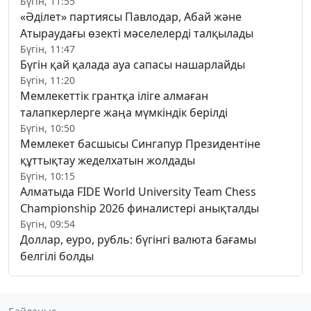
Бүгін, 11:55
«Әділет» партиясы Павлодар, Абай және
Атыраудағы өзекті мәселелерді талқылады
Бүгін, 11:47
Бүгін қай қалада ауа сапасы нашарлайды
Бүгін, 11:20
Мемлекеттік грантқа іліге алмаған
талапкерлерге жаңа мүмкіндік берілді
Бүгін, 10:50
Мемлекет басшысы Сингапур Президентіне
құттықтау жеделхатын жолдады
Бүгін, 10:15
Алматыда FIDE World University Team Chess
Championship 2026 финалистері анықталды
Бүгін, 09:54
Доллар, еуро, рубль: бүгінгі валюта бағамы
белгілі болды