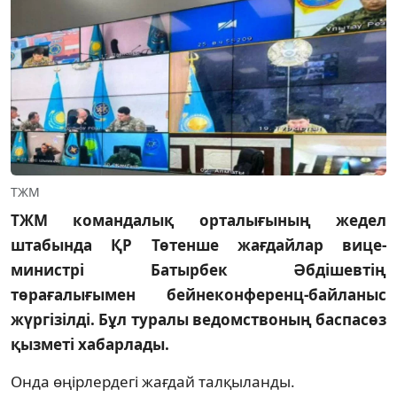
ТЖМ
ТЖМ командалық орталығының жедел
штабында ҚР Төтенше жағдайлар вице-
министрі Батырбек Әбдішевтің
төрағалығымен бейнеконференц-байланыс
жүргізілді. Бұл туралы ведомствоның баспасөз
қызметі хабарлады.
Онда өңірлердегі жағдай талқыланды.