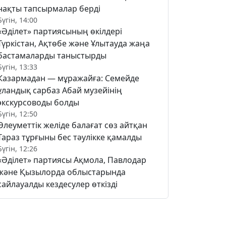
нақты тапсырмалар берді
Бүгін, 14:00
«Әділет» партиясының өкілдері
Түркістан, Ақтөбе және Ұлытауда жаңа
бастамаларды таныстырды
Бүгін, 13:33
Казармадан — мұражайға: Семейде
ұландық сарбаз Абай музейінің
экскурсоводы болды
Бүгін, 12:50
Әлеуметтік желіде балағат сөз айтқан
Тараз тұрғыны бес тәулікке қамалды
Бүгін, 12:26
«Әділет» партиясы Ақмола, Павлодар
және Қызылорда облыстарында
сайлауалды кездесулер өткізді