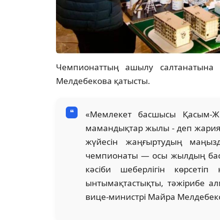
Чемпионаттың ашылу салтанатына Қ
Мелдебекова қатысты.
«Мемлекет басшысы Қасым-
мамандықтар жылы - деп жариял
жүйесін жаңғыртудың маңызды
чемпионаты — осы жылдың баст
кәсіби шеберлігін көрсетіп
ынтымақтастықты, тәжірибе алм
вице-министрі Майра Мелдебек