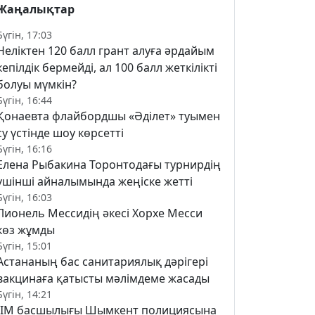
Жаңалықтар
Бүгін, 17:03
Неліктен 120 балл грант алуға әрдайым
кепілдік бермейді, ал 100 балл жеткілікті
болуы мүмкін?
Бүгін, 16:44
Қонаевта флайбордшы «Әділет» туымен
су үстінде шоу көрсетті
Бүгін, 16:16
Елена Рыбакина Торонтодағы турнирдің
үшінші айналымында жеңіске жетті
Бүгін, 16:03
Лионель Мессидің әкесі Хорхе Месси
көз жұмды
Бүгін, 15:01
Астананың бас санитариялық дәрігері
вакцинаға қатысты мәлімдеме жасады
Бүгін, 14:21
ІІМ басшылығы Шымкент полициясына