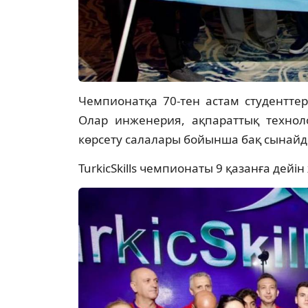
Чемпионатқа 70-тен астам студентте
Олар инженерия, ақпараттық техноло
көрсету салалары бойынша бақ сынайд
TurkicSkills чемпионаты 9 қазанға дейі