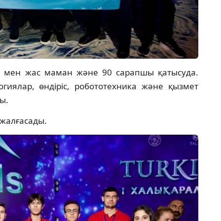
р мен жас маман және 90 сарапшы қатысуда.
гиялар, өндіріс, робототехника және қызмет
ы.
н жалғасады.