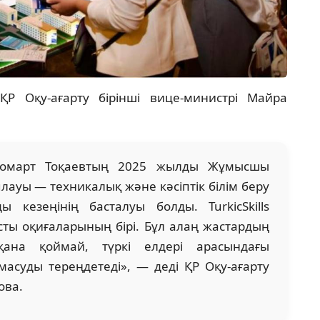
Р Оқу-ағарту бірінші вице-министрі Майра
Жомарт Тоқаевтың 2025 жылды Жұмысшы
ауы — техникалық және кәсіптік білім беру
 кезеңінің басталуы болды. TurkicSkills
ы оқиғаларының бірі. Бұл алаң жастардың
 қана қоймай, түркі елдері арасындағы
асуды тереңдетеді», — деді ҚР Оқу-ағарту
ова.