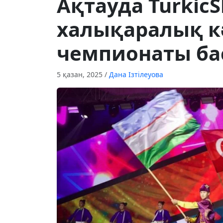
Ақтауда TurkicSk
халықаралық к
чемпионаты ба
5 қазан, 2025
/
Дана Ізтілеуова