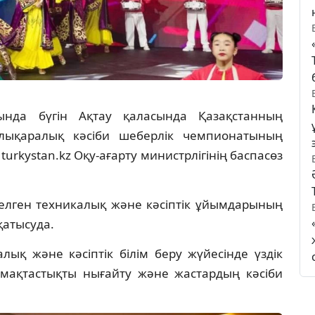
да бүгін Ақтау қаласында Қазақстанның
халықаралық кәсіби шеберлік чемпионатының
urkystan.kz Оқу-ағарту министрлігінің баспасөз
келген техникалық және кәсіптік ұйымдарының
қатысуда.
ық және кәсіптік білім беру жүйесінде үздік
ымақтастықты нығайту және жастардың кәсіби