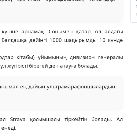
 күніне арнамақ. Сонымен қатар, ол алдағы
 Балқашқа дейінгі 1000 шақырымды 10 күнде
ордтар кітабы) ұйымының дивизион генералы
 жүгірісті бірегей деп атауға болады.
 танымал ең дайын ультрамарафоншылардың
 Strava қосымшасы тіркейтін болады. Ал
 енеді.