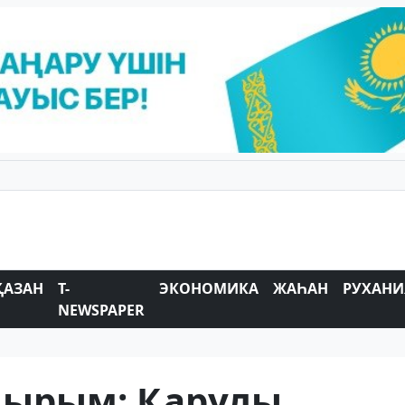
ҚАЗАН
T-
ЭКОНОМИКА
ЖАҺАН
РУХАНИ
NEWSPAPER
ақырым: Қарулы