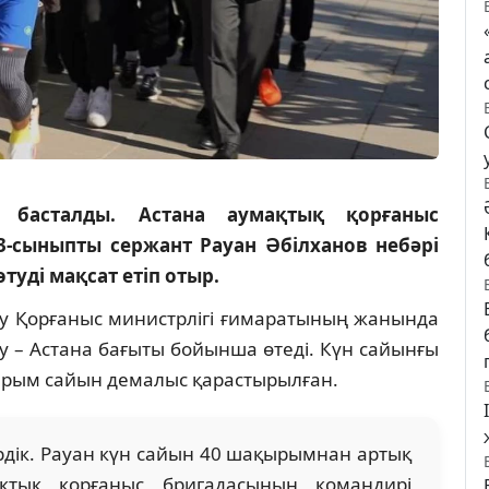
н басталды. Астана аумақтық қорғаныс
-сыныпты сержант Рауан Әбілханов небәрі
туді мақсат етіп отыр.
ру Қорғаныс министрлігі ғимаратының жанында
у – Астана бағыты бойынша өтеді. Күн сайынғы
рым сайын демалыс қарастырылған.
ердік. Рауан күн сайын 40 шақырымнан артық
ақтық қорғаныс бригадасының командирі