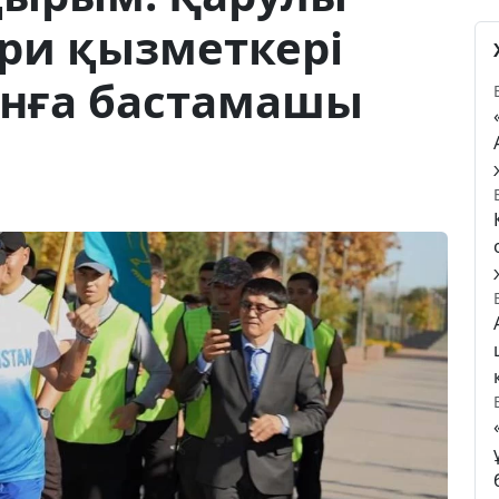
ри қызметкері
онға бастамашы