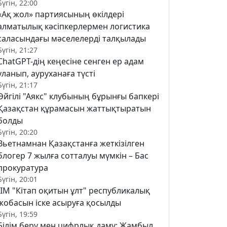
Бүгін, 22:00
«Ақ жол» партиясының өкілдері
алматылық кәсіпкерлермен логистика
саласындағы мәселелерді талқылады
Бүгін, 21:27
ChatGPT-дің кеңесіне сенген ер адам
уланып, ауруханаға түсті
Бүгін, 21:17
Әйгілі "Аякс" клубының бұрынғы бапкері
Қазақстан құрамасын жаттықтыратын
болды
Бүгін, 20:20
Вьетнамнан Қазақстанға жеткізілген
блогер 7 жылға сотталуы мүмкін – Бас
прокуратура
Бүгін, 20:01
ІІМ "Кітап оқитын ұлт" республикалық
жобасын іске асыруға қосылды
Бүгін, 19:59
Білім беру мен цифрлық даму: Жамбыл