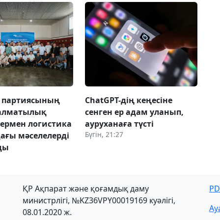
» партиясының
ChatGPT-дің кеңесіне
 алматылық
сенген ер адам уланып,
лермен логистика
ауруханаға түсті
Бүгін, 21:27
ағы мәселелерді
ды
ҚР Ақпарат және қоғамдық даму
PD
министрлігі, №KZ36VPY00019169 куәлігі,
Ау
08.01.2020 ж.