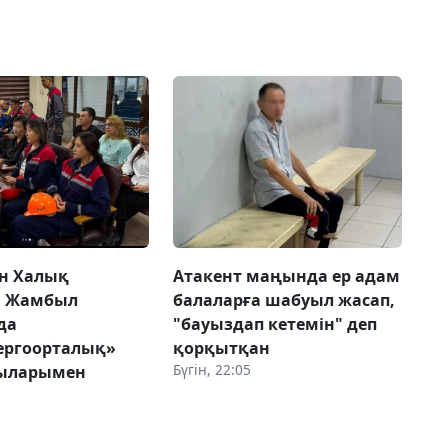
н Халық
Атакент маңында ер адам
ы Жамбыл
балаларға шабуыл жасап,
да
"бауыздап кетемін" деп
ергоорталық»
қорқытқан
Бүгін, 22:05
ыларымен