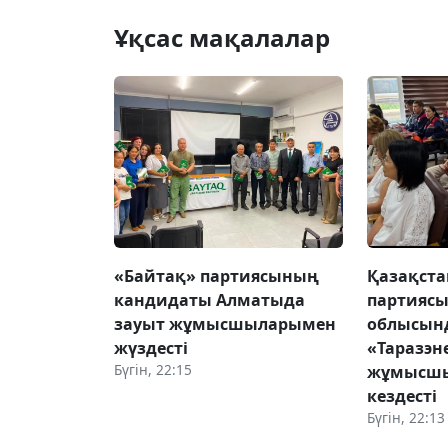
Ұқсас мақалалар
«Байтақ» партиясының
Қазақста
кандидаты Алматыда
партияс
зауыт жұмысшыларымен
облысын
жүздесті
«Таразэн
Бүгін, 22:15
жұмысш
кездесті
Бүгін, 22:13