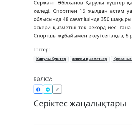
Сержант Әбілханов Қарулы күштер қа
келеді. Спортпен 15 жылдан астам у
облысында 48 сағат ішінде 350 шақырым
әскери қызметші тек рекорд иесі ғана
Спортшы жұбайымен екеуі сегіз қыз, бі
Тэгтер:
Қарулы Күштер
әскери қызметкер
Қорғаныс
БӨЛІСУ:
Серіктес жаңалықтары