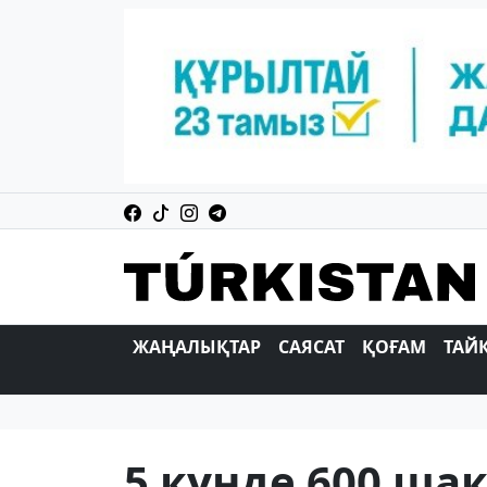
ЖАҢАЛЫҚТАР
САЯСАТ
ҚОҒАМ
ТАЙ
5 күнде 600 ш