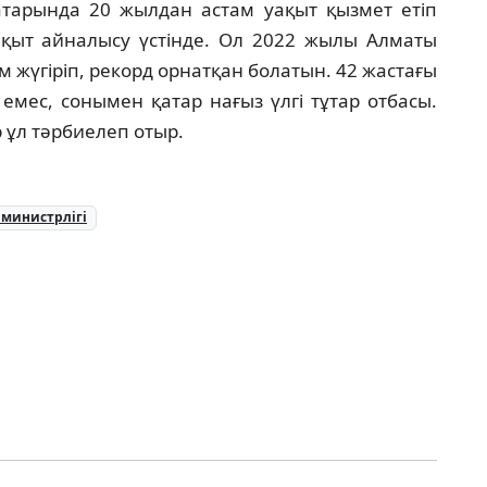
тарында 20 жылдан астам уақыт қызмет етіп
ақыт айналысу үстінде. Ол 2022 жылы Алматы
 жүгіріп, рекорд орнатқан болатын. 42 жастағы
 емес, сонымен қатар нағыз үлгі тұтар отбасы.
р ұл тәрбиелеп отыр.
 министрлігі