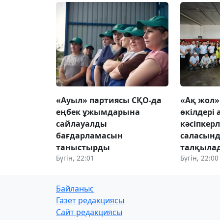
«Ауыл» партиясы СҚО-да
«Ақ жол
еңбек ұжымдарына
өкілдері
сайлауалды
кәсіпкер
бағдарламасын
саласынд
таныстырды
талқыла
Бүгін, 22:01
Бүгін, 22:00
Байланыс
Газет редакциясы
Сайт редакциясы