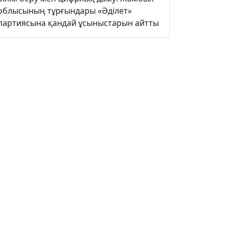
облысының тұрғындары «Әділет»
партиясына қандай ұсыныстарын айтты