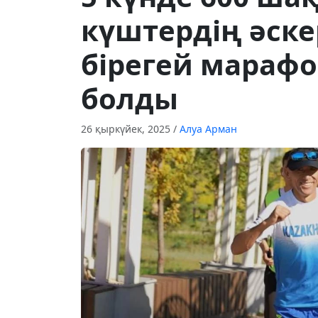
күштердің әске
бірегей мараф
болды
26 қыркүйек, 2025
/
Алуа Арман