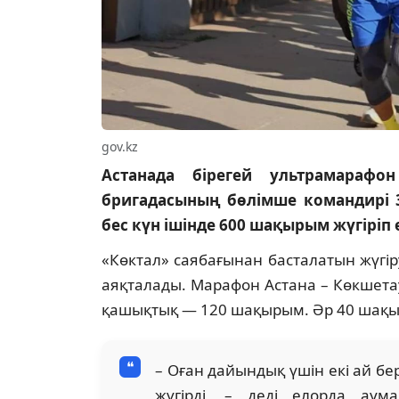
gov.kz
Астанада бірегей ультрамарафо
бригадасының бөлімше командирі 3
бес күн ішінде 600 шақырым жүгіріп ө
«Көктал» саябағынан басталатын жүгі
аяқталады. Марафон Астана – Көкшета
қашықтық — 120 шақырым. Әр 40 шақы
– Оған дайындық үшін екі ай б
жүгірді, – деді елорда аум