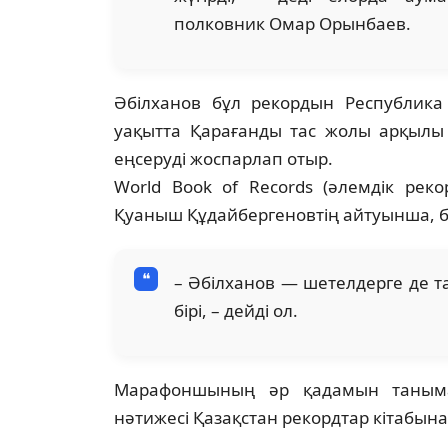
полковник Омар Орынбаев.
Әбілханов бұл рекордын Республика
уақытта Қарағанды тас жолы арқылы
еңсеруді жоспарлап отыр.
World Book of Records (әлемдік рек
Қуаныш Құдайбергеновтің айтуынша, бұл
– Әбілханов — шетелдерге де
бірі, – дейді ол.
Марафоншының әр қадамын танымал
нәтижесі Қазақстан рекордтар кітабына