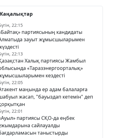
Жаңалықтар
Бүгін, 22:15
«Байтақ» партиясының кандидаты
Алматыда зауыт жұмысшыларымен
жүздесті
Бүгін, 22:13
Қазақстан Халық партиясы Жамбыл
облысында «Таразэнергоорталық»
жұмысшыларымен кездесті
Бүгін, 22:05
Атакент маңында ер адам балаларға
шабуыл жасап, "бауыздап кетемін" деп
қорқытқан
Бүгін, 22:01
«Ауыл» партиясы СҚО-да еңбек
ұжымдарына сайлауалды
бағдарламасын таныстырды