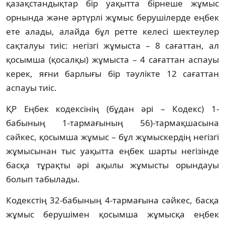
қазақстандықтар бір уақытта бірнеше жұмыс
орнында және әртүрлі жұмыс берушілерде еңбек
ете алады, алайда бұл ретте келесі шектеулер
сақталуы тиіс: негізгі жұмыста – 8 сағаттан, ал
қосымша (қосалқы) жұмыста – 4 сағаттан аспауы
керек, яғни барлығы бір тәулікте 12 сағаттан
аспауы тиіс.
ҚР Еңбек кодексінің (бұдан әрі – Кодекс) 1-
бабының 1-тармағының 56)-тармақшасына
сәйкес, қосымша жұмыс – бұл жұмыскердің негізгі
жұмысынан тыс уақытта еңбек шарты негізінде
басқа тұрақты әрі ақылы жұмысты орындауы
болып табылады.
Кодекстің 32-бабының 4-тармағына сәйкес, басқа
жұмыс берушімен қосымша жұмысқа еңбек