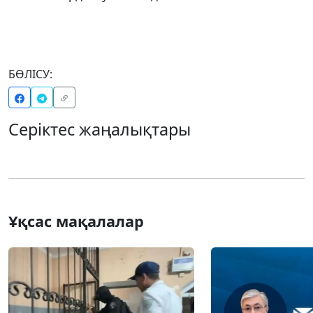
БӨЛІСУ:
Серіктес жаңалықтары
Ұқсас мақалалар