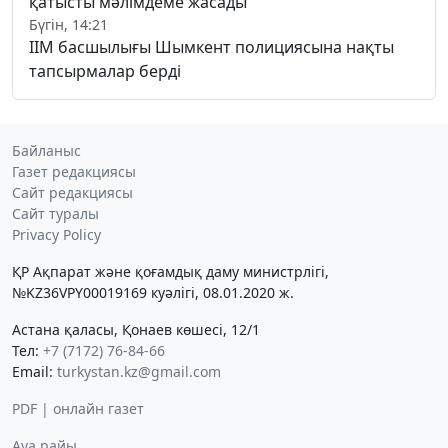
қатысты мәлімдеме жасады
Бүгін, 14:21
ІІМ басшылығы Шымкент полициясына нақты
тапсырмалар берді
Байланыс
Газет редакциясы
Сайт редакциясы
Сайт туралы
Privacy Policy
ҚР Ақпарат және қоғамдық даму министрлігі,
№KZ36VPY00019169 куәлігі, 08.01.2020 ж.
Астана қаласы, Қонаев көшесі, 12/1
Тел:
+7 (7172) 76-84-66
Email:
turkystan.kz@gmail.com
PDF | онлайн газет
Ауа райы