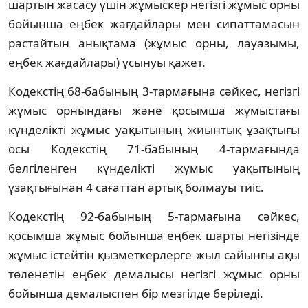
шартын жасасу үшін жұмыскер негізгі жұмыс орны
бойынша еңбек жағдайлары мен сипаттамасын
растайтын анықтама (жұмыс орны, лауазымы,
еңбек жағдайлары) ұсынуы қажет.
Кодекстің 68-бабының 3-тармағына сәйкес, негізгі
жұмыс орнындағы және қосымша жұмыстағы
күнделікті жұмыс уақытының жиынтық ұзақтығы
осы Кодекстің 71-бабының 4-тармағында
белгіленген күнделікті жұмыс уақытының
ұзақтығынан 4 сағаттан артық болмауы тиіс.
Кодекстің 92-бабының 5-тармағына сәйкес,
қосымша жұмыс бойынша еңбек шарты негізінде
жұмыс істейтін қызметкерлерге жыл сайынғы ақы
төленетін еңбек демалысы негізгі жұмыс орны
бойынша демалыспен бір мезгілде беріледі.