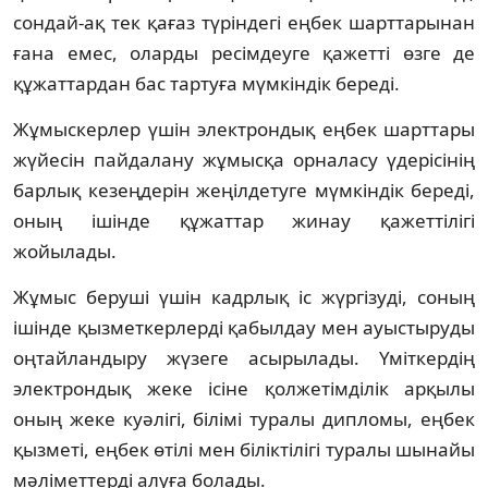
сондай-ақ тек қағаз түріндегі еңбек шарттарынан
ғана емес, оларды ресімдеуге қажетті өзге де
құжаттардан бас тартуға мүмкіндік береді.
Жұмыскерлер үшін электрондық еңбек шарттары
жүйесін пайдалану жұмысқа орналасу үдерісінің
барлық кезеңдерін жеңілдетуге мүмкіндік береді,
оның ішінде құжаттар жинау қажеттілігі
жойылады.
Жұмыс беруші үшін кадрлық іс жүргізуді, соның
ішінде қызметкерлерді қабылдау мен ауыстыруды
оңтайландыру жүзеге асырылады. Үміткердің
электрондық жеке ісіне қолжетімділік арқылы
оның жеке куәлігі, білімі туралы дипломы, еңбек
қызметі, еңбек өтілі мен біліктілігі туралы шынайы
мәліметтерді алуға болады.