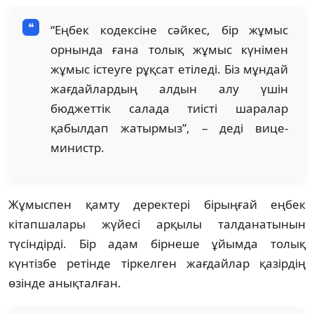
“Еңбек кодексіне сәйкес, бір жұмыс
орнында ғана толық жұмыс күнімен
жұмыс істеуге рұқсат етіледі. Біз мұндай
жағдайлардың алдын алу үшін
бюджеттік салада тиісті шаралар
қабылдап жатырмыз”, – деді вице-
министр.
Жұмыспен қамту деректері бірыңғай еңбек
кітапшалары жүйесі арқылы талданатынын
түсіндірді. Бір адам бірнеше ұйымда толық
күнтізбе ретінде тіркелген жағдайлар қазірдің
өзінде анықталған.