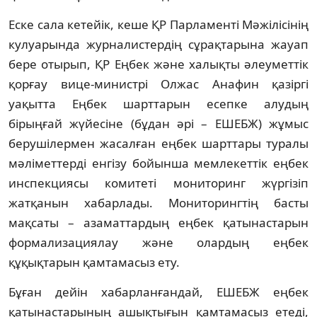
Еске сала кетейік, кеше ҚР Парламенті Мәжілісінің
кулуарында журналистердің сұрақтарына жауап
бере отырып, ҚР Еңбек және халықты әлеуметтік
қорғау вице-министрі Олжас Анафин қазіргі
уақытта Еңбек шарттарын есепке алудың
бірыңғай жүйесіне (бұдан әрі – ЕШЕБЖ) жұмыс
берушілермен жасалған еңбек шарттары туралы
мәліметтерді енгізу бойынша мемлекеттік еңбек
инспекциясы комитеті мониторинг жүргізіп
жатқанын хабарлады. Мониторингтің басты
мақсаты – азаматтардың еңбек қатынастарын
формализациялау және олардың еңбек
құқықтарын қамтамасыз ету.
Бұған дейін хабарланғандай, ЕШЕБЖ еңбек
қатынастарының ашықтығын қамтамасыз етеді,