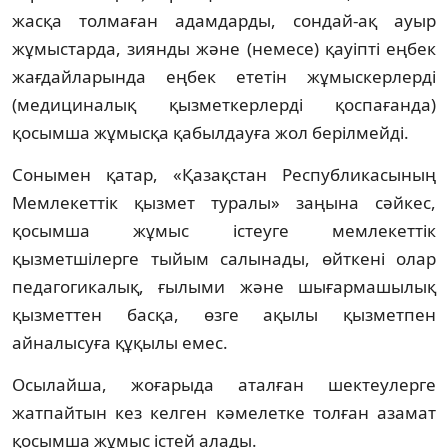
жасқа толмаған адамдарды, сондай-ақ ауыр
жұмыстарда, зиянды және (немесе) қауіпті еңбек
жағдайларында еңбек ететін жұмыскерлерді
(медициналық қызметкерлерді қоспағанда)
қосымша жұмысқа қабылдауға жол берілмейді.
Сонымен қатар, «Қазақстан Республикасының
Мемлекеттік қызмет туралы» заңына сәйкес,
қосымша жұмыс істеуге мемлекеттік
қызметшілерге тыйым салынады, өйткені олар
педагогикалық, ғылыми және шығармашылық
қызметтен басқа, өзге ақылы қызметпен
айналысуға құқылы емес.
Осылайша, жоғарыда аталған шектеулерге
жатпайтын кез келген кәмелетке толған азамат
қосымша жұмыс істей алады.