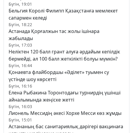
Бүгін, 19:01
Бельгия Королі Филипп Қазақстанға мемлекет
сапармен келеді
Бүгін, 18:22
Астанада Қорғалжын тас жолы ішінара
жабылады
Бүгін, 17:03
Неліктен 120 балл грант алуға әрдайым кепілдік
бермейді, ал 100 балл жеткілікті болуы мүмкін?
Бүгін, 16:44
Қонаевта флайбордшы «Әділет» туымен су
үстінде шоу көрсетті
Бүгін, 16:16
Елена Рыбакина Торонтодағы турнирдің үшінші
айналымында жеңіске жетті
Бүгін, 16:03
Лионель Мессидің әкесі Хорхе Месси көз жұмды
Бүгін, 15:01
Астананың бас санитариялық дәрігері вакцинаға