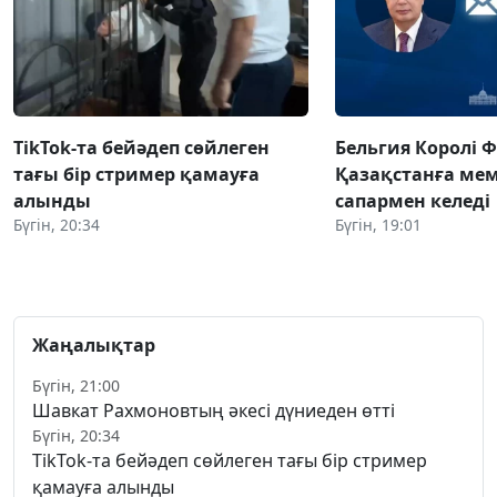
TikTok-та бейәдеп сөйлеген
Бельгия Королі 
тағы бір стример қамауға
Қазақстанға ме
алынды
сапармен келеді
Бүгін, 20:34
Бүгін, 19:01
Жаңалықтар
Бүгін, 21:00
Шавкат Рахмоновтың әкесі дүниеден өтті
Бүгін, 20:34
TikTok-та бейәдеп сөйлеген тағы бір стример
қамауға алынды