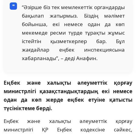
“Әзірше біз тек мемлекеттік органдарды
бақылап жатырмыз. Біздің мәлімет
бойынша, екі немесе одан да көп
мекемеде ресми түрде тұрақты жұмыс
істейтін қызметкерлер бар. Бұл
жағдайлар еңбек инспекциясына
хабарланады”, – деді Анафин.
Еңбек және халықты әлеуметтік қорғау
министрлігі қазақстандықтардың екі немесе
одан да көп жерде еңбек етуіне қатысты
түсініктеме берді.
Еңбек және халықты әлеуметтік қорғау
министрлігі ҚР Еңбек кодексіне сәйкес,