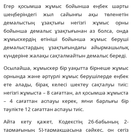
Егер қосымша жұмыс бойынша еңбек шарты
шеңберіндегі жыл сайынғы ақы төленетін
демалыстың ұзақтығы негізгі жұмыс орны
бойынша демалыс ұзақтығынан аз болса, онда
жұмыскердің өтініші бойынша жұмыс беруші
демалыстардың ұзақтығындағы айырмашылық
күндеріне жалақы сақталмайтын демалыс береді.
Осылайша, жұмыскер бір уақытта бірнеше жұмыс
орнында және әртүрлі жұмыс берушілерде еңбек
ете алады, бірақ келесі шектеу сақталуы тиіс:
негізгі жұмыста – 8 сағаттан, ал қосымша жұмыста
– 4 сағаттан аспауы керек, яғни барлығы бір
тәулікте 12 сағаттан аспауы тиіс.
Айта кету қажет, Кодекстің 26-бабының 2-
тармағының 5)-тармақшасына сәйкес, он сегіз