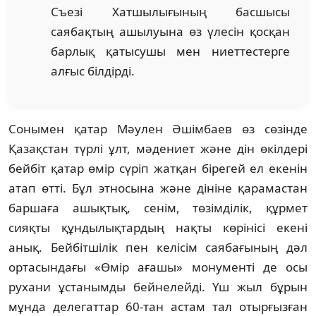
Съезі Хатшылығының басшысы
саябақтың ашылуына өз үлесін қосқан
барлық қатысушы мен ниеттестерге
алғыс білдірді.
Сонымен қатар Мәулен Әшімбаев өз сөзінде
Қазақстан түрлі ұлт, мәдениет және дін өкілдері
бейбіт қатар өмір сүріп жатқан бірегей ел екенін
атап өтті. Бұл этносына және дініне қарамастан
баршаға ашықтық, сенім, төзімділік, құрмет
сияқты құндылықтардың нақты көрінісі екені
анық. Бейбітшілік пен келісім саябағының дәл
ортасындағы «Өмір ағашы» монументі де осы
рухани ұстанымды бейнелейді. Үш жыл бұрын
мұнда делегаттар 60-тан астам тал отырғызған