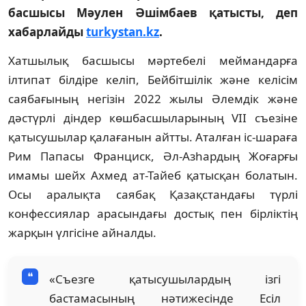
басшысы Мәулен Әшімбаев қатысты, деп
хабарлайды
turkystan.kz
.
Хатшылық басшысы мәртебелі меймандарға
ілтипат білдіре келіп, Бейбітшілік және келісім
саябағының негізін 2022 жылы Әлемдік және
дәстүрлі діндер көшбасшыларының VII съезіне
қатысушылар қалағанын айтты. Аталған іс-шараға
Рим Папасы Франциск, Әл-Азһардың Жоғарғы
имамы шейх Ахмед ат-Тайеб қатысқан болатын.
Осы аралықта саябақ Қазақстандағы түрлі
конфессиялар арасындағы достық пен бірліктің
жарқын үлгісіне айналды.
«Съезге қатысушылардың ізгі
бастамасының нәтижесінде Есіл