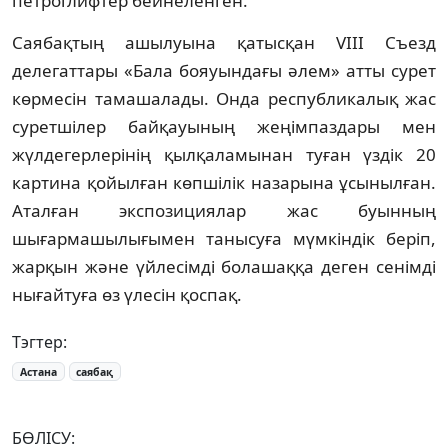
петроглифтер бейнеленген.
Саябақтың ашылуына қатысқан VIII Съезд
делегаттары «Бала бояуындағы әлем» атты сурет
көрмесін тамашалады. Онда республикалық жас
суретшілер байқауының жеңімпаздары мен
жүлдегерлерінің қылқаламынан туған үздік 20
картина қойылған көпшілік назарына ұсынылған.
Аталған экспозициялар жас буынның
шығармашылығымен танысуға мүмкіндік беріп,
жарқын және үйлесімді болашаққа деген сенімді
нығайтуға өз үлесін қоспақ.
Тэгтер:
Астана
саябақ
БӨЛІСУ: