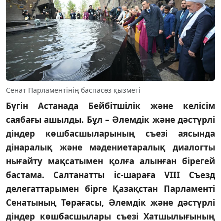
Сенат Парламентінің баспасөз қызметі
Бүгін Астанада Бейбітшілік және келісім
саябағы ашылды. Бұл – Әлемдік және дәстүрлі
діндер көшбасшыларының съезі аясында
дінаралық және мәдениетаралық диалогты
нығайту мақсатымен қолға алынған бірегей
бастама. Салтанатты іс-шараға VIII Съезд
делегаттарымен бірге Қазақстан Парламенті
Сенатының Төрағасы, Әлемдік және дәстүрлі
діндер көшбасшылары съезі Хатшылығының