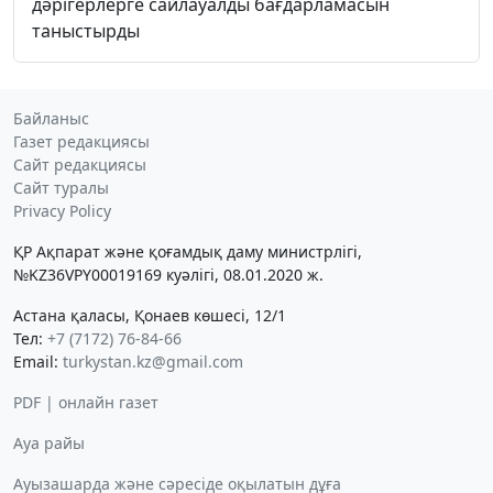
дәрігерлерге сайлауалды бағдарламасын
таныстырды
Байланыс
Газет редакциясы
Сайт редакциясы
Сайт туралы
Privacy Policy
ҚР Ақпарат және қоғамдық даму министрлігі,
№KZ36VPY00019169 куәлігі, 08.01.2020 ж.
Астана қаласы, Қонаев көшесі, 12/1
Тел:
+7 (7172) 76-84-66
Email:
turkystan.kz@gmail.com
PDF | онлайн газет
Ауа райы
Ауызашарда және сәресіде оқылатын дұға