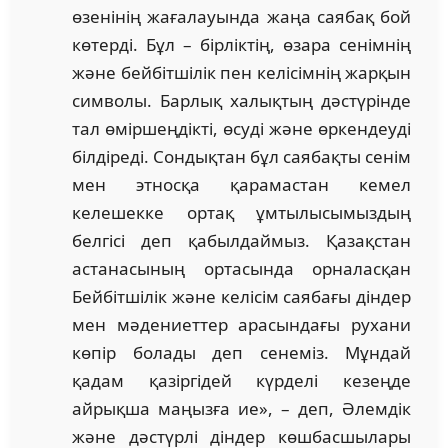
өзенінің жағалауында жаңа саябақ бой
көтерді. Бұл – бірліктің, өзара сенімнің
және бейбітшілік пен келісімнің жарқын
символы. Барлық халықтың дәстүрінде
тал өміршеңдікті, өсуді және өркендеуді
білдіреді. Сондықтан бұл саябақты сенім
мен этносқа қарамастан кемел
келешекке ортақ ұмтылысымыздың
белгісі деп қабылдаймыз. Қазақстан
астанасының ортасында орналасқан
Бейбітшілік және келісім саябағы діндер
мен мәдениеттер арасындағы рухани
көпір болады деп сенеміз. Мұндай
қадам қазіргідей күрделі кезеңде
айрықша маңызға ие», – деп, Әлемдік
және дәстүрлі діндер көшбасшылары