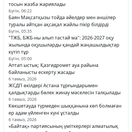
тосын жазба жариялады
Бүгін, 06:22
Баян Мақсатқызы тойда әйелдер мен әншілер
туралы айтқан ақсақал жайлы пікір білдірді
Бүгін, 05:35
"ТЖБ, БЖБ-ны алып тастай ма": 2026-2027 оқу
жылында оқушыларды қандай жаңашылдықтар
күтіп тұр
Бүгін, 05:00
Аптап ыстық: Қазгидромет ауа райына
байланысты ескерту жасады
6 тамыз, 2026
ЖСДП өкілдері Астана тұрғындарымен
қалдықтарды бөлек жинау мәселесін талқылады
6 тамыз, 2026
Көкшетауда түрмеден шыққанына көп болмаған
ер адам үйленген күні ұсталды
6 тамыз, 2026
«Байтақ» партиясының үміткерлері алматылық