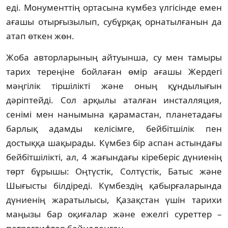
еді. Монументтің ортасына күмбез үлгісінде емен
ағашы отырғызылып, субұрқақ орнатылғанын да
атап өткен жөн.
Жоба авторларының айтуынша, су мен тамыры
тарих тереңіне бойлаған өмір ағашы Жердегі
мәңгілік тіршілікті және оның құндылығын
дәріптейді. Сол арқылы аталған инсталляция,
сенімі мен нанымына қарамастан, планетадағы
барлық адамды келісімге, бейбітшілік пен
достыққа шақырады. Күмбез бір аспан астындағы
бейбітшілікті, ал, 4 жағындағы кіреберіс дүниенің
төрт бұрышы: Оңтүстік, Солтүстік, Батыс және
Шығысты білдіреді. Күмбездің қабырғаларында
дүниенің жаратылысы, Қазақстан үшін тарихи
маңызы бар оқиғалар және ежелгі суреттер –