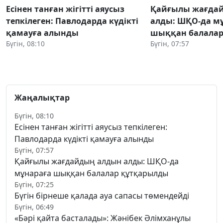
Есінен танған жігітті аяусыз
Қайғылы жағда
тепкілеген: Павлодарда күдікті
алды: ШҚО-да м
қамауға алынды
шыққан балалар
Бүгін, 08:10
Бүгін, 07:57
Жаңалықтар
Бүгін, 08:10
Есінен танған жігітті аяусыз тепкілеген:
Павлодарда күдікті қамауға алынды
Бүгін, 07:57
Қайғылы жағдайдың алдын алды: ШҚО-да
мұнараға шыққан балалар құтқарылды
Бүгін, 07:25
Бүгін бірнеше қалада ауа сапасы төмендейді
Бүгін, 06:49
«Бәрі қайта басталады»: Жәнібек Әлімханұлы