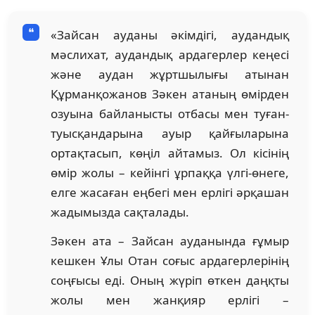
«Зайсан ауданы әкімдігі, аудандық
мәслихат, аудандық ардагерлер кеңесі
және аудан жұртшылығы атынан
Құрманқожанов Зәкен атаның өмірден
озуына байланысты отбасы мен туған-
туысқандарына ауыр қайғыларына
ортақтасып, көңіл айтамыз. Ол кісінің
өмір жолы – кейінгі ұрпаққа үлгі-өнеге,
елге жасаған еңбегі мен ерлігі әрқашан
жадымызда сақталады.
Зәкен ата – Зайсан ауданында ғұмыр
кешкен Ұлы Отан соғыс ардагерлерінің
соңғысы еді. Оның жүріп өткен даңқты
жолы мен жанқияр ерлігі –