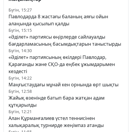
Бүгін, 15:27
Павлодарда 8 жастағы баланың аяғы ойын
алаңында қысылып қалды
Бүгін, 15:15
«Әділет» партиясы өңірлерде сайлауалды
бағдарламасының басымдықтарын таныстырды
Бүгін, 14:30
«Әділет» партиясының өкілдері Павлодар,
Қарағанды және СҚО-да еңбек ұжымдарымен
кездесті
Бүгін, 14:22
Маңғыстаудағы мұнай кен орнында өрт шықты
Бүгін, 12:58
Жайық өзенінде батып бара жатқан адам
құтқарылды
Бүгін, 12:21
Алан Құрманғалиев үстел теннисінен
халықаралық турнирде жеңімпаз атанды
Бүгін, 11:55