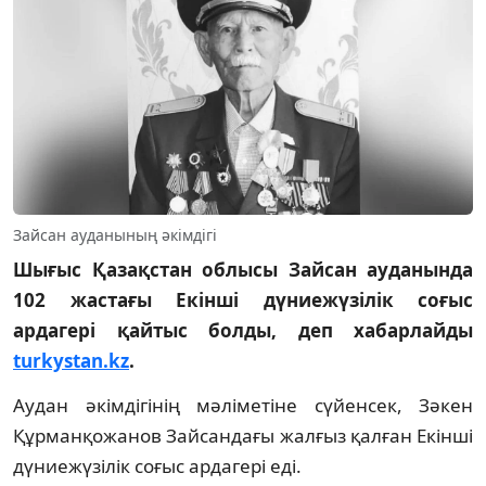
Зайсан ауданының әкімдігі
Шығыс Қазақстан облысы Зайсан ауданында
102 жастағы Екінші дүниежүзілік соғыс
ардагері қайтыс болды, деп хабарлайды
turkystan.kz
.
Аудан әкімдігінің мәліметіне сүйенсек, Зәкен
Құрманқожанов Зайсандағы жалғыз қалған Екінші
дүниежүзілік соғыс ардагері еді.