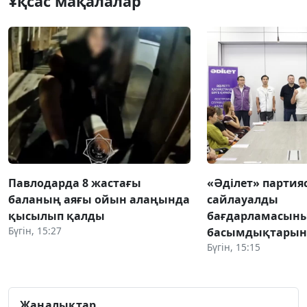
Ұқсас мақалалар
Павлодарда 8 жастағы
«Әділет» партия
баланың аяғы ойын алаңында
сайлауалды
қысылып қалды
бағдарламасын
Бүгін, 15:27
басымдықтарын
Бүгін, 15:15
Жаңалықтар