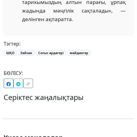
тарихымыздың алтын парағы, ұрпақ
жадында мәңгілік сақталады», —
делінген ақпаратта.
Тэгтер:
ШҚО
Зайсан
Соғыс ардагері
майдангер
БӨЛІСУ:
Серіктес жаңалықтары