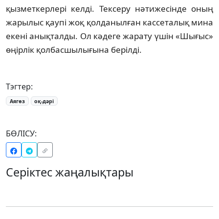
қызметкерлері келді. Тексеру нәтижесінде оның
жарылыс қаупі жоқ қолданылған кассеталық мина
екені анықталды. Ол кәдеге жарату үшін «Шығыс»
өңірлік қолбасшылығына берілді.
Тэгтер:
Аягөз
оқ-дәрі
БӨЛІСУ:
Серіктес жаңалықтары