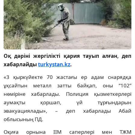
Оқ дәріні жергілікті қария тауып алған, деп
хабарлайды
turkystan.kz
.
«3 қыркүйекте 70 жастағы ер адам снарядқа
ұқсайтын металл затты байқап, оны “102”
нөміріне хабарлады. Полиция қызметкерлері
аумақты қоршап, үй тұрғындарын
эвакуациялады», – деп хабарлады Абай
облысының ПД.
Оқиға орнына ІІМ саперлері мен ТЖМ