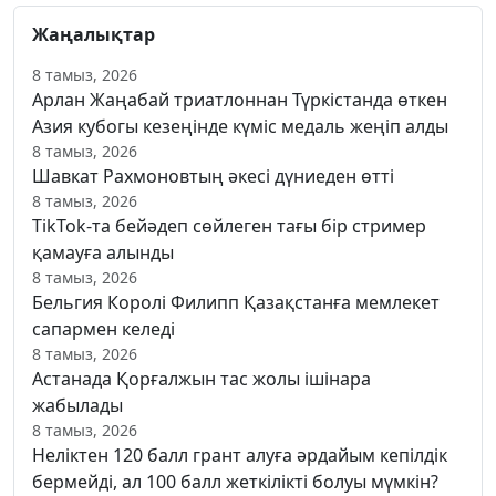
Жаңалықтар
8 тамыз, 2026
Арлан Жаңабай триатлоннан Түркістанда өткен
Азия кубогы кезеңінде күміс медаль жеңіп алды
8 тамыз, 2026
Шавкат Рахмоновтың әкесі дүниеден өтті
8 тамыз, 2026
TikTok-та бейәдеп сөйлеген тағы бір стример
қамауға алынды
8 тамыз, 2026
Бельгия Королі Филипп Қазақстанға мемлекет
сапармен келеді
8 тамыз, 2026
Астанада Қорғалжын тас жолы ішінара
жабылады
8 тамыз, 2026
Неліктен 120 балл грант алуға әрдайым кепілдік
бермейді, ал 100 балл жеткілікті болуы мүмкін?