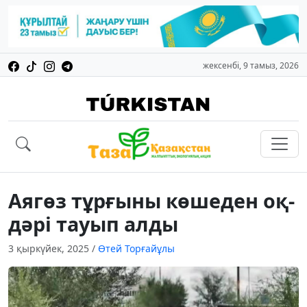
жексенбі, 9 тамыз, 2026
Аягөз тұрғыны көшеден оқ-
дәрі тауып алды
3 қыркүйек, 2025
/
Өтей Торғайұлы