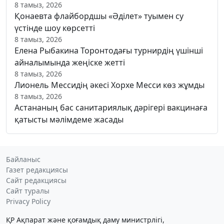
8 тамыз, 2026
Қонаевта флайбордшы «Әділет» туымен су
үстінде шоу көрсетті
8 тамыз, 2026
Елена Рыбакина Торонтодағы турнирдің үшінші
айналымында жеңіске жетті
8 тамыз, 2026
Лионель Мессидің әкесі Хорхе Месси көз жұмды
8 тамыз, 2026
Астананың бас санитариялық дәрігері вакцинаға
қатысты мәлімдеме жасады
Байланыс
Газет редакциясы
Сайт редакциясы
Сайт туралы
Privacy Policy
ҚР Ақпарат және қоғамдық даму министрлігі,