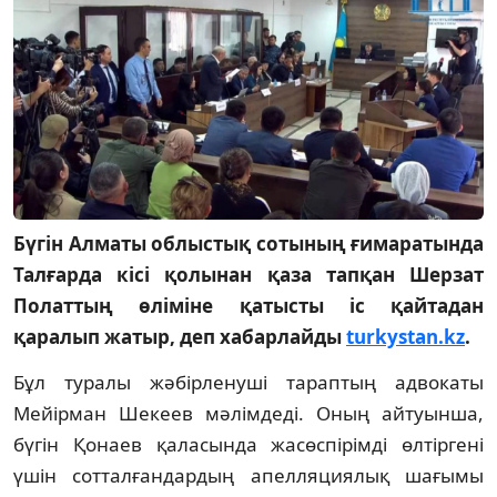
Бүгін Алматы облыстық сотының ғимаратында
Талғарда кісі қолынан қаза тапқан Шерзат
Полаттың өліміне қатысты іс қайтадан
қаралып жатыр, деп хабарлайды
turkystan.kz
.
Бұл туралы жәбірленуші тараптың адвокаты
Мейірман Шекеев мәлімдеді. Оның айтуынша,
бүгін Қонаев қаласында жасөспірімді өлтіргені
үшін сотталғандардың апелляциялық шағымы