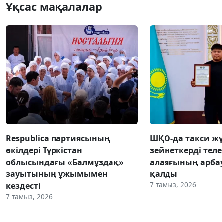
Ұқсас мақалалар
Respublica партиясының
ШҚО-да такси жү
өкілдері Түркістан
зейнеткерді тел
облысындағы «Балмұздақ»
алаяғының арба
зауытының ұжымымен
қалды
7 тамыз, 2026
кездесті
7 тамыз, 2026