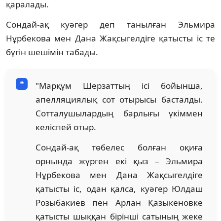
қаралады.
Сондай-ақ куәгер деп танылған Эльмира
Нұрбекова мен Дана Жақсыгелдіге қатысты іс те
бүгін шешімін табады.
"Марқұм Шерзаттың ісі бойынша,
апелляциялық сот отырысы басталды.
Сотталушылардың барлығы үкіммен
келіспей отыр.
Сондай-ақ төбелес болған оқиға
орнында жүрген екі қыз – Эльмира
Нұрбекова мен Дана Жақсыгелдіге
қатысты іс, одан қалса, куәгер Юлдаш
Розыбакиев пен Арлан Қазыкеновке
қатысты шыққан бірінші сатының жеке