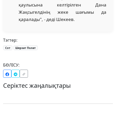
қаулысына келтірілген Дана
Жақсыгелдінің жеке шағымы да
қаралады", - деді Шекеев.
Тэгтер:
Сот
Шерзат Полат
БӨЛІСУ:
Серіктес жаңалықтары