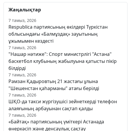
Жаңалықтар
7 тамыз, 2026
Respublica партиясының өкілдері Түркістан
облысындағы «Балмұздақ» зауытының
ұжымымен кездесті
7 тамыз, 2026
"Нашар нәтиже": Спорт министрлігі "Астана"
баскетбол клубының жабылуына қатысты пікір
білдірді
7 тамыз, 2026
Рамзан Қадыровтың 21 жастағы ұлына
"Шешенстан қаһарманы" атағы берілді
7 тамыз, 2026
ШҚО-да такси жүргізушісі зейнеткерді телефон
алаяғының арбауынан сақтап қалды
7 тамыз, 2026
«Байтақ» партиясының үміткері Астанада
өнеркәсіп және денсаулық сақтау